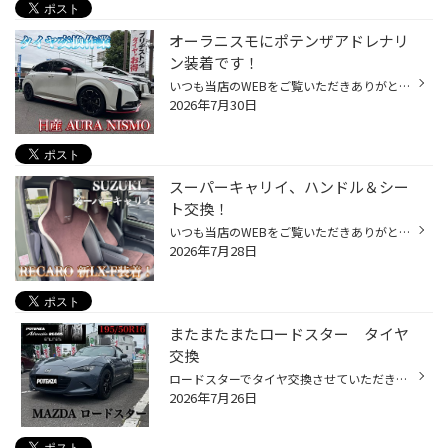
オーラニスモにポテンザアドレナリ
ン装着です！
いつも当店のWEBをご覧いただきありがとうございます！ 今回はタイヤ交換の作業事例です(^^)/ ご装着車両は日産、AURA NISMOになります！ 純正で205/50R17インチを装着されているお車にポテンザを装着させていただきました(^^)/ 今回新しくなったポテンザ アドレナリン RE005になります！ エンライ...
2026年7月30日
スーパーキャリイ、ハンドル＆シー
ト交換！
いつも当店のWEBをご覧いただきありがとうございます。 今回はスズキ・スーパーキャリイのステアリング＆シート交換の事例をご紹介！ 軽トラックはいわゆる『働くクルマ』と言われておりますが、そんなお車こそ体に触れるパーツには拘るのも良いのではないでしょうか？ 意外と軽トラ、軽バンのオー...
2026年7月28日
またまたまたロードスター タイヤ
交換
ロードスターでタイヤ交換させていただきました！ タイヤはポテンザ アドレナリン RE005 サイズ 195/50R16 タイヤはご指定いただきまして誠にありがとうございます お車のお色味ダーク系で純正ホイールもブラックなので 足元締まってタイヤすらも素敵なデザインの一部に見えてきます また何かお困り...
2026年7月26日