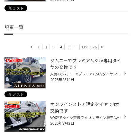
記事一覧
<
1
2
3
4
5
…
325
326
>
ジムニーでプレミアムSUV専用タイ
ヤの交換です
人気のジムニーでプレミアムSUVタイヤ ノーマルサイズで4本交換です 装着タイヤはこちら アレンザLX200 175/80R16 巷ではホワイトレタータイヤが人気がありますが あえてのブラック、そしてLX200は濃いめの ブラックが入ってます オンロードメインで使用されるとのことで 街乗り、高速の安定感を重...
2026年8月4日
オンラインストア限定タイヤで4本
交換です
VOXYでタイヤ交換です オンライン専売品のミニバンタイヤをチョイス 装着タイヤはこちら クロニクルRV 205/60R16 ブリヂストンタイヤオンラインストアでは 会員登録して割引クーポンを適用すると お得にタイヤ交換できます サイト内で決済から店舗選定までできるので 忙しく店舗に来れないお客様で...
2026年8月3日