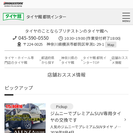
タイヤ館 都筑インター
タイヤのことならブリヂストンのタイヤ館へ
045-590-0550
10:30~19:00 (作業受付終了18:00)
〒224-0025 神奈川県横浜市都筑区早渕1-29-1
Map
タイヤ・ホイール専
都道府県
神奈川県の
タイヤ館 都筑イ
店舗おスス
門店のタイヤ館
から探す
タイヤ館
ンターTOP
メ情報
店舗おススメ情報
ピックアップ
Pickup
ジムニーでプレミアムSUV専用タイ
ヤの交換です
人気のジムニーでプレミアムSUVタイヤ ノーマルサイズで4本交換です 装着タイヤはこちら アレンザLX200 175/80R16 巷ではホワイトレタータイヤが人気がありますが あえてのブラック、そしてLX200は濃いめの ブラックが入ってます オンロードメインで使用されるとのことで 街乗り、高速の安定感を重...
2026年8月4日