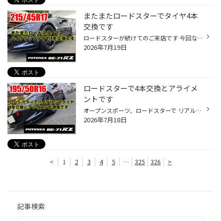
またまたロードスターでタイヤ4本
交換です
ロードスターが続けてのご来店です 今回な17インチのタイヤ交換です 装着タイヤは同じく ポテンザRE-71RZ サイズは215/45R17 前回車両よりもワンサイズ大きな17インチです 45扁平になりますのでより剛性が高いです 人気の高いロードスターの タイヤサイズも常時在庫しております ご来店ありがとうご...
2026年7月19日
ロードスターで4本交換とアライメ
ントです
オープンスポーツ、ロードスターで リアルスポーツタイヤ4本交換と アライメント調整です 装着タイヤはこちら ポテンザ RE-71 RZ 195/50R16 元々装着されていたのは ベーシックスポーツタイヤでしたので よりハイグリップなリアルスポーツになりました 交換後、４輪アライメント調整です ロードスタ...
2026年7月18日
<
1
2
3
4
5
…
325
326
>
記事検索