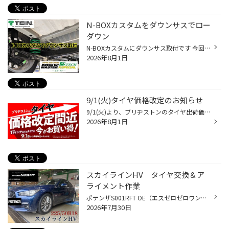
N-BOXカスタムをダウンサスでロー
ダウン
N-BOXカスタムにダウンサス取付です 今回の目的はローダウンによる低重心化です 装着ダウンサスはこちら テイン エステク Kスペシャル ちょっと見にくいですが… フロントスプリング装着後です こちらはリアスプリングです 軽自動車のローダウンスプリングは 巻数の少ない硬めの短いスプリングが多い...
2026年8月1日
9/1(火)タイヤ価格改定のお知らせ
9/1(火)より、ブリヂストンのタイヤ出荷価格の改定に伴い、17インチ以下の 国内市販用タイヤ(夏/冬)の価格改定を実施させていただきます。 ※価格改定前の価格での対応については、8/31(月)までの作業実施が対象となっております。 ※商品によって改定率等が異なります。価格改定についてはこちらをご...
2026年8月1日
スカイラインHV タイヤ交換＆ア
ライメント作業
ポテンザS001RFT OE（エスゼロゼロワン・ランフラット オーイー） スカイライン純正ランフラットタイヤでの交換となります。 タイヤ交換後はリフレッシュも兼ねてアライメント調整もさせていただきました。 タイヤ交換の頻度はお客様それぞれにはなりますが 数年に一度のタイヤ交換の際は是非アライ...
2026年7月30日