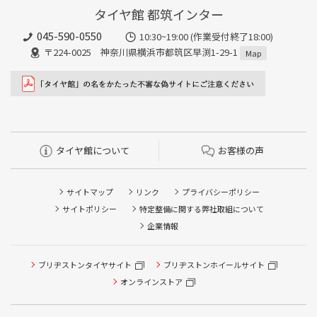
タイヤ館 都筑インター
045-590-0550
10:30~19:00 (作業受付終了18:00)
〒224-0025 神奈川県横浜市都筑区早渕1-29-1
Map
タイヤ館について
お客様の声
サイトマップ
リンク
プライバシーポリシー
サイトポリシー
特定整備に関する弊社取組について
企業情報
タイヤ点検・安全点検/タイヤ履き替え/オイル交換/その他
ブリヂストンタイヤサイト
ブリヂストンホイールサイト
ピット作業の予約
オンラインストア
クローク契約会員専用タイヤ履き替え※タイヤ履き替えを
希望のクローク契約会員の方はこちらを選択ください