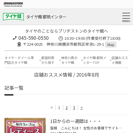
タイヤ館 都筑インター
タイヤのことならブリヂストンのタイヤ館へ
045-590-0550
10:30~19:00 (作業受付終了18:00)
〒224-0025 神奈川県横浜市都筑区早渕1-29-1
Map
タイヤ・ホイール専
都道府県
神奈川県の
タイヤ館 都筑イ
店舗おスス
門店のタイヤ館
から探す
タイヤ館
ンターTOP
メ情報
店舗おススメ情報 / 2016年8月
記事一覧
<
1
2
3
>
1日からの一週間は・・・
皆様 こんにちは！ 女性のお客様でサイト見てくれてる方 いらっしゃるのかなぁ～～～？ 毎月1日からの一週間はレディースウィークです。 店内商品表示価格より10％オフとなる お得な一週間になります！ ご来店のお客様に粗品プレゼントしております！ 商品お買い上げのお客様にはシェイクサラダポ...