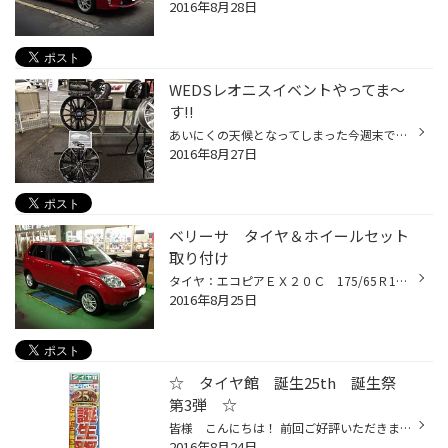
2016年8月28日
WEDSレオニスイベントやってま～
す!!
あいにくの天候となってしまった今週末ですが、レオニスシリーズ店頭店内合わせて ９種類展示中です★ １７インチから１９インチまでで、UC２種類、LV２種類、VX、VT、グレイラ、 ナヴィア０３・０５がご覧いただけます!! アルミホイールお考えでしたら、どんなことでもお気軽にお問合せ下さいね♪ お...
2016年8月27日
ベリーサ タイヤ＆ホイールセット
取り付け
タイヤ：エコピアＥＸ２０Ｃ 175/65Ｒ14 ホイール：エコフォルムＣＲＳ１１１ 14Ｘ5.5 4-100 ＩＳ40 １インチダウンながらもセンターキャップをレッドに交換させていただき ボディカラーともぴったりお似合いですね♪ お買い上げいただき、まことにありがとうございました!!
2016年8月25日
☆ タイヤ館 誕生25th 誕生祭
第3弾 ☆
皆様 こんにちは！ 前回ご好評いただきました タイヤ館誕生祭 第3弾が 今月27日から9月4日まで開催します！ 感謝の気持ちを込めたセールになりますので 是非この機会に皆様のご来店を心よりお待ち致しております。
2016年8月24日