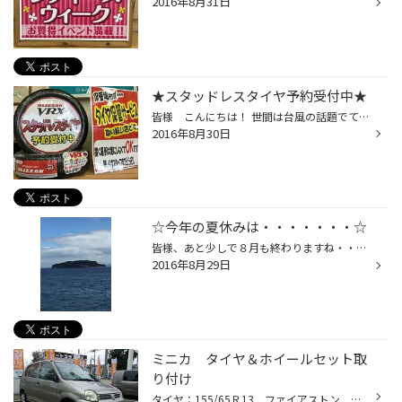
2016年8月31日
★スタッドレスタイヤ予約受付中★
皆様 こんにちは！ 世間は台風の話題でてんやわんやですね。 来るか来ないで首都圏は大混乱しますからね。 何事も備えあれば憂い無しです！ このままの進路を行けば東北に上陸の予報ですね。 こんなに遠くからにはなりますが 大きな被害が出ない事を祈るばかりです。 ところで最近、自然災害が多く...
2016年8月30日
☆今年の夏休みは・・・・・・・☆
皆様、あと少しで８月も終わりますね・・・・(/□≦､)！！ さてさて、私事ですが今まで夏休みを頂き各県に『バーベキュー（ＢＢＱ）』を行うんですが、 今年は、いろいろありまして『バーベキュー（ＢＢＱ』には行かず 何と、横須賀に行って来ました(≧ω≦)ｂ しかも、【無人島 猿島】へ！！！！！！！...
2016年8月29日
ミニカ タイヤ＆ホイールセット取
り付け
タイヤ：155/65Ｒ13 ファイアストン ＦＲ１０ ホイール：13Ｘ40 4/100 ＩＮ45 トップランＲ７ 純正サイズでスチールホイールからの交換です！アライメント調整も実施 させて頂きました!!お買い上げいただきましてまことにありがとうございました!! ホイールをスチールからアルミに替えることで...