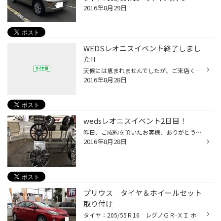
2016年8月29日
WEDSレオニスイベント終了しまし
た!!
天候には恵まれませんでしたが、ご来店くださった皆様方、 まことにありがとうございました!! 来月もアルミホイールセール開催いたしますよ～★ 詳細は追って告知させていただきますのでどうぞお楽しみに♪
2016年8月28日
wedsレオニスイベント2日目！
昨日、ご成約を頂いたお客様、ありがとうございます。 本日も引き続きイベント開催です。 新商品も多数、ご用意しております。 アルミホイールをお探しでしたら、今がチャンス!! お見積りだけでも大歓迎です。 お気軽にお越し下さい。
2016年8月28日
プリウス タイヤ＆ホイールセット
取り付け
タイヤ：205/55Ｒ16 レグノＧＲ-ＸＩ ホイール：16Ｘ65 5/100 ＩＳ46 エコフォルム ＳＥ１０ 純正サイズより１インチアップでのお取り付けです!!ハイブリッドカーは 走行音が静かですから、ロードノイズの少ないレグノがお勧めですよ～★ お買い上げいただき、まことにありがとうございました!!