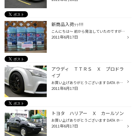
新商品入荷ｯｯ!!!
こんにちは～ 前から発注していたのですが・・・ 欠品中(*´～｀)という事で・・・ なかなか入荷出来なかった商品・・・ 『クールキーパー』 入荷致しましたっ(´∀｀)v この夏、お役に立つ事間違いなしｯｯ☆ あとは・・・インセンススティック♪ パッケージが可愛くてﾌﾟﾚｾﾞﾝﾄとしても とってもｵｽｽﾒで～す...
2011年6月17日
アウディ ＴＴＲＳ Ｘ プロドラ
イブ
お買い上げありがとうございます DATA ホイール：プロドライブ ＧＣ－０５Ｋ サイズ：19X9.0 MB レイズ フォーミュラボルト ホイール交換させていただきました！！ ツインの５本スポークで、キャリパー、ローターが強調 されカッコいいですね(>_
2011年6月17日
トヨタ ハリアー Ｘ カールソン
お買い上げありがとうございます DATA ホイール：カールソン 1/6EVO サイズ：18X7.5 タイヤ：ブリヂストン デューラーH/Pスポーツ サイズ：235/55R18 ハリアーにカールソン！！かっこいいですね（＾ｖ＾） １７インチから１８インチにアップでの取付☆ タイヤも太くなり安定した走りができると思い...
2011年6月17日