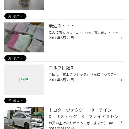
最近の・・・
こんにちゎゎ(｡・ω・｡)ﾉ 雨。雲。雨。・・・こんな繰り返しで すっかり梅雨～て感じの毎日ですね～・・・ 昨日は夕方雨なんて予報だったけど～ 太陽みえたので洗濯を～ １週間ぶり？位の洗濯物・・・ 大量ですっっ。゜゜ヽ(´□｀ヽ。)°゜。 ・・・だから梅雨は嫌いです。。。 早くカラッと洗濯物が乾...
2011年6月21日
ゴルフ日記❣
今回は『富士クラシック』さんに行ってきました｡ 当日は､霧が凄くて50ヤード先も見えない状態で､ スコアどころではありませんでした｡ 面白い形をした､バンカーや池があるので晴れていれば景色も 楽しめます｡ ｵｸﾑﾗ
2011年6月21日
トヨタ ヴォクシー X テイン
X サステック X ファイアストン
お買い上げありがとうございますm(__)m DATA 足回り：テイン ストリートベイシス タワーバー：サステック ストラットタワーバー タイヤ：ファイアストン ワイドオーバル サイズ：225/45R18 XL アライメント調整 ホワイトボディにワークエモーションXT7のマットチタンをチョイス☆★ 逆に目立ちます...
2011年6月20日