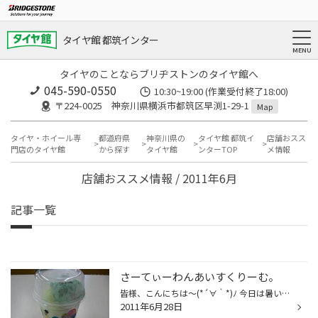
タイヤ館 都筑インター
タイヤのことならブリヂストンのタイヤ館へ
045-590-0550
10:30~19:00 (作業受付終了18:00)
〒224-0025 神奈川県横浜市都筑区早渕1-29-1
Map
タイヤ・ホイール専
都道府県
神奈川県の
タイヤ館 都筑イ
店舗おスス
門店のタイヤ館
から探す
タイヤ館
ンターTOP
メ情報
店舗おススメ情報 / 2011年6月
記事一覧
さーてぃーわんあいすくりーむ。
皆様、こんにちは～(*´∀｀*)ﾉ 今日は暑いですね～～ 水分補給をこまめにしましょう～ 暑くて暑くて・・・ 『アイス食べたーーーーいっっ』 と、そこに副店長発見ヾ(o´▽`)ﾉ 『副店長ーーーアイス食べたーーーい！！！』 甘いもの好きな副店長はきっと買ってくれるであろう ダメ元でお願いしてみる・...
2011年6月28日