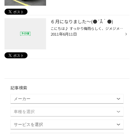
６月になりました～(●´Å｀●)
こにちは♪ すっかり梅雨らしく、ジメジメムシムシ・・・(`‐ω‐´)ﾔﾀﾞﾔﾀﾞ なここ最近、皆様いかがお過ごしですか～？？ 当店は今日から『タイヤ大売り出し』セール実施中デス(*´∀｀)ﾉ お天気悪いけど・・・当店へ遊びにいらして下さいネ☆ 無料安全点検もさせて頂いてます!!! 週末はタイヤ館へ～ 皆様の...
2011年6月11日
記事検索