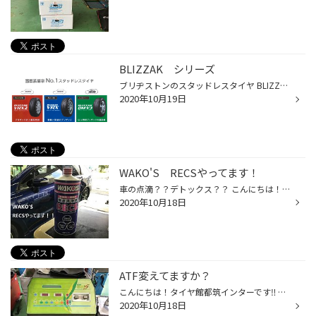
BLIZZAK シリーズ
ブリヂストンのスタッドレスタイヤ BLIZZAK（ブリザック）製品は３種類 乗用車 プレミアム ブリザック VRX2 乗用車 メジャー ブリザック VRX SUV/４Ⅹ４ ブリザックDM-V３ 詳しいタイヤの説明は、ブリヂストンホームページでご覧下さい。
2020年10月19日
WAKO'S RECSやってます！
車の点滴？？デトックス？？ こんにちは！ 本日は、WAKO'S RECS（ワコーズ レックス）のご紹介です！ RECSとは・・・エンジンの吸気系統（インテークマニホールド・吸気バルブ・ピストンヘッド・シリンダーヘッド・排気バルブ等）に付着した汚れを急速洗浄します。 お車はこちら！ ホンダのストリー...
2020年10月18日
ATF変えてますか？
こんにちは！タイヤ館都筑インターです‼︎ 今回はATFの交換のご紹介です‼︎ オートマオイルの交換を長期間行わないと以下の不具合が起こる可能性があります( ；∀；) 発進時のもたつき。加速性能の低下や、燃費の悪化などが起こるかもしれません……大切なお車がいざというときに不具合を起こしたら大変...
2020年10月18日