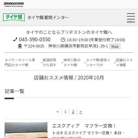
タイヤ館 都筑インター
タイヤのことならブリヂストンのタイヤ館へ
045-590-0550
10:30~19:00 (作業受付終了18:00)
〒224-0025 神奈川県横浜市都筑区早渕1-29-1
Map
タイヤ・ホイール専
都道府県
神奈川県の
タイヤ館 都筑イ
店舗おスス
門店のタイヤ館
から探す
タイヤ館
ンターTOP
メ情報
店舗おススメ情報 / 2020年10月
記事一覧
<
1
2
>
エスクアィア マフラー交換！
トヨタ エスクァイア マフラー交換！ 本日は、マフラー交換をご紹介いたします！ フジツボ オーソライズSマフラー です！ 今回取付のお車は、トヨタ エスクァイアです！ 取付前の状態です。 スッキリしてるといえば、スッキリしているんですが、、、 ちょっぴりさみしいですね。 ↓こちらが純正マフ...