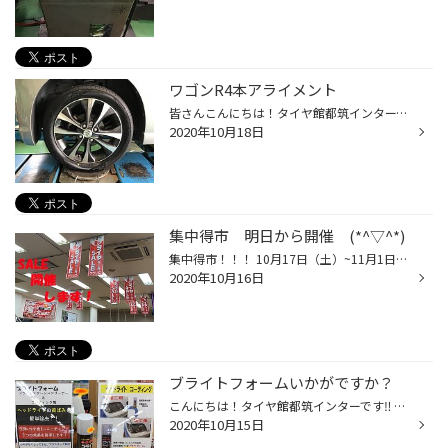
ワゴンR4本アライメント
皆さんこんにちは！タイヤ館都筑インターです‼︎ 本日はワゴンRのタイヤ交換とアライメントを行いました。 タイヤもヒビ割れが目立ち、交換時期に入っていることから前回と同じくレグノGRレジェーラを選んでいただきました♪ タイヤワックスも塗ってピカピカですね‼︎ 最後にアライメント調整を行い、...
2020年10月18日
集中得市 明日から開催 (*^▽^*)
集中得市！！！ 10月17日（土）~11月1日（日） スタッドレスタイヤのお見積り 取付予約、受付中です。 まだ早い？とは思わずに まだ混雑してない今がオススメです。 新型車ご購入のお客様必見コーナー 今なら、数量限定で お手頃セット品のご用意もございます。 ギリギリになると毎年欠品や お取り...
2020年10月16日
ブライトフォームいかがですか？
こんにちは！タイヤ館都筑インターです‼︎ こんな方いらっしゃいませんか？ ヘッドライトの汚れが気になるなあという方、自分だと中々綺麗にならない。そんな方も安心してください(｀・∀・´) 当店では現在、キャンペーンを行っておりブライトフォームの施工をお手頃価格で行えますよ( ´ ▽ ` ) 実際に...
2020年10月15日