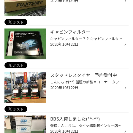
2020年10月30日
キャビンフィルター
キャビンフィルター？？ キャビンフィルターってご存じですか？？ 多分、エアコンフィルターの方が聞きなじみありますよね。 輸入車ではキャビンフィルターという商品名になっているケースが多いです。 欧州車は、車によってはエンジンルーム側バルクヘッド周辺についている為,このような呼び方なの...
2020年10月22日
スタッドレスタイヤ 予約受付中
こんにちは(^^) 話題の新型車コーナー タフト ヤリス ヤリスクロス ホイールセットでご用意してます。 今、ご予約頂いても冬までお預かり致します。
2020年10月22日
BBS入荷しました(*^-^*)
皆様こんにちは。タイヤ館都筑インター店です。 先日ご購入されたお客様のBBSホイールがやっとこ入荷しました！ 約2か月程掛かりました('_') 入荷後しっかりホイールコーティングさせて頂きました!(^^)! アルミホイールを完全硬化するコーティングの 被膜で覆い、汚れが付きにくく落としやすくなり...
2020年10月22日