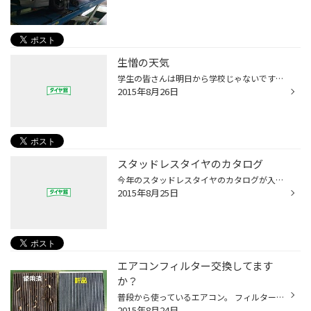
生憎の天気
学生の皆さんは明日から学校じゃないですか？ 長かった夏休みもアッという間に終わっちゃいましたね。 宿題は終わりましたかね。 私は学生の頃は、最後の何日かで宿題をやるアホな子でした。 お母さんになった今は、子供には、 毎日少しづつ宿題をやるようにアドバイスしています。 説得力ないです...
2015年8月26日
スタッドレスタイヤのカタログ
今年のスタッドレスタイヤのカタログが入荷しました。 スタッドレスタイヤをご検討してる方！ 今からでも、ご予約できます。 商品に関するご相談も受付中です。 まだ、早いですが今から準備がおすすめです。 冬になってからですと、品薄になってしまう恐れがあります。 お見積りだけでもOKです。
2015年8月25日
エアコンフィルター交換してます
か？
普段から使っているエアコン。 フィルターの交換忘れてませんか？ 家庭のエアコンといっしょでフィルターがあります。 交換してないフィルターは、ホコリが詰まり、 ニオイの原因になったり、燃費の悪化にも繋がります。 1年に一度が交換の目安になります。 写真は、数年も交換していないエアコンフ...
2015年8月24日