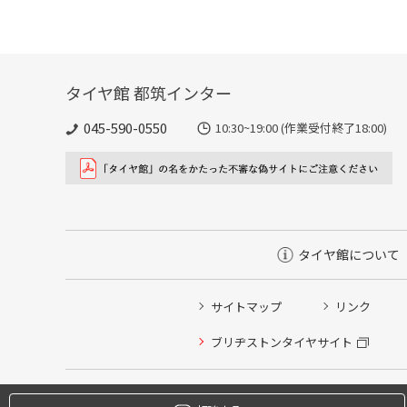
タイヤ館 都筑インター
045-590-0550
10:30~19:00 (作業受付終了18:00)
タイヤ館について
サイトマップ
リンク
タイヤ点検・安全点検/タイヤ履き替え/オイル交換/その
ブリヂストンタイヤサイト
クローク契約会員専用タイヤ履き替え※タイヤ履き替えを
本日のタイヤ履き替え順番待ち予約 ※クローク契約会員