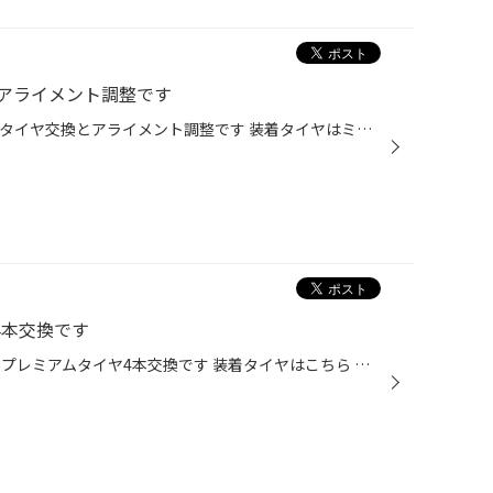
アライメント調整です
コンパクトSUV、ヤリスクロスで タイヤ交換とアライメント調整です 装着タイヤはミニバンやコンパクトSUVに 対応した専用タイヤ、レグノGR-XIII TYPE RV サイズは215/50R18 タイヤ交換後はアライメント調整です タイヤを長持ちさせるためのオススメ作業です 純正タイヤから初回の交換でしたが 多少...
4本交換です
マツダのミドルセダン MAZDA6でプレミアムタイヤ4本交換です 装着タイヤはこちら レグノGR-XIII 225/45R19 純正19インチの大径タイヤを履くMAZDA6 レグノGR-XIIIで乗り心地だけでなく ウエット性能など走安性も重視しました 新技術ENLITEN搭載のレグノの性能を ご堪能ください ご来店ありがとうござ...