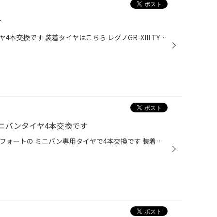
す
トヨタハリアーで プレミアムタイヤ4本交換です 装着タイヤはこちら レグノGR-XIII TYPE RV 225/60R18 装着タイヤはミニバン専用タイヤですが SUVにも対応してます SUVでもレグノを履きたいと言う お声も多くいただいております 選択肢の一つにぜひお加えください ご来店ありがとうございました
ニバンタイヤ4本交換です
30アルファードでプレミアムコンフォートの ミニバン専用タイヤで4本交換です 装着タイヤはこちら レグノGR-XIII TYPE RV 225/60R17 今回は乗り心地と静粛性を重視して ミニバン専用レグノをチョイス 新技術ENLITENを搭載した レグノはウエット性能の向上と 全体的なバランスを重視した コンフォー...