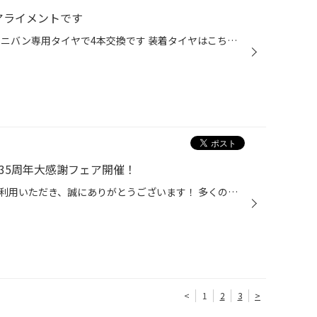
アライメントです
フリードでオンライン専売品の ミニバン専用タイヤで4本交換です 装着タイヤはこちら クロニクルRV 185/65R15 交換後はアライメント調整です 前回交換時も調整させていただきました 交換後のアライメント測定で フロントのトゥに微妙なズレが出てたので 調整いたしました ご来店ありがとうございました
35周年大感謝フェア開催！
いつもコクピット・タイヤ館をご利用いただき、誠にありがとうございます！ 多くのお客様に支えられて、タイヤ館は35周年を迎えることが出来ました。 これからもお客様の安全・安心なカーライフを全力でサポートしてまいりますので、 引き続きタイヤ館をよろしくお願いいたします。 35周年を迎えた...
<
1
2
3
>