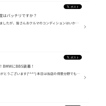
度はバッチリですか？
梅雨の季節がいよいよ近づいてきましたが、皆さんおクルマのコンディションはいかがでしょうか？ 雨の日の運転が増えるこれからの時期こそ、早めのメンテナンスがおすすめです。 今回は、雨の日でも安心して走行するためのおすすめメンテナンスポイントをご紹介いたします！ 現在、コクピット・タイ...
BMWにBBS装着！
いつも当店のWEBをご覧頂きありがとうございます(*^^*) 本日は当店の得意分野でもある輸入車への装着事例となります！ 今回はBMW 320dにBBSホイールを装着させて頂きました！ ご用命頂いたホイールはBBS RI-A アルミ鍛造1ピースホイールです(^^♪ 前後異経サイズでインストールとなりました！ 鍛造ホ...