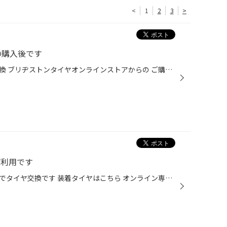
<
1
2
3
>
の購入後です
VOXYでミニバン専用タイヤ4本交換 ブリヂストンタイヤオンラインストアからの ご購入です 装着タイヤはこちら オンライン専売品、クロニクルRV サイズは205/60R16 ウエット性能、燃費性能など 基本性能に特化したお求めやすいタイヤです オンラインストアで購入すると さまざまなプランをお客様のニ...
ご利用です
VOXYでタイヤのサブスク moboxでタイヤ交換です 装着タイヤはこちら オンライン専売ミニバン専用タイヤ クロニクルRV 205/60R16 moboxは月々定額払いで プランが選べる新しいタイヤの購入方法です 様々なオプションもあり トータル金額ではなく月々のお支払いを 一定にする事でお求めやすい購入方法...