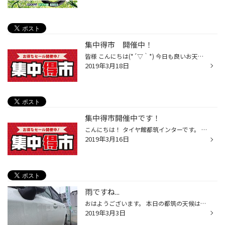
集中得市 開催中！
皆様 こんにちは(*´▽｀*) 今日も良いお天気ですね♪ 昨日は日曜日との事もあり、沢山のお客様にご来店いただき 誠にありがとうございました！ 本日も元気に営業中です!!!(≧▽≦) そろそろタイヤ交換、メンテナンス時期の方 お得なこの期間に是非、ご検討下さい！ 皆様のご来店をスタッフ一同、心よりお...
2019年3月18日
集中得市開催中です！
こんにちは！ タイヤ館都筑インターです。 集中得市開催中でーーーーす！！！ 店内も集中得市一色です。 是非、この機会にタイヤ館都筑インターまでお越しください。 皆様のご来店を心よりお待ちしております。 アクセス 神奈川県横浜市都筑区早渕1-29-1 タイヤ館 都筑インター店 ＃都筑タイヤ ＃集...
2019年3月16日
雨ですね...
おはようございます。 本日の都筑の天候は、雨です。 お車でお出かけの際にはお気を付けて。 タイヤ館都筑インターでは、雨の日の対策品として、ワイパーなどもご用意しております。 またその他にも、車内をクリーンに、エアコンフィルターや雨に強いタイヤもご用意しております。 安全点検も行って...
2019年3月3日