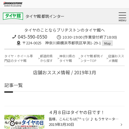
タイヤ館 都筑インター
タイヤのことならブリヂストンのタイヤ館へ
045-590-0550
10:30~19:00 (作業受付終了18:00)
〒224-0025 神奈川県横浜市都筑区早渕1-29-1
Map
タイヤ・ホイール専
都道府県
神奈川県の
タイヤ館 都筑イ
店舗おスス
門店のタイヤ館
から探す
タイヤ館
ンターTOP
メ情報
店舗おススメ情報 / 2019年3月
記事一覧
４月８日はタイヤの日です！
皆様、こんにちは(*^･ｪ･)ﾉ ♪ もうサマータイヤにお履き替えはお済みですか？ ４月８日はタイヤの日なんですが、皆様、御存知でしたか？ 日本自動車タイヤ協会(JATMA)は、「４月８日タイヤの日」の安全啓発活動として、 今年も、全国9か所でタイヤの空気圧点検を実施するそうです。 ２０００年から活...
2019年3月30日