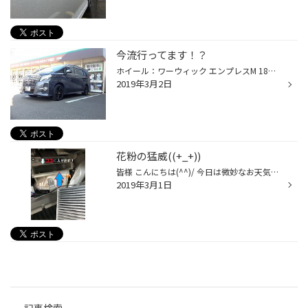
今流行ってます！？
ホイール：ワーウィック エンプレスM 18ｘ8J 5/114+38 こんにちは タイヤ館 都筑インターです。 本日は、ホイールの交換させていただきました。 とてもカッコイイですね！ 今、黒いホイールが流行っております。 気になる方は、是非お店まで！ 本日はご来店誠にありがとうございます。 またのご来店...
2019年3月2日
花粉の猛威((+_+))
皆様 こんにちは(^^)/ 今日は微妙なお天気ですね。(●´з`●) 私はこの時期、毎日雨でいいです。。。 今日は目も鼻も痒い事！(''Д'') 泣きたい…(´；ω；`)ｳｩｩ 皆様はいかがお過ごしでしょうか？ 当店本日、エアコンフィルターの交換依頼が多いです！ ダッシュボードの奥でひっそり汚れを取ってくれてい...
2019年3月1日