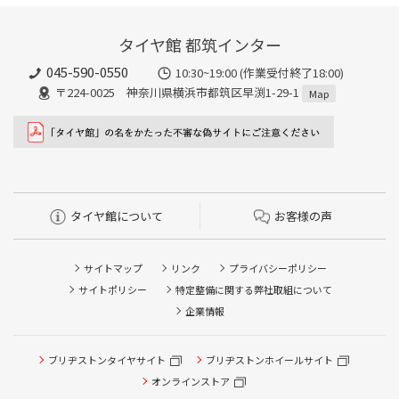
タイヤ館 都筑インター
045-590-0550
10:30~19:00 (作業受付終了18:00)
〒224-0025 神奈川県横浜市都筑区早渕1-29-1
Map
タイヤ館について
お客様の声
サイトマップ
リンク
プライバシーポリシー
サイトポリシー
特定整備に関する弊社取組について
企業情報
タイヤ点検・安全点検/タイヤ履き替え/オイル交換/その他
ブリヂストンタイヤサイト
ブリヂストンホイールサイト
ピット作業の予約
オンラインストア