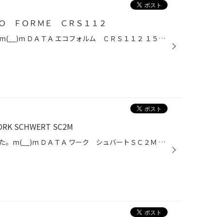
Ｏ ＦＯＲＭＥ ＣＲＳ１１２
お買い上げおりがとうごさいますm(__)m ＤＡＴＡ エコフォルム ＣＲＳ１１２ １５×６.０ ５/１１４ ＋４５ 今回は新作のアルミホイールに交換させて頂きました！！ ノーマルホイールがスチールホイールなので アルミホイールに交換するだけで軽量になります＼(^o^)／ 交換させて頂いたエコフォル...
 SCHWERT SC2M
お買い上げありがとうございました。m(__)m ＤＡＴＡ ワーク シュバートＳＣ２Ｍ １６×６.５ ４/１００ ＋５０ タイヤ スニーカーⅡ サイズ １９５/５０Ｒ１６ 今回は人気の衰えないシュバートＳＣ２Ｍを装着させて頂きました（*^_^*） 乗り心地を考慮して１６インチに☆☆☆ シルバーボディーのお...