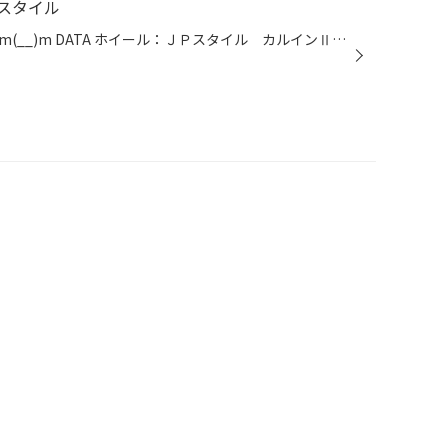
スタイル
お買い上げありがとうございますm(__)m DATA ホイール：ＪＰスタイル カルインⅡ サイズ：13X40 BP またまたホイール交換させて頂きました(^_^)v 純正タイヤもまだまだ新しく、純正ホイールを軽量の アルミホイールへ！！ イメージもすごく変わり、さらにボディカラーのブラック がホイールのブラッ...