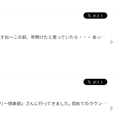
皆様こんにちわん ２月も終わりですね～この前、年明けたと思っていたら・・・ あっという間に３月・・・w(￣Д￣;)w 今日は雨・・昨日は暖かかったのにﾋﾝﾔﾘ寒いですね～ 体調管理には気を付けて下さいﾈ 突然ですが・・ 雨の日の運転が少～しだけ楽になる商品をご紹介(´ω｀)ﾉ 皆様ご存知のsoft99『ガ...
今回は千葉県の『森永高滝カントリー倶楽部』さんに行ってきました｡ 初めてのラウンドです｡ アップダウン有り､ドックレック有りと､非常に難しいコースでした｡ 『森永』さんだけあって休憩所では､お菓子がサービス！ 森永製菓ウイダーレディス２０１１も開催するみたいなので是非どうぞ･･･｡