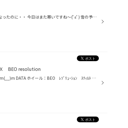
こにちは(^^♪ 昨日は少し暖かくなったのに・・ 今日はまた寒いですね～(ﾟεﾟ) 雪の予報も出てるみたい・・・ 空気も乾燥してるしー肌がカサカサで・・(ﾉω･､) ｳｩ ･･･残念な感じ。。。 でもね、このジョンソンボディケア エクストラケア ドライスキン高保湿ローション♪ 超ー潤いますよ☆ 全身に使える...
O resolution
お買い上げありがとうございますm(__)m DATA ホイール：BEO ﾚｿﾞﾘｭｰｼｮﾝ ｽﾃｨﾙﾄ サイズ：15X60 B/N タイヤ：ﾌﾞﾘｻﾞｯｸ REVO GZ サイズ：185/65R15 純正１４インチから１５インチへ！！ インチアップをすると、運動性能がグーンと上がります(^_^)v 赤いボディにブラックポリッシュ…合いますね（*^_^*）...