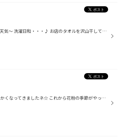
こんにちゎ～ 今日もとっても良い天気～ 洗濯日和・・・♪ お店のタオルを沢山干してみました(＇ｰ＇) ﾌﾌ 風はまだ少し冷たいけど・・春に近づいてますねー 春って・・花粉は辛いけど(私だけ？)ぽかぽか暖かくて 何か～イイですよねｯ 話しは変わりますが、 当店では今週末まで『エコ割フェア』セール...
こんにちはぁ～ 少しずつですが暖かくなってきましたネ☆ これから花粉の季節がやって来ます(もう来てる？) 早めの準備で今年こそは軽く乗り切りたい今日この頃です ネタがないので、副店長のランチをご紹介ｗ(o'ω')-o じゃーんっっ!!! 近くの『香とり』さんのお弁当ー 鶏のから揚げとイカゲソのから...