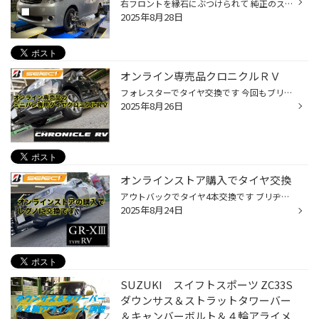
右フロントを縁石にぶつけられて 純正のスチールホイールはリムが 変形してしまってのご入庫でした。 タイヤももちろん同時に交換です。 念の為下回りもチェック…すると スタビライザーとサスペンションを 繋ぐリンクロッドが傷んでたので、 ホイールは純正を１枚とロッドを お取り寄せさせて頂きま...
2025年8月28日
オンライン専売品クロニクルＲＶ
フォレスターでタイヤ交換です 今回もブリヂストンタイヤオンラインストアでの タイヤ購入です 装着タイヤはこちら クロニクルＲＶ 225/60R17 ブリヂストンタイヤオンラインストア 専売品のミニバン専用タイヤです ブリヂストンではいくつかの ミニバン専用タイヤをご用意しております サイズによっ...
2025年8月26日
オンラインストア購入でタイヤ交換
アウトバックでタイヤ4本交換です ブリヂストンタイヤオンラインストアで タイヤを購入です 装着タイヤはこちら レグノGR-XIII TYPE RV 225/60R18 新しいレグノGR-XIII TYPE RVは 新技術ENLITENを採用されています ミニバンだけでなくSUVにも使用できる プレミアムコンフォートタイヤです ご来店あ...
2025年8月24日
SUZUKI スイフトスポーツ ZC33S
ダウンサス＆ストラットタワーバー
＆キャンバーボルト＆４輪アライメ