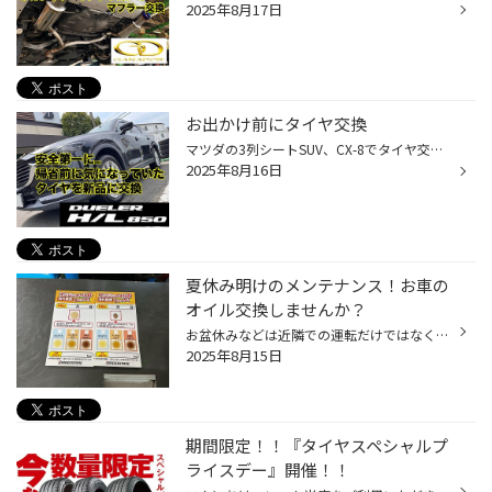
2025年8月17日
お出かけ前にタイヤ交換
マツダの3列シートSUV、CX-8でタイヤ交換です 帰省前ということで安全を第一に検討されました 装着タイヤはこちら デューラーH/L850 225/55R19 4x4 SUV向けのベーシックオンロードタイヤです 実は交換前のタイヤは 鍵を拾っておりパンクしておりました パンクしたタイヤ以外のタイヤも経年劣化によ...
2025年8月16日
夏休み明けのメンテナンス！お車の
オイル交換しませんか？
お盆休みなどは近隣での運転だけではなく、長距離のドライブも多かったのではないでしょうか？ 長期のお出かけでお車を使用した後は、「エンジンオイル」の交換時期かもしれません。 お車のリフレッシュも兼ねて、コクピット・タイヤ館でエンジンオイル交換しませんか？ 【エンジンオイル交換しない...
2025年8月15日
期間限定！！『タイヤスペシャルプ
ライスデー』開催！！