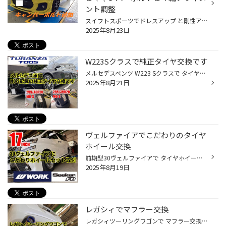
ント調整
スイフトスポーツでドレスアップ と剛性アップのご紹介です☆ まずはボディ補強定番とも言えます クスコ ストラットタワーバー のお取り付け！ サスペンション上部を補強バーで 繋ぐコトでボディのよじれを低減、 ハンドリングや接地感の向上が 目的です。 しかし、取り付け方がチョイと特殊と 言い...
2025年8月23日
W223Sクラスで純正タイヤ交換です
メルセデスベンツ W223 Sクラスで タイヤ4本交換です 装着タイヤはメルセデス承認タイヤ Sクラス専用トランザT005 MO-S フロント 255/40R20 リア 285/35R20 トランザT005 MO-SはB-Silent技術が 採用されたタイヤでタイヤ内面に 帯状のウレタンスポンジが搭載されています これらの技術は純正に採用...
2025年8月21日
ヴェルファイアでこだわりのタイヤ
ホイール交換
前期型30ヴェルファイアで タイヤホイールの交換です 装着タイヤ、ホイールはこちら タイヤ レグノGR-XIII TYPE RV サイズは225/60R17 ホイール WORK Seeker FD サイズは17x7.2 24 5-114 スーパーローディスク カラーはこだーりのオプションカラー トランスグレーポリッシュです 今回のコンセプトは...
2025年8月19日
レガシィでマフラー交換
レガシィツーリングワゴンで マフラー交換です こちらは純正マフラー 交換するのはリアピースのみになります 今回装着するマフラーはこちら ガナドール CONVERT Rouge VRE-004BL 焼きの入ったブルーテールが リアビューを際立たせますね 音量は純正よりやや低音がきいて ボクサーエンジンの力強いサ...