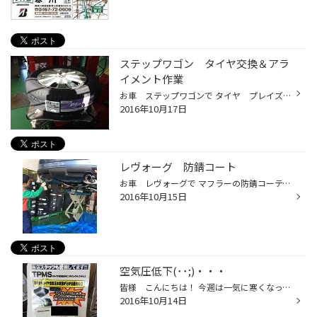
ステップワゴン タイヤ交換＆アラ
イメント作業
お車 ステップワゴンで タイヤ プレイズPX-RV 205/60R16 ビシッとタイヤお取り付けさせていただいた後 あわせてアライメント作業もさせていただきました。 新しく装着したタイヤの履き心地はいかがでしょうか？ また100Km点検のご来店お待ち致しております。 誠にありがとうございました！
2016年10月17日
レヴォーグ 防錆コート
お車 レヴォーグで マフラーの防錆コーティング施工致しました。 ホームページをご覧頂いてご来店下さいました。 ご興味を持って頂いたようで嬉しい限りです。 ありがとうございました！ 特に新車のお客様にはオススメの作業になります。 今回施工させて頂いたお客様も新車でしたが、 もうすでに錆...
2016年10月15日
空気圧低下(･･;)・・・
皆様 こんにちは！ 今週は一気に寒くなって皆様、風邪などひいていないですか？ 衣替えは済みましたか？ 私は、毛布の用意完了しましたが 朝、寒くて布団から出られないです。 涼しいのは好きですが、寒いのは嫌いです。 出勤時に車に乗り込み、毎日恒例のｗ空気圧センサーを確認したら 黄色が点灯...
2016年10月14日