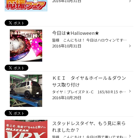
2016年10月31日
今日は★Halloween★
皆様 こんにちは！ 今日はハロウィンですね。 私が子供の頃はハロウィンの行事は そこまでメジャーな行事ではなかったんですが・・・ ニュースも今はハロウィンの仮装行列をトップニュースで報じてました。 今ではメジャーな行事の一つになりましたね。 子供達の仮装はとっても可愛いですよね。 昨...
2016年10月31日
ＫＥＩ タイヤ＆ホイール＆ダウン
サス取り付け
タイヤ：プレイズＰＸ-Ｃ 165/60Ｒ15 ホイール：ＲＡＹＳマルカ Ｇ-ゲームス77リブート 15Ｘ45 4/100 +43 ダウンサス：ＲＳ-Ｒ スーパーダウン もちろんアライメント調整も実施させていただいてます！！ かなりスパルタンな印象になられましたね♪ お買い上げいただき誠にありがとうございまし...
2016年10月29日
スタッドレスタイヤ、もう見に来ら
れましたか？
皆様 こんにちは！ 今日は雨で寒いですね。 風邪ひかないように暖かくしてお過ごし下さいね。 今日もニュースで悲しい車の死亡事故が起きてました。 色々と考えさせられる事故でした。 当店周辺からお越しのお客様は やはり雪が降っても積もる年と積もらない年があるので スタッドレスタイヤへの関...