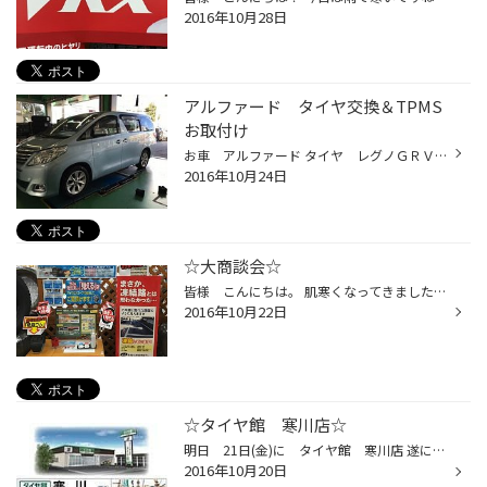
2016年10月28日
アルファード タイヤ交換＆TPMS
お取付け
お車 アルファード タイヤ レグノＧＲＶⅡ 215/60Ｒ17 ＴＰＭＳ タイプＣ パンクからタイヤ交換でＴＰＭＳお取り付け致しました！ 高級なタイヤなので またパンクで買い替えになったらお財布も痛みますよね。 パンクは早期発見がコストダウンの秘訣です。 空気圧管理もラクラクなのでＴＰＭＳは...
2016年10月24日
☆大商談会☆
皆様 こんにちは。 肌寒くなってきましたね。でも、凄く寒い訳ではないですから お出掛けするにも、運動するにも丁度いい季節ですね。 秋の味覚も堪能してますか？ 風邪ひかないように秋の季節楽しんで下さいね。 当店では、今日から大商談会セールがはじまりました！ 秋が終われば、また冬がやっ...
2016年10月22日
☆タイヤ館 寒川店☆
明日 21日(金)に タイヤ館 寒川店 遂にオープン致します。 新しく、綺麗なお店に是非１度遊びにいらして下さい。 皆様のご来店をスタッフ一同お待ち致しております！
2016年10月20日