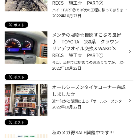
RECS 施工☆ PART②
ハイ！PART②では次の工程に移って参ります‼ 正にクルマの調子を整えるための「点滴」 WAKO’S RECS の施工でございます☆エンジンが空気を吸い込む 「負圧」に任せて排気量に応じた量の洗浄液を 吸い込ませていきます！ Rapid Engine Cleaning System の頭文字で 「RECS」急速洗浄液とありますが、施...
2022年10月23日
メンテの賜物☆機関すこぶる良好
♪ TOYOTA 180系 クラウン
リアデフオイル交換＆WAKO’S
RECS 施工☆ PART①
今回、当店では初めてのお承りですが、 以前から定期的にオーナー様が実施して らっしゃったメニューです。 現在の走行距離は14万ｋｍ超え…ですが、 調子はすこぶる快調♪ オーナー様の意識だけで距離を重ねれば 重ねるほどクルマのコンデションは差が 出てきますよね！ まずはリアデフオイルの交換...
2022年10月22日
オールシーズンタイヤコーナー完成
しました☆
近年何かと話題に上る「オールシーズンタイヤ」 遅ればせながら、当店も店頭コーナーを作成 致しました‼ 「そんなに乗らない」「夏タイヤそろそろ交換だな」 「スタッドレスは必要ない」「でも、冬道の運転は ちょっと不安」「お得な手はないものか」 ハイハイハイハ～～～イ♪ そんなお方におススメ...
2022年10月22日
秋のメガ得SALE開催中です!!!