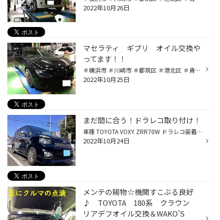
2022年10月26日
マセラティ ギブリ オイル交換や
ってます！！
＃横浜市 ＃川崎市 ＃都筑区 ＃港北区 ＃青葉区 ＃宮前区 ＃高津区 ＃川崎区 オイル交換定期的にやってますか？？？ エンジンオイルは、半年～１年 or 3,000km～5,000km の交換が推奨です。 車を長く、保つためにはエンジンを正常に維持する必要があります。 その中でも、オイルは人間でいう血液み...
2022年10月25日
まだ間に合う！ドラレコ取り付け！
車種 TOYOTA VOXY ZRR70W ドラレコ装着率 最近になりSNSやニュースなどでほぼ毎日 ドライブレコーダー 映像の記事が上がっています 少し前まではそこまで目にしてないのになぜ最近になり特集されるのか・・・ それは・・・ ドライブレコーダー の装着率が高くなったから！！！！ おそらく今までもト...
2022年10月24日
メンテの賜物☆機関すこぶる良好
♪ TOYOTA 180系 クラウン
リアデフオイル交換＆WAKO’S