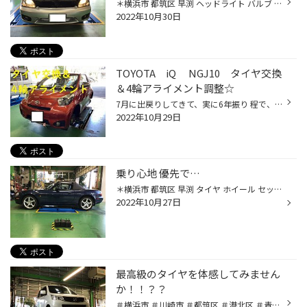
＊横浜市 都筑区 早渕 ヘッドライト バルブ 点灯不良 交換 ハロゲン HID LED スバル レガシィ B4 BE/BH型 ヘッドライト 片側 点灯不良 にて入庫した１台。 来店時は、右Frが消えておりましたが… 爺ちゃん の 知恵袋 ♪♪♪ 斜め45度 から 喝一発！！！！！！！！！ 御覧の通りに正常点灯☆笑 しかしなが...
2022年10月30日
TOYOTA iQ NGJ10 タイヤ交換
＆4輪アライメント調整☆
7月に出戻りしてきて、実に6年振り 程で、再会のオーナー様です☆ 特徴的なボディカラーのTOYOTA iQ 一目で気づきました‼ タイヤ交換の時期のご相談にいらして 下さり、点検させて頂きますと、装着 タイヤは5年ほどが経過。 残り溝はトータルで3～4分山ほど・・・ 継続使用はまだ可能ではあります。 ...
2022年10月29日
乗り心地 優先で…
＊横浜市 都筑区 早渕 タイヤ ホイール セット品 POTENZA ポテンザ マツダ ロードスター NB 純正16インチ 205/45R16 で今まで走行されていた1台。。。 純正ホイール も 年数劣化 が伴い 剥離状態 に・・・・・・ 挙句…オーナー様より… 「もう少し乗り心地良く出来ないかなぁ～」 とのご相談‼ ホイー...
2022年10月27日
最高級のタイヤを体感してみません
か！！？？
＃横浜市 ＃川崎市 ＃都筑区 ＃港北区 ＃青葉区 ＃宮前区 ＃高津区 ＃川崎区 みなさん！！ブリヂストンの最高級タイヤってご存じですか？？？ その名も ‘‘REGNO‘‘ です！！ ラテン語で ‘‘王者‘‘ という意味です。 すなわち、タイヤ界の王者ということですよ！！ そんなタイヤがブリヂストンからでて...