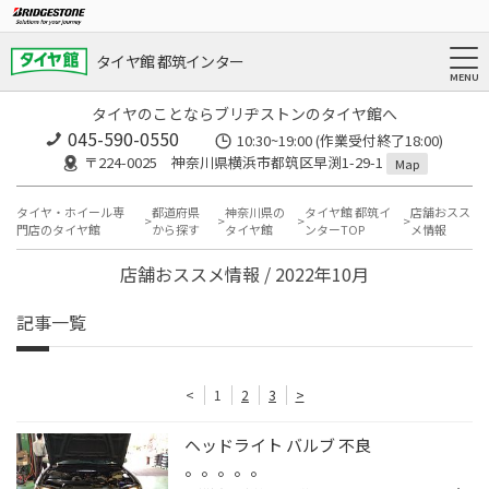
タイヤ館 都筑インター
タイヤのことならブリヂストンのタイヤ館へ
045-590-0550
10:30~19:00 (作業受付終了18:00)
〒224-0025 神奈川県横浜市都筑区早渕1-29-1
Map
タイヤ・ホイール専
都道府県
神奈川県の
タイヤ館 都筑イ
店舗おスス
門店のタイヤ館
から探す
タイヤ館
ンターTOP
メ情報
店舗おススメ情報 / 2022年10月
記事一覧
<
1
2
3
>
ヘッドライト バルブ 不良
。。。。。