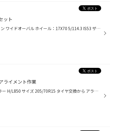
セット
タイヤ：215/50R17 ファイアストン ワイドオーバル ホイール：17X70 5/114.3 IS53 ザック JP112 純正から１インチアップでのセットのお求めでした！！ さりげないグレーの12本スポーク★店内お買い得コーナーよりお求め頂きました！！ かなりお似合いだと思いませんか？ヨーロピアンなおクルマの造...
アライメント作業
お車 フォレスター タイヤ デューラー H/L850 サイズ 205/70R15 タイヤ交換から アライメント調整もさせていただきました。 100KM点検でまたお待ち致しております。 本日はご利用いただき誠にありがとうございました。