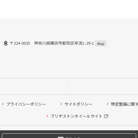
〒224-0025 神奈川県横浜市都筑区早渕1-29-1
Map
プライバシーポリシー
サイトポリシー
特定整備に関
他ピット作業の予約
ブリヂストンホイールサイト
希望のクローク契約会員の方はこちらを選択ください
の方はご利用いただけません
Copyright © 2024 Bridgestone Retail Co.,Ltd. All rights Reserved.