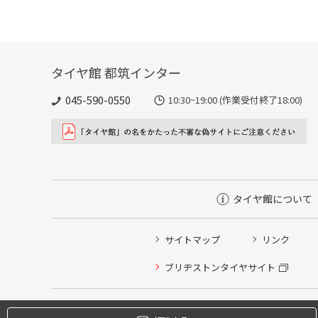
タイヤ館 都筑インター
045-590-0550
10:30~19:00 (作業受付終了18:00)
タイヤ館について
サイトマップ
リンク
タイヤ点検・安全点検/タイヤ履き替え/オイル交換/その
ブリヂストンタイヤサイト
クローク契約会員専用タイヤ履き替え※タイヤ履き替えを
本日のタイヤ履き替え順番待ち予約 ※クローク契約会員