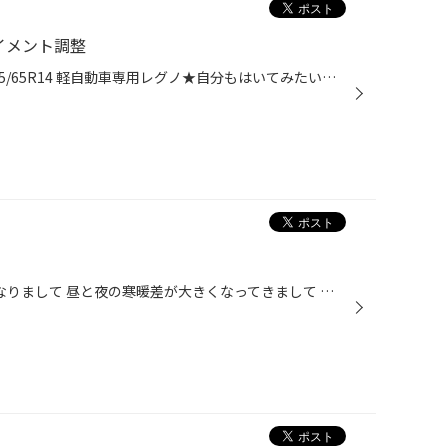
イメント調整
タイヤ：レグノ GRレジェーラ 155/65R14 軽自動車専用レグノ★自分もはいてみたいです！！ きっちりとアライメント調整もさせていただきました♪ お買い上げ頂き、誠にありがとうございました！！
皆様 こんにちは♪(*・∀・) 秋になりまして 昼と夜の寒暖差が大きくなってきまして 皆様、風邪などひかれていないですか？ これから寒くなるにつれて、お車にかかる負担も大きくなってまいります。 タイヤ館都筑インターでは無料安全点検実施中です。 暑かった夏から、気温が下がり始める季節の変わ...