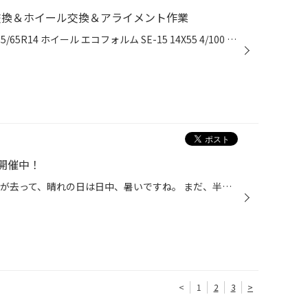
交換＆ホイール交換＆アライメント作業
お車 モビリオ-スパイク タイヤ 185/65R14 ホイール エコフォルム SE-15 14X55 4/100 タイヤとホイールをセットでご購入いただきました。 静粛性の高いタイヤとシンプルで丈夫なホイールをお選び頂きました。 お客様はサーフィンをされるそうなので 塩害対策もバッチリのホイールになっております。...
開催中！
皆様 こんにちはε(´･∀･｀*)з 台風が去って、晴れの日は日中、暑いですね。 まだ、半袖でも大丈夫ですね。 でも、日が暮れると涼しくなって、秋を感じますね。 食欲の秋・・・・・・・・・・・・・｡+ﾟ(⊃ω・`)ﾟ 痩せたい私には、辛い季節です。 なんて・・・気にせず、一年中、食欲旺盛ですけど・・・...
<
1
2
3
>