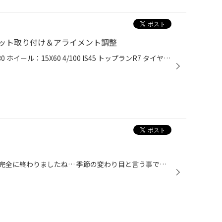
ット取り付け＆アライメント調整
タイヤ：185/65R15 デイトンDT30 ホイール：15X60 4/100 IS45 トップランR7 タイヤは純正サイズのお買い得アルミセットです！！乗り心地も損なうことなくスチール ホイールからイメージチェンジされたい方、またホイールキャップが無くなったり、ガリキズ が付いてしまった方など、タイヤとご一緒に...
もう、少し肌寒くなってきて夏も完全に終わりましたね… 季節の変わり目と言う事で体調を崩す人が増える為、体調管理には気をつけて下さい。 皆様の愛車の具合はどうでしょうか？特にバッテリー！！ これから寒くなってくると年数が経っていたり、劣化が進んでいるバッテリーに関しては 弱まってエン...