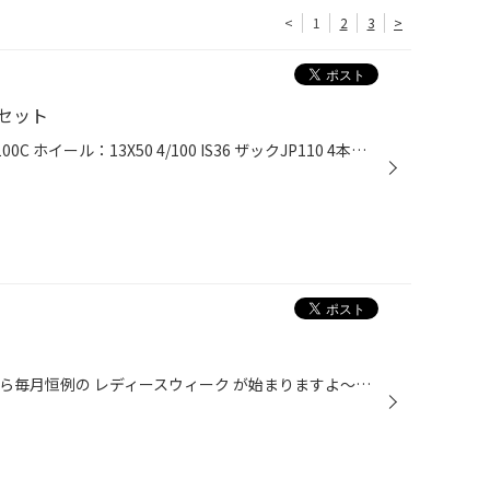
<
1
2
3
>
セット
タイヤ：155/80R13 エコピアNH100C ホイール：13X50 4/100 IS36 ザックJP110 4本のツインスポークのホイールって実は意外に少ないですよね・・・エコピアとのセットで 燃費性能も上がっちゃいますね★ スチールホイールから純正サイズでのタイヤ＆ホイールセット交換なら乗り心地も損ない ませんし...
皆様 こんにちは*ゝω･)ﾉ☆ 明日から毎月恒例の レディースウィーク が始まりますよ～～～(*´Д｀*)ﾉ 女性のお客様が得をする7日間です！ 10月は Ziploc フリーザーバッグ プレゼントです♪ 数に限りがございますのでお早めに・・・！ 皆様のご来店をスタッフ一同、心よりお待ち致しております。