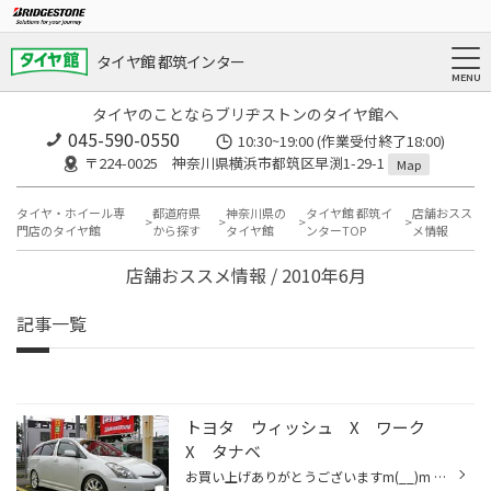
タイヤ館 都筑インター
タイヤのことならブリヂストンのタイヤ館へ
045-590-0550
10:30~19:00 (作業受付終了18:00)
〒224-0025 神奈川県横浜市都筑区早渕1-29-1
Map
タイヤ・ホイール専
都道府県
神奈川県の
タイヤ館 都筑イ
店舗おスス
門店のタイヤ館
から探す
タイヤ館
ンターTOP
メ情報
店舗おススメ情報 / 2010年6月
記事一覧
トヨタ ウィッシュ X ワーク
X タナベ
お買い上げありがとうございますm(__)m DATA ホイール：ワーク シュバート SC2 サイズ：19X7.5 WP タイヤ サイズ：225/35R19 XL 足回り：タナベ DF２１０ アライメント調整 やっぱり、ボディ同色はアツイ！！カッコイイですね(*^^)v それに、ホワイトカットクリアは特殊カラーとなりますので 同...