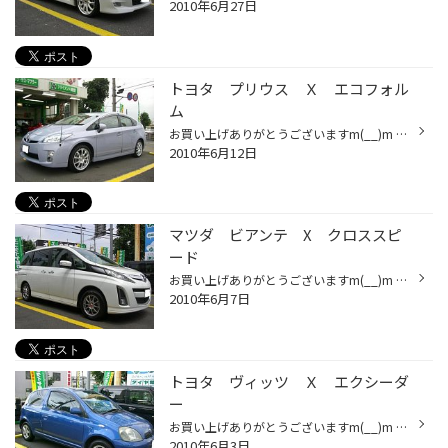
2010年6月27日
トヨタ プリウス Ｘ エコフォル
ム
お買い上げありがとうございますm(__)m DATA ホイール：エコフォルム ＣＲＳ０９１ サイズ：17X70 ハイパーシルバー タイヤ：エコピア ＥＰ１００ サイズ：215/45R17 ブリヂストンのエコホイールでのインチアップ！ カッコイイです(^^♪ 全体のバランスもＧＯＯＤ☆★ エコとドレスアップの両立ので...
2010年6月12日
マツダ ビアンテ X クロススピ
ード
お買い上げありがとうございますm(__)m DATA ホイール：クロススピード プレミアムー１０ サイズ：16X6.5 チタンシルバー （REDキャップ） タイヤ：REGNO GRV サイズ：205/60R16 このホイールってカラーがすごいんです(゜゜) カタログでは普通のシルバーっぽいんですが… 実物を見ると、シルバーに...
2010年6月7日
トヨタ ヴィッツ Ｘ エクシーダ
ー
お買い上げありがとうございますm(__)m DATA ホイール：エクシーダー ＬＳ５ サイズ：13X50 S/S タイヤ：ファイアストン ＦＲ１0 サイズ：155/80R13 純正鉄ホイールからアルミホイールへチェンジ☆(^・^)☆ 鉄よりも軽くなりますし、イメージも変わります(*^^)v 足回りが軽くなると、燃費向上プラス...
2010年6月3日