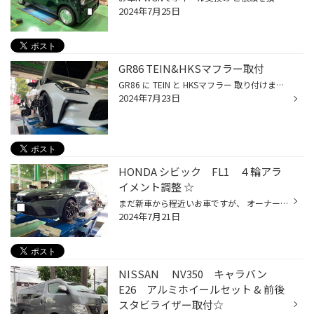
2024年7月25日
GR86 TEIN&HKSマフラー取付
GR86 に TEIN と HKSマフラー 取り付けます！ TEIN FLEX Z 町乗りメインということなのでこちらを指定していただきました！ キャンバー調整機構付きの車高調です！ 通常4か所調整のお車が６か所調整できるようになり、キャンバー角を付けてドレスアップの幅が広がります！！ ↑純正 ↓TEIN HKS LEGAMA...
2024年7月23日
HONDA シビック FL1 ４輪アラ
イメント調整 ☆
まだ新車から程近いお車ですが、 オーナー様曰く「何か違和感が あるから見てほしい」との事。 新車でラインオフしたての車両 でも、アライメント不良は実に 良くあります！ 早速測定させて頂きますと… OH！やはり・・・ フロントタイヤの向きが基準値の 範囲から外れてしまってます！ 軽微なズレ方...
2024年7月21日
NISSAN NV350 キャラバン
E26 アルミホイールセット & 前後
スタビライザー取付☆