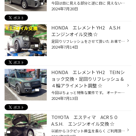
今回は目に見える部分と逆に目に 見えない部分両面の作業を同時に 承りでございます☆ 車高は変えず、ホイールセットと 走りを改善させたいというのが 今回のご要望です。 お選びい頂いたホイールはコチラ！ ハヤシレーシング ハヤシストリート STH 16X65 6/139.7 IS45 サイズ的には完全キャラバン...
2024年7月20日
HONDA エレメント YH2 A.S.H
エンジンオイル交換 ☆
足回りリフレッシュをさせて頂いた お車ですが作業中にエンジンオイル の量が著しく減っている事が判明！ オーナー様にお伝えすると「前回 いつ換えてか覚えてない。」との 事でしたので、そのままエンジン オイルとフィルターの交換を実施 する事と相成りました☆ 交換するオイルはコチラ！ A.S.H V...
2024年7月14日
HONDA エレメント YH2 TEINシ
ョック交換・足回りリフレッシュ &
４輪アライメント調整 ☆
今回はちょっと特殊な案件です。 オーナー様は足回りのリフレッシュ をご希望で、実は当店以外のお店 にもご相談されたものの、純正部品 がもう生産されておらず、実質作業 が出来ないという事態でお困りとの 事…ダメ元で当店にご来店下さった のでした。 乗り味がかなり悪化しているらしく フロン...
2024年7月13日
TOYOTA エスティマ ACR５０
A.S.H. エンジンオイル交換 ☆
以前からコクピット麻生を長らく ご利用頂いていたオーナー様☆ 今回はメンテナンスで当店まで足を 延ばして下さいました<m(__)m> 交換するオイルはもうずっとコレ！ A.S.H. FSE 5W-30 通称「赤缶」A.S.Hの最高級品 になります☆ 「エステル化学合成油」を100％ 使用しておりまして、金属表面に 強...