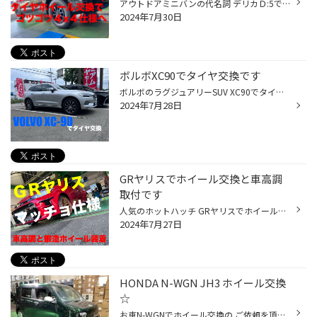
アウトドアミニバンの代名詞 デリカＤ:5でタイヤホイール交換です 装着タイヤホイールはこちら デューラーA/T001 225/70R16 ※現在は新商品発売のため販売終了しております ホイールはMID ナイトロパワー M10 PERSHING 16x7.0 40 5-114 ブラック/DC+マシニング/ブラッククリア アウトラインホワイト...
2024年7月30日
ボルボXC90でタイヤ交換です
ボルボのラグジュアリーSUV XC90でタイヤ交換です 装着タイヤはSUV専用のコンフォートタイヤ アレンザLX100 235/55R19 SUV専用サイドチューニングが施され 車高の高いSUVのフラつきを抑制します ブリヂストンの静粛タイヤの レグノと似たようなパターンを採用し 高次元の静粛性も実現しました SUV静...
2024年7月28日
GRヤリスでホイール交換と車高調
取付です
人気のホットハッチ GRヤリスでホイールと車高調の取付です 装着ホイールはこちら ブリヂストンのポテンザブランドを冠した RW007 鍛造ホイール 足廻りはクスコスポーツS 注文時バネレートをカスタムできる車高調です ホイールサイズは18x9.5 42 5-114 カラーはレーシングカッパーゴールド GRヤリス...
2024年7月27日
HONDA N-WGN JH3 ホイール交換
☆
お車N-WGNでホイール交換の ご依頼を頂きました☆ WORK LEADSLED 14X45 4/100 IS45 CP カットクリア 純正装着のタイヤに組み換えての 交換です。 敢えてのCP（カットクリア）が主張 し過ぎずもレトロな雰囲気を醸しだし ます♪ かなり個性的なホイールですよね☆ １ピースでのリム付きデザイン… 尚...