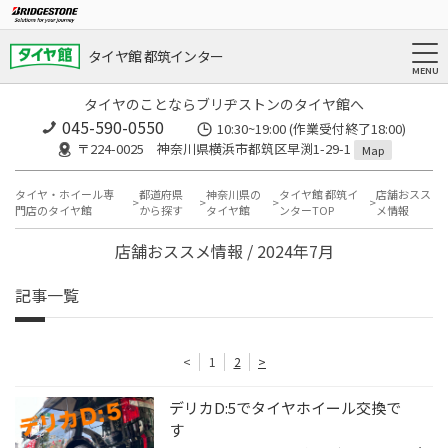
タイヤ館 都筑インター
タイヤのことならブリヂストンのタイヤ館へ
045-590-0550
10:30~19:00 (作業受付終了18:00)
〒224-0025 神奈川県横浜市都筑区早渕1-29-1
Map
タイヤ・ホイール専
都道府県
神奈川県の
タイヤ館 都筑イ
店舗おスス
門店のタイヤ館
から探す
タイヤ館
ンターTOP
メ情報
店舗おススメ情報 / 2024年7月
記事一覧
<
1
2
>
デリカD:5でタイヤホイール交換で
す