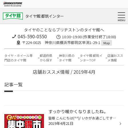
タイヤ館 都筑インター
タイヤのことならブリヂストンのタイヤ館へ
045-590-0550
10:30~19:00 (作業受付終了18:00)
〒224-0025 神奈川県横浜市都筑区早渕1-29-1
Map
タイヤ・ホイール専
都道府県
神奈川県の
タイヤ館 都筑イ
店舗おスス
門店のタイヤ館
から探す
タイヤ館
ンターTOP
メ情報
店舗おススメ情報 / 2019年4月
記事一覧
すっかり暖かくなりましたね。
皆様 こんにちは(^^)/ いかがお過ごしですか？ 今日も良いお天気でお出かけ日和ですね♪ お花も綺麗に咲いてるので 大きい公園でピクニックしたい気分です(*'ω'*) そろそろバーベキューもいいですね！ 皆様はゴールデンウィークはどちらにお出かけになるのかなぁ～ お出かけプランを想像するだけで、...
2019年4月21日