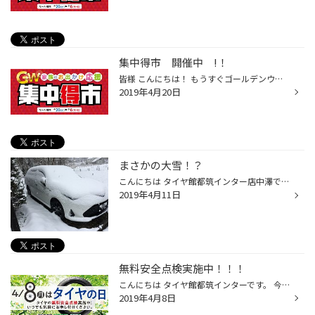
集中得市 開催中 !！
皆様 こんにちは！ もうすぐゴールデンウイークがはじまりますね！(≧▽≦) 楽しみな反面、お仕事頑張って、お休みまでに終わらせないとですね！ 安全に愛車にお乗りいただく為にも タイヤ館の無料安全点検をご利用下さい！ タイヤのチェックやバッテリー点検も無料で出来ますよ♪ タイヤのご購入も今が...
2019年4月20日
まさかの大雪！？
こんにちは タイヤ館都筑インター店中澤です。 長野出身の私は、昨日長野に行って参りました。 なんと、長野は大雪でした。 朝起きると一面真っ白... 愛車も真っ白に... 今シーズン一番の雪だったかも？ 北陸方面にお出かけの方は、まだスタッドレスが手放せませんね。 雪道の運転はお気をつけて。 ...
2019年4月11日
無料安全点検実施中！！！
こんにちは タイヤ館都筑インターです。 今日は何の日？ 本日、4月8日はタイヤの日です。 空気圧に点検もお忘れなく。 タイヤの事ならタイヤ館におまかせください！ また、タイヤ館では無料安全点検を実施しております。 オイル(エンジン、AT)、バッテリー、エアコンフィルター、ワイパーなど、 安...
2019年4月8日