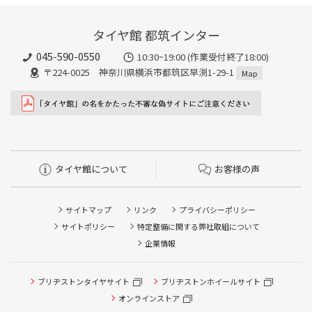
タイヤ館 都筑インター
045-590-0550
10:30~19:00 (作業受付終了18:00)
〒224-0025 神奈川県横浜市都筑区早渕1-29-1
Map
タイヤ館について
お客様の声
サイトマップ
リンク
プライバシーポリシー
サイトポリシー
特定整備に関する弊社取組について
企業情報
タイヤ点検・安全点検/タイヤ履き替え/オイル交換/その他
ブリヂストンタイヤサイト
ブリヂストンホイールサイト
ピット作業の予約
オンラインストア