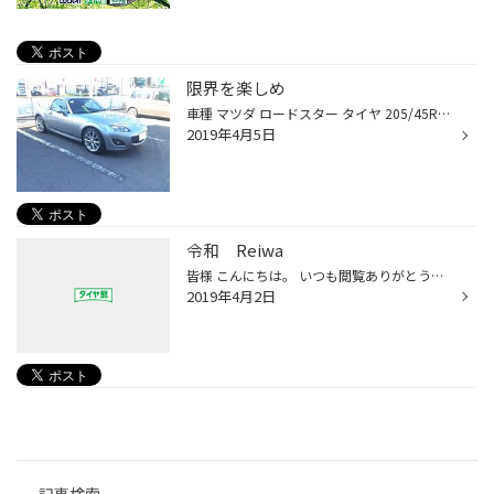
限界を楽しめ
車種 マツダ ロードスター タイヤ 205/45R17 ポテンザS007A こんにちは タイヤ館都筑インターです。 本日のご紹介は、ロードスターのタイヤ交換です。 タイヤはブリヂストンタイヤの中でも、プレミアムなスポーツタイヤ、 ポテンザのS007Aです。 是非、1度履いて、走りの良さを実感してください！ ...
2019年4月5日
令和 Reiwa
皆様 こんにちは。 いつも閲覧ありがとうございます。 昨日は、新元号が発表されましたね。 令和 （れいわ）・・・聞き慣れない響きです。 いつになったら慣れるかなぁ・・・ 「令和」の意味が気になったので調べてみました。 人々が美しく心寄せ合う中で文化が生まれ育つ。 梅の花のように、日本人...
2019年4月2日