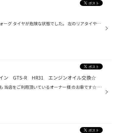
タイヤ点検で入庫したスバルレヴォーグ タイヤが危険な状態でした。 左のリアタイやにピンチカットが… これはタイヤの裏が裂け、そこをエアが押し出し コブ状になってる状態で非常に危険です。 ピンチカット部のちょっと下 リムガードの内側奥にも傷がありました。 そのまま使用するのは危険な為、...
ン GTS-R HR31 エンジンオイル交換☆
自分の知る限り、もう１０年以上も 当店をご利用頂いているオーナー様 のお車です☆ いつ見てもヨダレもののただならぬ 雰囲気と美しさを保ち続けておいで です!!! ただでさえ、限定８００台生産の上 に内外装ともに抜け目なく手が加え られております☆ またR30 トミカスカイラインの シルエットフォ...