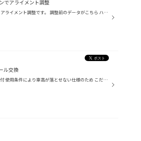
ンでアライメント調整
商用車、トヨタのピクシスバンで アライメント調整です。 調整前のデータがこちら ハンドルセンターに合わせると フロントのトゥが大きく左側に向いてます。 調整箇所はこちら タイロッドによるフロントトゥ調整です。 フロントのトゥ以外は調整箇所はありません。 それでは調整していきましょう。 ...
ール交換
ヴォクシーに18インチホイール取付 使用条件により車高が落とせない仕様のため こだわりのチョイスです。 装着ホイールはこちら エンケイチューニング FC01 18×7.0 48 5/114 セミグラスブラック こだわりポイントは 艶消しブラックのフィンデザインで 大きく見えるデザイン。 車体のメッキパーツを...