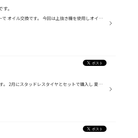
です。
BMW2シリーズアクティブツアラーで オイル交換です。 今回は上抜き機を使用しオイルを抜いていきます こちらの車両はディーゼルエンジンなので だいぶ真っ黒に見えますね。 オイルは5リットルほど抜けました。 このエンジンはオイルレベルゲージも ついてる車両です。 使用するオイルはこちら モー...
NV200バネットでホイール交換です。 2月にスタッドレスタイヤとセットで購入し 夏タイヤを新しいホイールに組み付けました。 装着ホイールはこちら MLJ X-TREAM J RUGGED 14x5.0 42 4/114 サテンブラック JWL/JWL-T/VIA 規格適合してるので 商用車でも安心して取付できます。 最近はタイヤも多種多...