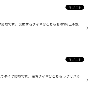
BMW X3で ランフラットタイヤ4本交換です。 交換するタイヤはこちら BMW純正承認ランフラットタイヤ アレンザ001 サイズは驚きの21インチ‼︎ フロントが245/40R21 リアは太めの275/35R21 先日レクサスで純正20インチでしたが それよりも大きいホイールが純正です。 こんな大口径ランフラットタイヤで...
レクサスのラグジュアリーSUV RXでタイヤ交換です。 装着タイヤはこちら レクサスRXの純正タイヤ デューラーH/L33 235/55R20 交換完了です。 さすがRX、ホイールもラグジュアリーです。 交換後のタイヤです。 純正20インチ、タイヤ大口径もここまできました 空気圧センサーが空気圧調整するバルブに...