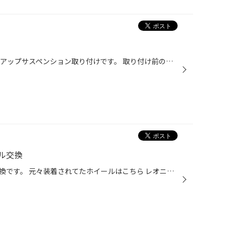
ランドクルーザープラドで リフトアップサスペンション取り付けです。 取り付け前のノーマル車高です。 ルーフラックが装着されているので 日常使用するのに問題ない高さにアップします。 装着する足廻りは JAOSバトルズリフトアップセットver.A フロント取り付け後です。 フロントは車高調になって...
ル交換
カローラツーリングでホイール交換です。 元々装着されてたホイールはこちら レオニスナビア06 17x7.0 47 5-100 MBP こちらが交換後です。 タイヤはそのまま流用しホイールのみ交換です 装着ホイールはこちら ウェッズスポーツ SA-27R 17x7.5 48 5-100 WBC ホイール幅が0.5インチ太くなるだけで 見...