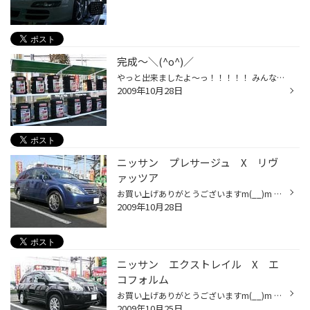
完成～＼(^o^)／
やっと出来ましたよ～っ！！！！！ みんなで頑張って塗ったラックにスタッドレスがズラリ(^^)/~~~ 親方っっ☆お疲れ様でした♪ よ～ぉく見ると。。。。 こんなにたくさん塗ったんですね、親方☆ 都筑のスタッフ一丸となり完成しました。 皆様も見に来てくださいネ♡ また書きまーす(^^♪
2009年10月28日
ニッサン プレサージュ X リヴ
ァッツア
お買い上げありがとうございますm(__)m DATA ホイール：リヴァッツア ラプター (F)(R) 17X7.0 カーボン タイヤ：REGNO GRV (F)(R) 215/60R17 純正１６インチから１インチアップでのご紹介★ ツインスポークの長さがよりホイールを大きく 見せてますね(^^♪ さらに、タイヤがREGNO GRV＼(^o^)／ 快適...
2009年10月28日
ニッサン エクストレイル X エ
コフォルム
お買い上げありがとうございますm(__)m DATA ホイール：エコフォルム CRS ０９１ (F)(R) 17X7.0 HS 今話題のクロス脱着交換させていただきました(*^^)v やはり、夏タイヤに社外アルミを装着するとイメージ が変わってカッコイイですね＼(^o^)／ また個性もでて、まだ純正ホイールの方！ぜひご検討...
2009年10月25日