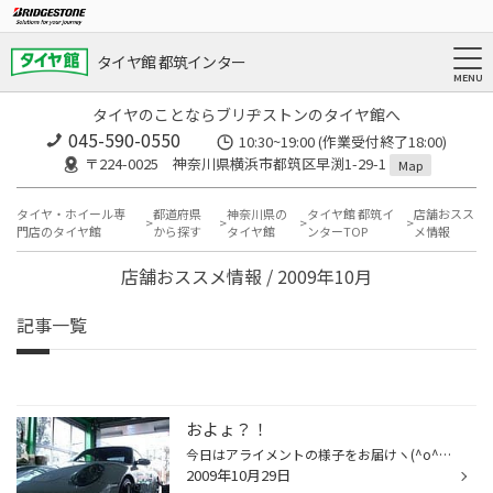
タイヤ館 都筑インター
タイヤのことならブリヂストンのタイヤ館へ
045-590-0550
10:30~19:00 (作業受付終了18:00)
〒224-0025 神奈川県横浜市都筑区早渕1-29-1
Map
タイヤ・ホイール専
都道府県
神奈川県の
タイヤ館 都筑イ
店舗おスス
門店のタイヤ館
から探す
タイヤ館
ンターTOP
メ情報
店舗おススメ情報 / 2009年10月
記事一覧
およょ？！
今日はアライメントの様子をお届けヽ(^o^)丿 お車はポルシェ！！ カッコイイですネ☆パワーもあるので早い早いっ(゜o゜) 今回はタイヤ４本交換させていただき、アライメントをさせて頂きました。 皆様もタイヤ交換とセットでアライメントいかがですか？ せっかくの新品タイヤもアライメントが狂った...
2009年10月29日