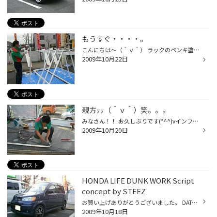
もうすぐ・・・・。
こんにちは～（＾ｖ＾） ラックのペンキ塗り完成間近ですよ～☆ 今日は親方と、店長が塗装してくれています（*^_^*） 新しい部品もあるーッッ！！ こ～んなに綺麗になったﾖ♪ あともう少し頑張りましょう(*^^)v でわでわﾏﾀﾈ～(@^^)/~~~
2009年10月22日
親方ｯｯ（＾ｖ＾）笑。。。
みなさん！！ お久しぶりです(*^^)vインフルがすぐ近くまで来ていますが皆様は無事ですか？？ お陰様で今の所都筑のスタッフは全員元気に毎日やっております（＾ｖ＾） 手洗い・うがいを心がけて気を付けましょうね！！特に小さなお子様やお年寄りの 方はホントに気を付けて下さいね(;_;) さてさて...
2009年10月20日
HONDA LIFE DUNK WORK Script
concept by STEEZ
お買い上げありがとうございました。 DATA ホイール：ワーク スクリプト (F)(R)１５×４．５(BP) タイヤ：スニーカーⅡ (F)(R)１６５/５０R１５ 純正アルミから２インチアップ♪ボディカラーともマッチして精悍な印象ではないでしょうか!(^^)!
2009年10月18日