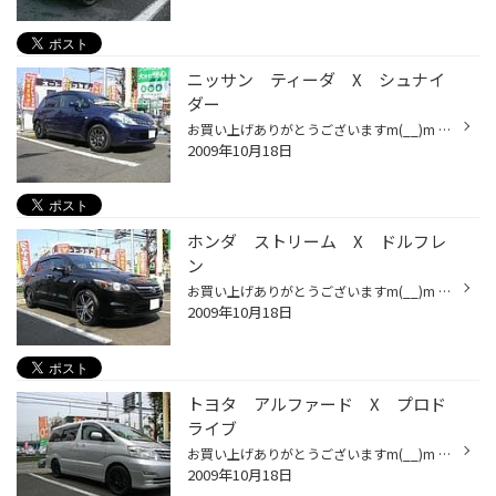
ニッサン ティーダ X シュナイ
ダー
お買い上げありがとうございますm(__)m DATA ホイール：シュナイダー プレスト (F)(R) 15X6.0 ガンメタ 純正鉄ホイールからアルミホイールへチェンジ☆ 見た目はもちろん！軽量化にもつながりました(^^♪ 納車ホヤホヤのお取り付けでした(*^^)v タイヤはまだまだ使える方！ホイール交換だけでも でき...
2009年10月18日
ホンダ ストリーム X ドルフレ
ン
お買い上げありがとうございますm(__)m DATA ホイール：ドルフレン コア２５１ (F)(R) 17X7.0 BP タイヤ：Playz RV (F)(R) 205/55R17 サイズ選びが難しいストリーム(+o+) お客様と一緒にホイールのマッチング計算させて 頂き、納得して購入して頂きました(^_^)v デザイン、サイズ共にバッチリです(...
2009年10月18日
トヨタ アルファード X プロド
ライブ
お買い上げありがとうございますm(__)m DATA ホイール：プロドライブ GC-05K (F)(R) 17X7.5 (MB) タイヤ：エコピア EP100 (F)(R) 225/55R17 ブラックホイールかっこいいですね(^O^)／ さらに、プロドライブ＆エコピアで“エコ最大”です★ かっこよさ＆エコをお求めの方はぜひ当店へ(^^♪
2009年10月18日