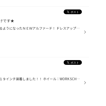
けです★
最近、よく走っている所を見かけるようになったＮＥＷアルファード！ ドレスアップ志望の方も多くなっている中、さっそく当店でも１９インチ お取り付けさせて頂きました★ ホイール：ＷＯＲＫ ＳＣＨＷＥＲＴ ＳＣ１ （Ｆ）１９Ｘ８、０ＪＪ クリスタルシルバー （Ｒ）１９Ｘ９、０ＪＪ クリスタル...
大人の色気が漂うマセラティ…に１９インチ装着しました！！ ホイール：WORK SCHWERT SC1 (F) １９X８．５JJ クリスタルシルバー (R) １９X１０．０JJ クリスタルシルバー タイヤ：ブリヂストン POTENZA RE050 (F) ２３５/３５R１９ (R) ２７５/３０R１９ なかなか装着できるホイールがなく、お客様...