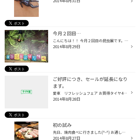
2014年8月31日
今月２回目…
こんにちは！！ 今月２回目の昆虫展です。 夏休みも終わり間近のためか子供が少なかったですね！ 着いてから記念撮影と写真を撮りました！ どうですか！ 半分、壁と同化！！ 1人で笑いましたね。 結局１時間程度、虫とたわむれました。 ただ、前回はビビッて触れなかったデカイやつに触れました！ ...
2014年8月29日
ご好評につき、セールが延長になり
ます。
愛車 リフレッシュフェア お買得タイヤ4本セット「ファイアストン」 ホイールセットもお買得商品を取り揃えています。 カジュアルなホイールからスタイリッシュなホイールまで。 多数、ご用意しています。 メンテナンス商品もお任せください。 バッテリー・オイル・ワイパー等 最近、増えているア...
2014年8月28日
初の試み
先日、焼肉食べに行きました(^-^) お通しで数種類出てきました。 ビール片手につまみました。 肉を一皿だけ注文しました。 豚肉です。 肉といっしょにキムチも焼いて食べるそうです。 焼けたら、サンチュに肉とキムチを巻いて食べたら･･･ 美味しい（≧∀≦）♪ 海苔巻きが気になり食べましたが、これも...
2014年8月27日