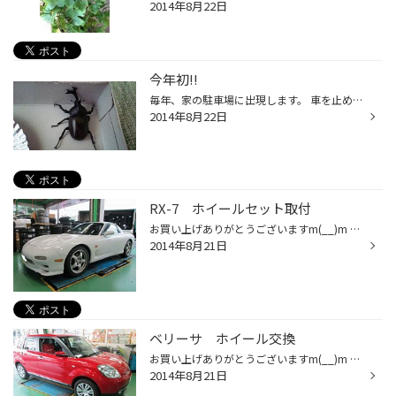
2014年8月22日
今年初!!
毎年、家の駐車場に出現します。 車を止めて、もがいてる虫を発見!! と見てみると、カブトムシでした。 少しずれていたら、踏み潰していました(^^; まだ、捕まえた一匹しか見てないです。 ちょっと小さめですが、元気がいい!! たまたま、家に桃があったのであげました。 食いついてました(´艸｀)
2014年8月22日
RX-7 ホイールセット取付
お買い上げありがとうございますm(__)m ホイール：ワーク イクサ02C タイヤ ：ポテンザ RE-11A 純正の5本スポークからの変更。 カラーは、ゴールドを選びました。 ホイールは、前後サイズを変えました。 純正では、後ろが引っ込んでいたのですが… 前後とも同じくらいになりました。 純正ホイール...
2014年8月21日
ベリーサ ホイール交換
お買い上げありがとうございますm(__)m ホイール：エコフォルム CRS130 サイズ ：15×60 4/100 純正ホイールから軽量ホイールに変更。 タイヤをそのまま使用しました。 ブラポリですので、愛車が見違えるように変わりました♪ 足元が引きしまりますね。 純正ホイールと比べて、重量が軽くなりました...
2014年8月21日