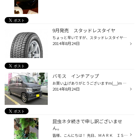
9月発売 スタッドレスタイヤ
ちょっと早いですが、スタッドレスタイヤの情報です。 SUV/4×4用にお乗りの方、必見!! SUV/4×4用スタッドレスタイヤが発売されます。 「ブリザック DM-V2」 以前のDM-V1と比べて、氷上性能・ウェット性能が向上しています。 冬になってからですと、欠品が予想されます。 早めの準備をおすすめします...
2014年8月24日
バモス インチアップ
お買い上げありがとうございますm(__)m ホイール：スマック VI-R サイズ ：14×45 4/100 タイヤ ：ネクストリー 純正13インチから1インチアップしました。 シンプルなデザインの8本スポーク。 ナイトガンメタポリッシュで落ちついた感じになりました。 当店で売れ筋のホイールです。
2014年8月24日
昆虫ネタ続きで申し訳ございませ
ん。
皆様、こんにちは！ 先日、ＭＡＲＫ ＩＳみなとみらいの 『みんなの世界昆虫展』に行ってきました。 いろんなカブトムシやクワガタが見れて、 さらに触れる！！！本物ですよ！ 子供にはサイコーに楽しい場所だと思いました。 いや！大人も楽しめますね！ 実際、子供より楽しんでいたかもです！