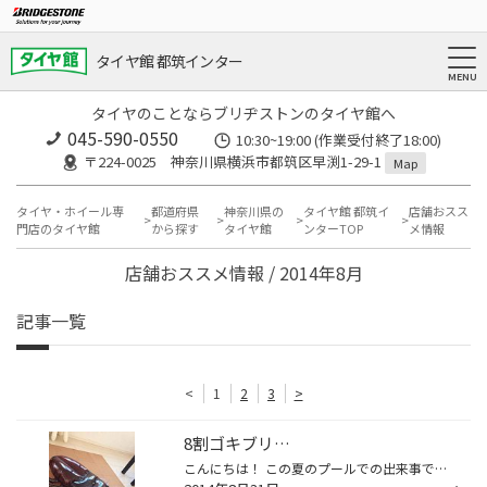
タイヤ館 都筑インター
タイヤのことならブリヂストンのタイヤ館へ
045-590-0550
10:30~19:00 (作業受付終了18:00)
〒224-0025 神奈川県横浜市都筑区早渕1-29-1
Map
タイヤ・ホイール専
都道府県
神奈川県の
タイヤ館 都筑イ
店舗おスス
門店のタイヤ館
から探す
タイヤ館
ンターTOP
メ情報
店舗おススメ情報 / 2014年8月
記事一覧
<
1
2
3
>
8割ゴキブリ…
こんにちは！ この夏のプールでの出来事です。 息子とプールで遊んでいると、クワガタの浮き輪的なものを 持っている子供を発見！ 昆虫にハマッている息子に声をかけてしまいました。 「ほら、クワガタ！」 とっさにやばいと思いました。 絶対欲しがる… すぐに気をそらしましたが遅かったです。 そ...