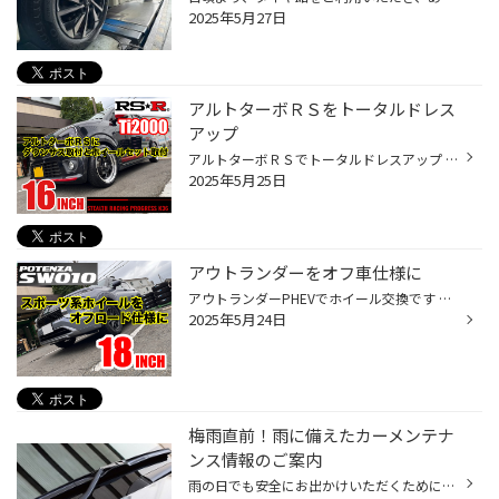
2025年5月27日
アルトターボＲＳをトータルドレス
アップ
アルトターボＲＳでトータルドレスアップ ダウンサス取付とタイヤホイール交換です 装着したダウンサスはRSR TI2000 3.5cmほどのローダウンになります 装着ホイールはステルスレーシング プログレスＫ３６ サイズは16x6.0 45 4-100 タイヤはポテンザアドレンナリンRE004 サイズは165/50R16 軽自動車...
2025年5月25日
アウトランダーをオフ車仕様に
アウトランダーPHEVでホイール交換です オーナー様のご希望でオールテレーンタイヤに 合わせたホイールチョイスです 装着ホイールはこちら ポテンザSW010 18x8.0 35 5-114 カラーはフラットダークガンメタリック ホイールは軽量スポーツホイールですが オールテレーンタイヤと合わせると 見事なオフ...
2025年5月24日
梅雨直前！雨に備えたカーメンテナ
ンス情報のご案内
雨の日でも安全にお出かけいただくために、事前の点検やメンテナンスをオススメしたい 3つのカーメンテナンスポイントをお伝えいたします。 【梅雨前メンテナンスポイント3選！】 ■ワイパー ワイパーが劣化すると、雨の日の視界が悪くなります。 梅雨に入ると雨の日が長くつづくこともしばしば。 年...