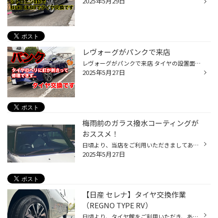
2025年5月29日
レヴォーグがパンクで来店
レヴォーグがパンクで来店 タイヤの設置面とサイドウォールの間に 釘が刺さっていました （画像撮り忘れてしまった） 刺さっている場所が悪く修理不可能 新車装着で2年目、走行距離からしても まだまだ使用できる範囲内… もったいないですが4WD車という事もあり 4本とも新品交換になりました 装着タ...
2025年5月27日
梅雨前のガラス撥水コーティングが
おススメ！
日頃より、当店をご利用いただきましてありがとうございます。 本日は、ガラス撥水コーティングについてのご紹介です。 ガラス撥水コーティングもコクピット・タイヤ館にお任せ！ 突然ですが、当店でフロントガラスの撥水コーティングができることをご存じでしたか？ コクピット・タイヤ館では、タ...
2025年5月27日
【日産 セレナ】タイヤ交換作業
（REGNO TYPE RV）
日頃より、タイヤ館をご利用いただき、ありがとうございます。 さて、当店と同じチェーン店の近隣タイヤ館店舗で作業いたしましたタイヤ交換作業をご紹介します。 （WEB掲載をご快諾いただきましたお客様！大変感謝しております。いつもご愛顧いただき誠にありがとうございます！！） おクルマ：日...