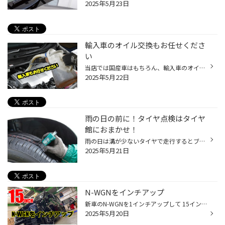
2025年5月23日
輸入車のオイル交換もお任せくださ
い
当店では国産車はもちろん、輸入車のオイル交換作業も承っております。 輸入車対応のエンジンオイルを ご準備しております ※ 純正オイルもお取り寄せできます ※お取り寄せ対応となる商品もございます ※在庫の確認・商品のお取り寄せの場合は、お手元に車検証をご用意ください。 ※車種によっては対応...
2025年5月22日
雨の日の前に！タイヤ点検はタイヤ
館におまかせ！
雨の日は溝が少ないタイヤで走行するとブレーキの効きが悪く、大変危険です。 安心して走行するために、しっかり「タイヤ点検」をして備えましょう！ タイヤの残り溝をしっかりチェックしよう！ タイヤの溝は雨で濡れた路面の水をしっかり掻き出す能力があります。 溝が少なくなってしまうと、溝が...
2025年5月21日
N-WGNをインチアップ
新車のN-WGNを1インチアップして 15インチのタイヤホイールセットで交換です 装着タイヤホイールはこちら MIDホイール シュナイダーSTAG 15x4.5 42 4-100 ストロングガンメタ タイヤはエコピアNH200C サイズは165/55R15 ブラックボディにガンメタのホイールで スポーティな仕上がりになりました ご...
2025年5月20日