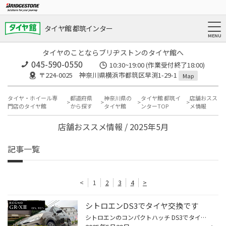
タイヤ館 都筑インター
タイヤのことならブリヂストンのタイヤ館へ
045-590-0550
10:30~19:00 (作業受付終了18:00)
〒224-0025 神奈川県横浜市都筑区早渕1-29-1
Map
タイヤ・ホイール専
都道府県
神奈川県の
タイヤ館 都筑イ
店舗おスス
門店のタイヤ館
から探す
タイヤ館
ンターTOP
メ情報
店舗おススメ情報 / 2025年5月
記事一覧
<
1
2
3
4
>
シトロエンDS3でタイヤ交換です
シトロエンのコンパクトハッチ DS3でタイヤ交換です ホットハッチのDS3 元々装着されてたのはプレミアムスポーツタイヤ 今回装着したのは… レグノ GR-XIII 205/45R17 オーナー様より乗り心地と静粛性向上を 希望されたのでレグノをお勧めしました 新しいレグノは静粛性だけでなく 走行性能もバラン...