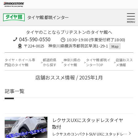
タイヤ館 都筑インター
タイヤのことならブリヂストンのタイヤ館へ
045-590-0550
10:30~19:00 (作業受付終了18:00)
〒224-0025 神奈川県横浜市都筑区早渕1-29-1
Map
タイヤ・ホイール専
都道府県
神奈川県の
タイヤ館 都筑イ
店舗おスス
門店のタイヤ館
から探す
タイヤ館
ンターTOP
メ情報
店舗おススメ情報 / 2025年1月
記事一覧
レクサスUXにスタッドレスタイヤ
取付
レクサスのコンパクトSUV UXにスタッドレスタイヤとホイールの取付です 装着タイヤは ブリザックVRX3 215/60R17 ホイールはMID シュナイダーSTAG サイズは17x7.0 48 5-114 メタリックグレー 空気圧センサーが装着されているのですが 今回は装着なしでの取付です 冬山に行かれるという事で ブリザッ...