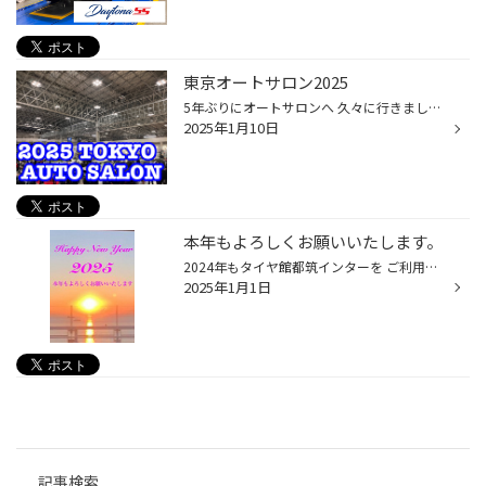
東京オートサロン2025
5年ぶりにオートサロンへ 久々に行きましたが何年たってもワクワクします ブリヂストンブース 新しい技術を盛り込んだタイヤ達 今年の新商品が楽しみですね カーボンリムホイール メルセデスベンツのGクラス専用 完全受注品の新商品だそうです RAYS TE37V-PRO 深リム小径鍛造ホイール 今年もネオク...
2025年1月10日
本年もよろしくお願いいたします。
2024年もタイヤ館都筑インターを ご利用いただき、誠にありがとうございました。 2025年は1/5(日)より営業いたします。 本年もどうぞよろしくお願いいたします。 タイヤ館都筑インター スタッフ一同
2025年1月1日
記事検索