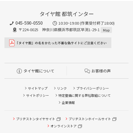
タイヤ館 都筑インター
045-590-0550
10:30~19:00 (作業受付終了18:00)
〒224-0025 神奈川県横浜市都筑区早渕1-29-1
Map
タイヤ館について
お客様の声
サイトマップ
リンク
プライバシーポリシー
サイトポリシー
特定整備に関する弊社取組について
企業情報
タイヤ点検・安全点検/タイヤ履き替え/オイル交換/その他
ブリヂストンタイヤサイト
ブリヂストンホイールサイト
ピット作業の予約
オンラインストア