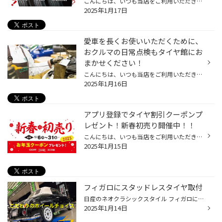
こんにちは、いつも当店をご利用いただきましてありがとうございます。 本日より、コクピット・タイヤ館の一部店舗におきまして、 期間限定！ サイズ限定！！ 数量限定！！！ で、お得にタイヤをお求めいただけるスペシャルプライスデーがスタートします。 もちろん、当店でもご提供しております。 ...
2025年1月17日
愛車を長くお使いいただくために、
おクルマの日常点検もタイヤ館にお
まかせください！
こんにちは、いつも当店をご利用いただきましてありがとうございます。 突然ですが、おクルマの日常点検を最後にされたのはいつだったか覚えていらっしゃいますか？ 最近では、おクルマを長く乗り続ける方が増えてきているようで、 当店にもおクルマを大事に乗られているお客様が多くいらっしゃいま...
2025年1月16日
アプリ登録でタイヤ割引クーポンプ
レゼント！新春初売り開催中！！
こんにちは、いつも当店をご利用いただきましてありがとうございます。 現在、コクピット・タイヤ館より、日頃の感謝を込めまして、 コクピット・タイヤ館のアプリをダウンロードして頂いた方全員に お年玉クーポンをプレゼントしています！ もちろん、新規でダウンロードして頂いた方だけではなく...
2025年1月15日
フィガロにスタッドレスタイヤ取付
日産のネオクラシックスタイル フィガロにスタッドレスタイヤと ホイールのセット取付 装着タイヤはこちら ブリザックVRX3 165/55R14 ホイールにはユーザーのご希望として 純正サイズに近しい白いホイールという事で MLJ デイトナSS 14x5.0 42 4-100 WH こちらをチョイスしました リアはハブ高が高...
2025年1月14日