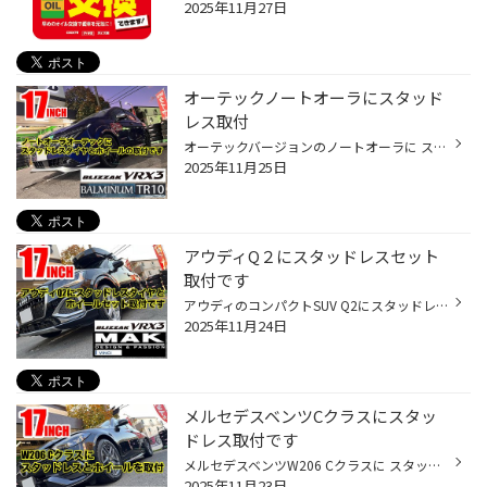
2025年11月27日
オーテックノートオーラにスタッド
レス取付
オーテックバージョンのノートオーラに スタッドレスタイヤと純正サイズと同じ ホイールを装着 装着タイヤホイールはこちら タイヤはブリザックVRX3 205/50R17 ホイールはバルミナTR10 サイズは17x6.0 40 4-100 MB オーテックブルーに艶消しブラックの ホイールとの組み合わせが映えますね ご来店あ...
2025年11月25日
アウディQ２にスタッドレスセット
取付です
アウディのコンパクトSUV Q2にスタッドレスタイヤとホイールの取付です 装着タイヤホイールはこちら ブリザックVRX3 215/55R17 ホイールはMAK VINCI 17x7.0 45 5-112 カラーはシルバーです MAKホイールは純正に近いデザインが特徴です もちろんハブセントリックや純正ボルト流用です これで冬の準備...
2025年11月24日
メルセデスベンツCクラスにスタッ
ドレス取付です
メルセデスベンツW206 Cクラスに スタッドレスタイヤとホイールを取付です 装着タイヤホイールはこちら ブリザックVRX3 225/50R17 ホイールはWESTER S05 17x7.0 45 5-112 純正に近いデザインという事で WESTERをチョイス もちろんホイールはハブセントリック メルセデスのセンターキャップや 純正ボ...
2025年11月23日