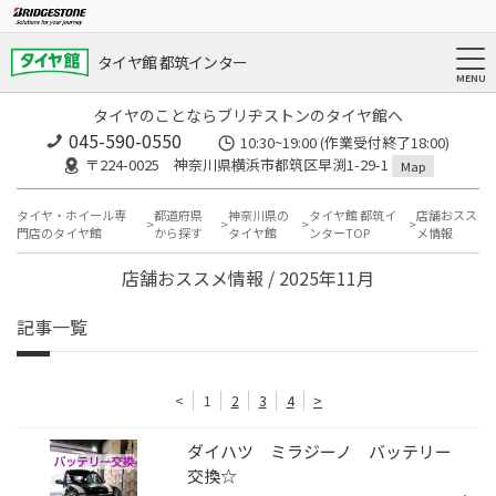
タイヤ館 都筑インター
タイヤのことならブリヂストンのタイヤ館へ
045-590-0550
10:30~19:00 (作業受付終了18:00)
〒224-0025 神奈川県横浜市都筑区早渕1-29-1
Map
タイヤ・ホイール専
都道府県
神奈川県の
タイヤ館 都筑イ
店舗おスス
門店のタイヤ館
から探す
タイヤ館
ンターTOP
メ情報
店舗おススメ情報 / 2025年11月
記事一覧
<
1
2
3
4
>
ダイハツ ミラジーノ バッテリー
交換☆