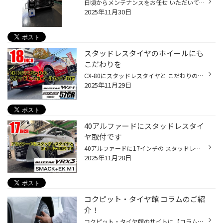
日頃からメンテナンスをお任せ いただいているオーナー様です。 今回はバッテリーの交換を実施 させていただきます！ 前回の交換から約3年が経過… 真冬を前にトラブル防止で早め の交換と相成りました。 交換バッテリーは前回と同じ パナソニック カオス M65/65B20L 充電制御、アイドリングストップ...
2025年11月30日
スタッドレスタイヤのホイールにも
こだわりを
CX-80にスタッドレスタイヤと こだわりのホイールをセット取付です 装着タイヤはこちら ブリザックの新商品 WZ-1 235/60R18 ホイールはこだわりの RAYS グラムライツ57CR スペックM サイズは18x7.5 50 5-114 カラーはスーパーダークガンメタ 手入れのしやすい5本スポークで ダークカラーがご希望に...
2025年11月29日
40アルファードにスタッドレスタイ
ヤ取付です
40アルファードに17インチの スタッドレスタイヤとホイールの装着です 装着タイヤホイールはこちら ブリザック VRX3 225/65R17 ホイールはエンケイプロデュース スマック+EK M1 17x7.0 36 5-120 このホイールは サイズによりアルファード専用になっており ハブセントリックでナットは純正が使用でき...
2025年11月28日
コクピット・タイヤ館 コラムのご紹
介！
コクピット・タイヤ館のサイトに【コラム】があるのはご存知でしょうか。 みなさんのおクルマのお悩みやタイヤに関するコラム記事を掲載しております。 この度は、『アライメント』や『コーティング』などのおクルマのメンテナンス、 タイヤに関連するコラム記事を掲載いたしました。 点検や交換の...