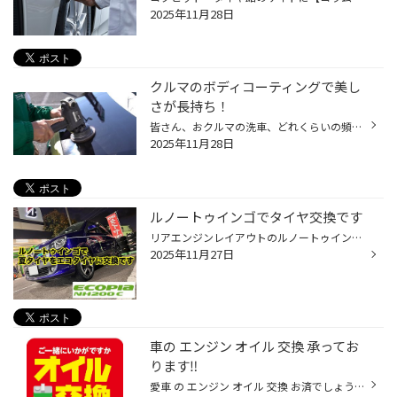
2025年11月28日
クルマのボディコーティングで美し
さが長持ち！
皆さん、おクルマの洗車、どれくらいの頻度でされてますか？ お忙しい毎日の中で、ずっとキレイに保つのは至難の業ではないでしょうか？ それでも、なるべくクルマはキレイに保ちたいというお客様にオススメなサービス 今回は、おクルマの「ボディコーティング」のご紹介です。 ボディコーティング...
2025年11月28日
ルノートゥインゴでタイヤ交換です
リアエンジンレイアウトのルノートゥインゴ こちらのお車のタイヤ交換です 装着タイヤはエコピア NH200C フロントサイズは165/65R15 リアは185/60R15 ウエット性能に優れたエコピアは RRレイアウトのトゥインゴにはピッタリですね ご来店ありがとうございました
2025年11月27日
車の エンジン オイル 交換 承ってお
ります‼
愛車 の エンジン オイル 交換 お済でしょうか⁉当タイヤ館でも作業承っております。多種多様なオイル種のご用意と共に、皆様のご来店をスタッフ一同お待ちしております‼カーメンテナンスサービス｜ブリヂストン タイヤオンラインストア上記QRよりWEBご予約も承ております。