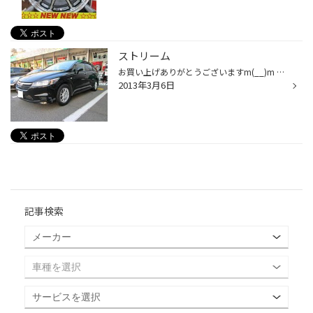
ストリーム
お買い上げありがとうございますm(__)m DATA ホイール：エコフォルム SE-10 サイズ：15×60 5/114 ルミナスシルバー エコタイヤとエコホイールのセットでご購入して頂きました(^^)/ 純正スチールホイールより軽くなりました♪ 燃費アップ、ブレーキ性能アップ!! ドレスアップ出来ました(*^_^*) 当店...
2013年3月6日
記事検索