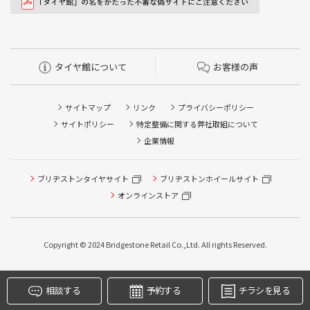
タイヤ館について
お客様の声
サイトマップ
リンク
プライバシーポリシー
サイトポリシー
特定整備に関する弊社取組について
企業情報
ブリヂストンタイヤサイト
ブリヂストンホイールサイト
タイヤ点検・安全点検/タイヤ履き替え/オイル交換/その他
ピット作業の予約
オンラインストア
クローク契約会員専用タイヤ履き替え※タイヤ履き替えを
希望のクローク契約会員の方はこちらを選択ください
Copyright © 2024 Bridgestone Retail Co.,Ltd. All rights Reserved.
本日のタイヤ履き替え順番待ち予約 ※クローク契約会員の
方はご利用いただけません
相談する
予約する
チラシを見る