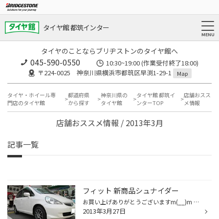
タイヤ館 都筑インター
タイヤのことならブリヂストンのタイヤ館へ
045-590-0550
10:30~19:00 (作業受付終了18:00)
〒224-0025 神奈川県横浜市都筑区早渕1-29-1
Map
タイヤ・ホイール専
都道府県
神奈川県の
タイヤ館 都筑イ
店舗おスス
門店のタイヤ館
から探す
タイヤ館
ンターTOP
メ情報
店舗おススメ情報 / 2013年3月
記事一覧
フィット 新商品シュナイダー
お買い上げありがとうございますm(__)m DATA ホイール：シュナイダー SLX サイズ：14×55 4/100 タイヤ交換といっしょにホイールの交換もしました(*^^)v タイヤは、レグノ GR-XTを装着!! 入荷したばかりのホイール。。。 軽量ホイールとエコタイヤのセットです。 燃費の改善、乗り心地よくなり、快...
2013年3月27日