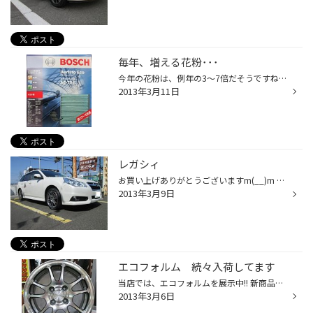
毎年、増える花粉･･･
今年の花粉は、例年の3～7倍だそうですね(＠_＠;) また、花粉が増えている(*_*) 鼻と目が辛い･･･(>_
2013年3月11日
レガシィ
お買い上げありがとうございますm(__)m DATA ホイール：エンケイ GTC01 サイズ：18×75 5/100 新車でした。 タイヤとのセットでご購入いただきました。 コンフォートタイヤ、レグノ GR-XTとのセットです。 インチアップ!! お車とのバランスがバッチリ(^^)b ナットは、エンケイ ジュラルミンをご使...
2013年3月9日
エコフォルム 続々入荷してます
当店では、エコフォルムを展示中!! 新商品のエコフォルム CRS10各色を展示しています。 黒いホイールをお探しの方におすすめは･･･ エコフォルム CRS101 白いホイールをお探しの方におすすめは･･･ エコフォルム CRS102 ご用意しています。 夏タイヤへの履き替えをする時に、軽量ホイールに交換しませ...
2013年3月6日