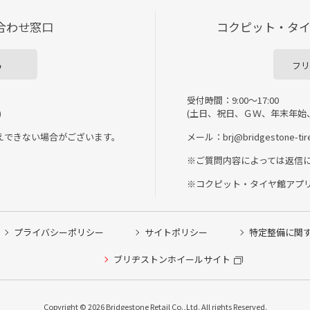
合わせ窓口
コクピット・タ
ら
フリ
受付時間：9:00～17:00
)
(土日、祝日、ＧＷ、年末年始
えできない場合がございます。
メール：brj@bridgestone-tire
※ご質問内容によっては返信
※コクピット・タイヤ館アプ
プライバシーポリシー
サイトポリシー
特定整備に関
ブリヂストンホイールサイト
Copyright © 2026 Bridgestone Retail Co.,Ltd. All rights Reserved.