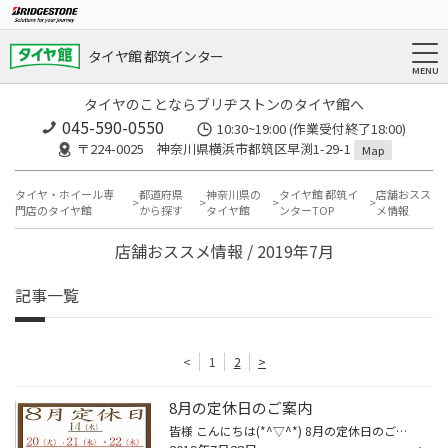
タイヤ館 都筑インター
タイヤのことならブリヂストンのタイヤ館へ
045-590-0550
10:30~19:00 (作業受付終了18:00)
〒224-0025 神奈川県横浜市都筑区早渕1-29-1
Map
タイヤ・ホイール専
都道府県
神奈川県の
タイヤ館 都筑イ
店舗おスス
門店のタイヤ館
から探す
タイヤ館
ンターTOP
メ情報
店舗おススメ情報 / 2019年7月
記事一覧
<
1
2
>
8月の定休日のご案内
皆様 こんにちは(*^▽^*) 8月の定休日のご案内を致します。 上記の通りとなります。 20（火）・21（水）・22（木）と3連休がございます。 ご不便お掛け致しますが、何卒ご理解の程よろしくお願い致します。 １０時から１８時３０分まで営業致しております。 作業受付終了は１８時までとなりますので...