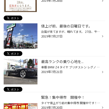
2019年7月28日
値上げ前、最後の日曜日です。
台風が来てますが、晴れてます。 27日、午前は都筑は晴れております。 でも、そろそろ台風の猛威が近ずいてきてる... 明日の28日は、集中得市最後の日曜日となります。 お越しになりる際はお気をつけてお越しください。 アクセス 神奈川県横浜市都筑区早渕1-29-1 タイヤ館都筑インター店 TEL 045-59...
2019年7月27日
最高ランクの乗り心地を...
車種 BMW Z4 タイヤ ブリヂストン レグノ GR-XⅡ F225/40R18 R255/35R18 こんにちは！ タイヤ館都筑インターです。 本日は、タイヤ交換とアライメントのご紹介です。 タイヤは、ブリヂストンのレグノ GR-XⅡです。 ブリヂストンのタイヤの中では最上級のタイヤとなります。 お車のランクが一段階上が...
2019年7月21日
緊急！集中得市 開催中！
タイヤ値上がり前の集中得市 開催中です！ タイヤ交換をご検討のお客様は、是非一度、当店にお越しください。 お見積りだけでも、大歓迎です。 夏のお出かけも、安心してお車をお使いいただけます様、 無料の安全点検も実施中。 お車の事でご不明な点は、お気軽にスタッフまでお申しつけ下さい。 皆...
2019年7月20日