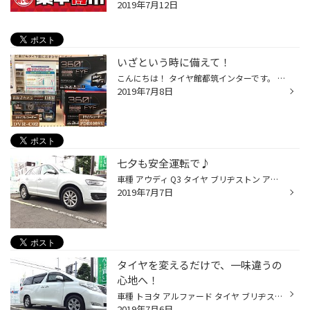
2019年7月12日
いざという時に備えて！
こんにちは！ タイヤ館都筑インターです。 最近はあまり、ニュースでは報じられなくなりましたが、まだまだ煽り運転等の、 危険運手の話題は後を絶ちません。 そんな時に、皆さんを守ってくれるアイテムとして、ドライブレコーダーがございます。 タイヤ館でも、ドライブレコーダーのお取り扱いがご...
2019年7月8日
七夕も安全運転で♪
車種 アウディ Q3 タイヤ ブリヂストン アレンザ001 235/55R17 こんにちは！ タイヤ館都筑インターです。 本日のご紹介は、アウディ Q3のタイヤ交換です。 タイヤは、SUVタイヤの中でも、スポーツ性に特化したタイプのアレンザです。 SUVのお車でもスポーツ性能を持たせたいお客様に好評です！ 是非...
2019年7月7日
タイヤを変えるだけで、一味違うの
心地へ！
車種 トヨタ アルファード タイヤ ブリヂストン レグノ GRVⅡ 215/65R16 こんにちは！ タイヤ館都筑インターです。 本日はアルファードのタイヤ交換のご紹介です。 タイヤは、レグノのGRVⅡです。 乗り心地や静粛性に特化したタイプで、車内でのお車の印象が一気に変わると思います。 また、リピート...
2019年7月6日