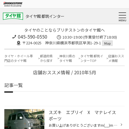
タイヤ館 都筑インター
タイヤのことならブリヂストンのタイヤ館へ
045-590-0550
10:30~19:00 (作業受付終了18:00)
〒224-0025 神奈川県横浜市都筑区早渕1-29-1
Map
タイヤ・ホイール専
都道府県
神奈川県の
タイヤ館 都筑イ
店舗おスス
門店のタイヤ館
から探す
タイヤ館
ンターTOP
メ情報
店舗おススメ情報 / 2010年5月
記事一覧
スズキ エブリイ X マナレイス
ポーツ
お買い上げありがとうございますm(__)m DATA ホイール：ﾏﾅﾚｲｽﾎﾟｰﾂ ﾕｰﾛｽﾋﾟｰﾄﾞ CXﾍﾞｰﾀ サイズ：13X40 BP タイヤ：ﾌﾞﾘﾁﾞｽﾄﾝ ｽﾆｰｶｰⅡ サイズ：165/65R13 ドレスアップカーに大変身☆★ まだまだ流行りのブラックポリッシュをチョイス(^^♪ ホイールに黒が入ると高級感がグーっと上がりますね(*^^)v カッ...