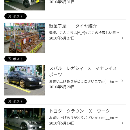
2010年5月31日
駄菓子屋 タイヤ館☆
皆様、こんにちは(^_^)v ここの所寂しい雰囲気になっていた、当店の駄菓子屋さん・・・ また賑やかになりましたっっ☆ 週末は、お子様もご一緒にタイヤ館へどうぞ(^O^)／ チョコバット・・・ 店長のオススメです★
2010年5月27日
スバル レガシィ X マナレイス
ポーツ
お買い上げありがとうございますm(__)m DATA ホイール：マナレイスポーツ ユーロエディション スタイル７ サイズ：18X75 ゴールド タイヤ：ワイドオーバル サイズ：225/40R18 XL レガシィにはゴールド☆★やはり合いますね(^^♪ ボディカラーとのメリハリがあり、ホイールが目立ちカッコイイです！！...
2010年5月20日
トヨタ クラウン Ｘ ワーク
お買い上げありがとうございますm(__)m DATA ホイール：ワークシュバート ＳＣ２ サイズ：19X8.0 BP ｾﾝﾀｰｷｬｯﾌﾟ ﾌﾞﾙｰ タイヤ：REGNO GR-9000 サイズ：245/35R19 シルバーボディには、ブラックポリッシュが一番似合う 気がします(^^ゞ 僕だけでしょうか…いや絶対カッコイイと思います(^^♪ センター...
2010年5月14日