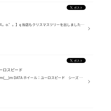
ヽ(★*´∀｀*【。゜.o。クリスマス。o.゜。】q 当店もクリスマスツリーを出しました♪ この時期は街の色々な所がイルミネーションで キラキラしててー何だかウキウキしますよね☆ 宮が瀬ダムは超ーーーキレイでしたよ・:*:・(●´Д｀●)・:*:・ 都内も色々あるみたいなので、素敵なスポットを 知ってるお客...
ーロスピード
お買い上げありがとうございますm(__)m DATA ホイール：ユーロスピード シーズ サイズ：15X60 シルバー タイヤ：デイトン ＤＴ３0 サイズ：195/50R15 純正１４インチより１インチアップ☆ １インチ上げるだけで、見た目はもちろん 運動性能もグーンと上がります(^_-)-☆ タイヤ交換の際はぜひ、皆様...