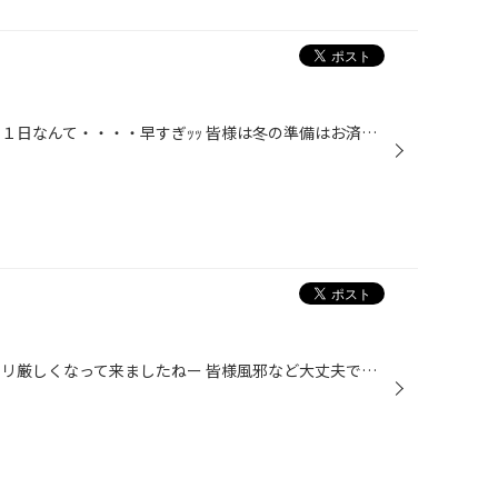
こんにちはー ２０１１年迄あと１１日なんて・・・・早すぎｯｯ 皆様は冬の準備はお済みでしょうか？？ 当店のｽﾀｯﾄﾞﾚｽﾀｲﾔ・・・在庫がカナリ少なくなってきました。。。 お正月帰省される方やースキースノボーに 行かれるご予定のある方!!!! 冬の準備はお早目に☆★☆ 皆様のご来店お待ちしています(^^♪
こんにちゎ～ ここの所寒さがカナリ厳しくなって来ましたねー 皆様風邪など大丈夫ですか？？インフルもﾉﾛｳｨﾙｽも 流行ってきている様です。。。外から帰ったら 手洗いうがいを忘れずにーしっかり予防しましょっ(ﾟ＊ﾟ)ﾉ ﾊｲｯ さて、今年も残す所１ヶ月を切りましたー早いﾃﾞｽﾈ 当店も段々と混雑する様...