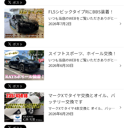
FL5シビックタイプRにBBS装着！
いつも当店のWEBをご覧いただきありがとうございます！ 本日はシビックタイプRにBBS製アルミホイールを装着させていただきました(^^)/ 今回装着したのはBBS製アルミホイール『RE-V7』になります！ BBSが誇る伝統のクロススポークホイール、走りもデザインも最上級グレードになります(^^♪ 純正19イン...
2026年7月2日
スイフトスポーツ、ホイール交換！
いつも当店のWEBをご覧いただきありがとうございます！ 本日はスイフトスポーツのアルミホイール装着事例をご紹介いたします(^^♪ 今回ご用命いただいたホイールは『RAYS グラムライツ』になります！！ 軽量スポーツカーのスイフトスポーツにぴったりなアルミホイール、レイズさんが誇るグラムライツ...
2026年6月30日
マークXでタイヤ交換とオイル、バ
ッテリー交換です
マークXでタイヤ4本交換と オイル、バッテリー交換です 装着タイヤはこちら レグノGR-XIII B Edition 235/45R18 オンラインストア限定モデルです バッテリーはこちら パナソニックカオスをチョイスしました レグノGR-XIII B Editionは サイドデザインが変更されていますので 特別感のあるタイヤとな...
2026年6月29日