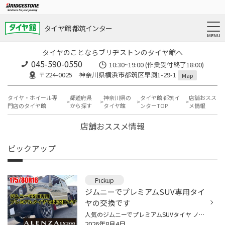
タイヤ館 都筑インター
タイヤのことならブリヂストンのタイヤ館へ
045-590-0550
10:30~19:00 (作業受付終了18:00)
〒224-0025 神奈川県横浜市都筑区早渕1-29-1
Map
タイヤ・ホイール専
都道府県
神奈川県の
タイヤ館 都筑イ
店舗おスス
門店のタイヤ館
から探す
タイヤ館
ンターTOP
メ情報
店舗おススメ情報
ピックアップ
Pickup
ジムニーでプレミアムSUV専用タイ
ヤの交換です
人気のジムニーでプレミアムSUVタイヤ ノーマルサイズで4本交換です 装着タイヤはこちら アレンザLX200 175/80R16 巷ではホワイトレタータイヤが人気がありますが あえてのブラック、そしてLX200は濃いめの ブラックが入ってます オンロードメインで使用されるとのことで 街乗り、高速の安定感を重...
2026年8月4日