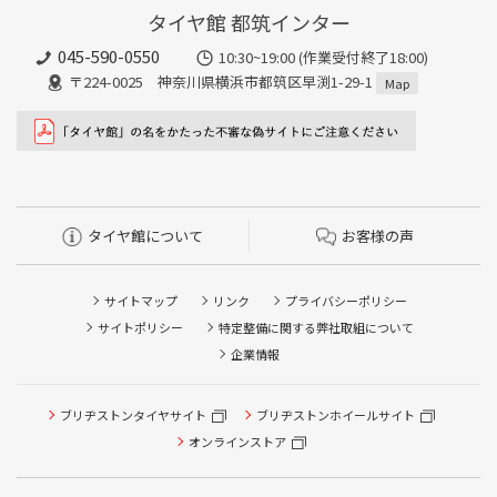
タイヤ館 都筑インター
045-590-0550
10:30~19:00 (作業受付終了18:00)
〒224-0025 神奈川県横浜市都筑区早渕1-29-1
Map
タイヤ館について
お客様の声
サイトマップ
リンク
プライバシーポリシー
サイトポリシー
特定整備に関する弊社取組について
企業情報
タイヤ点検・安全点検/タイヤ履き替え/オイル交換/その他
ブリヂストンタイヤサイト
ブリヂストンホイールサイト
ピット作業の予約
オンラインストア
クローク契約会員専用タイヤ履き替え※タイヤ履き替えを
希望のクローク契約会員の方はこちらを選択ください