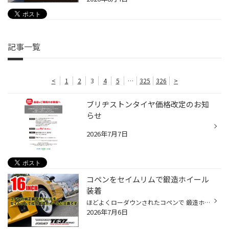
記事一覧
<
1
2
3
4
5
…
325
326
>
ブリヂストンタイヤ価格改定のお知
らせ
2026年7月7日
コペンをセイムリムで鍛造ホイール
装着
ほどよくローダウンされたコペンで 鍛造ホイールの交換です 装着ホイールはこちら RAYS ボルクレーシング TE37 SONIC タイムアタックエディション サイズは16x5.5 46 4-100 カラーはダッシュホワイト コペンの純正ホイールは某有名な 鍛造ホイールですが、よりスポーツ色の強い TE37シリーズをチョ...
2026年7月6日