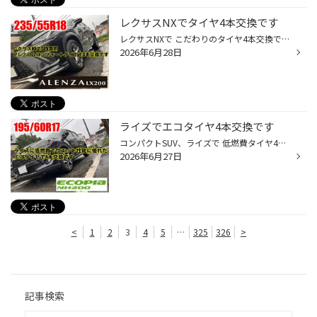
レクサスNXでタイヤ4本交換です
レクサスNXで こだわりのタイヤ4本交換です 装着タイヤはこちら アレンザLX200 235/55R18 静粛性か走行性能かでお悩みになりましたが アレンザLX200を選択しました 静粛性、走行安定性に加えてウエット性能を 向上させたのでより安心感がありますね ご来店ありがとうございました
2026年6月28日
ライズでエコタイヤ4本交換です
コンパクトSUV、ライズで 低燃費タイヤ4本交換です 装着タイヤはこちら エコピアNH200 195/60R17 エコピアは低燃費でウエット性能に優れた 純正装着タイヤとほぼ同等の性能になります これで雨の日でも 安心ドライブできますね ご来店ありがとうございました
2026年6月27日
<
1
2
3
4
5
…
325
326
>
記事検索