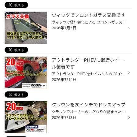
ヴィッツでフロントガラス交換です
ヴィッツで経年劣化による フロントガラスのひび割れでガラス高です 画像は割れたガラスを外した状態です こちらが外したガラスです マスキングテープが貼られているところが ひび割れた部分になります 新しいガラスの取付完了です 今回取り付けたのは純正ガラスではなく 社外のフロントガラスを装...
2026年7月5日
アウトランダーPHEVに鍛造ホイー
ル装着です
アウトランダーPHEVをセイムリムの 20インチでタイヤホイール交換です 装着ホイールはこちら RAYS ボルクレーシング TE37 SAGA S PLUS ブラックシャドウLTD. サイズは20x8.5 36 5-114 カラーはマットトランスルーセントブラック ブラックシャドウのリミテッドカラーです タイヤはアレンザLX200 255/...
2026年7月4日
クラウンを20インチでドレスアップ
クラウンでオーナーのこだわりが詰まった ホイールチョイスでドレスアップ 装着ホイールはこちら WORK エモーションT5R 2P フロント 19x8.0 35 5-114 リア 19x9.0 45 5-114 シンプルな5本スポークでリムありデザイン ディスクカラーはマッドカーボンでリムとの 明暗をはっきりさせるデザインです サ...
2026年7月3日