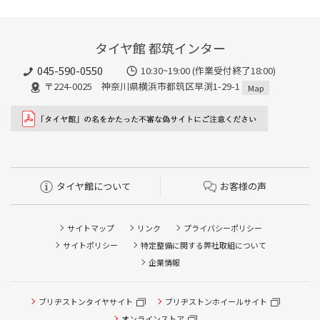
タイヤ館 都筑インター
045-590-0550
10:30~19:00 (作業受付終了18:00)
〒224-0025 神奈川県横浜市都筑区早渕1-29-1
Map
タイヤ館について
お客様の声
サイトマップ
リンク
プライバシーポリシー
サイトポリシー
特定整備に関する弊社取組について
企業情報
ブリヂストンタイヤサイト
ブリヂストンホイールサイト
タイヤ点検・安全点検/タイヤ履き替え/オイル交換/その他
ピット作業の予約
オンラインストア