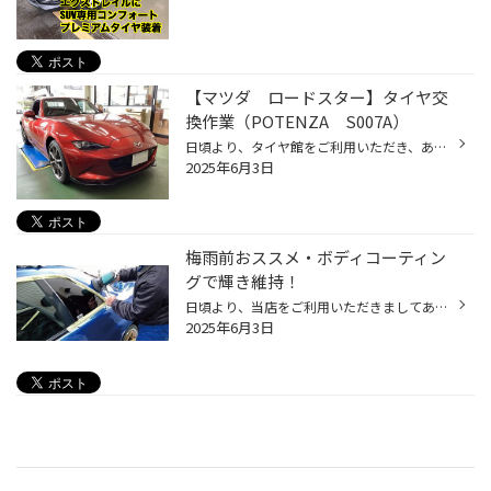
【マツダ ロードスター】タイヤ交
換作業（POTENZA S007A）
日頃より、タイヤ館をご利用いただき、ありがとうございます。 さて、当店と同じチェーン店の近隣タイヤ館店舗で作業いたしましたタイヤ交換作業をご紹介します。 （WEB掲載をご快諾いただきましたお客様！大変感謝しております。いつもご愛顧いただき誠にありがとうございます！！） おクルマ：マ...
2025年6月3日
梅雨前おススメ・ボディコーティン
グで輝き維持！
日頃より、当店をご利用いただきましてありがとうございます。 本日は、おクルマのボディコーティングについてのご紹介です。 ボディコーティングもコクピット・タイヤ館にお任せ！ 突然ですが、当店でおクルマのボディコーティングができることをご存じでしたか？ コクピット・タイヤ館では、タイ...
2025年6月3日