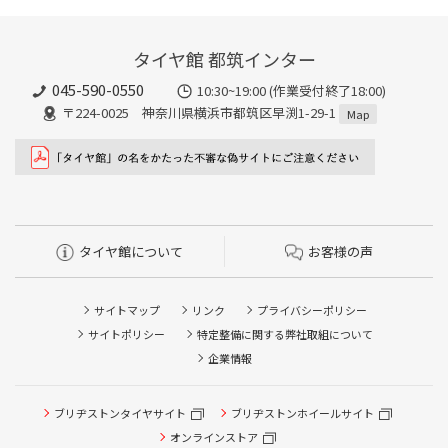
タイヤ館 都筑インター
045-590-0550
10:30~19:00 (作業受付終了18:00)
〒224-0025 神奈川県横浜市都筑区早渕1-29-1
Map
タイヤ館について
お客様の声
サイトマップ
リンク
プライバシーポリシー
サイトポリシー
特定整備に関する弊社取組について
企業情報
タイヤ点検・安全点検/タイヤ履き替え/オイル交換/その他
ブリヂストンタイヤサイト
ブリヂストンホイールサイト
ピット作業の予約
オンラインストア