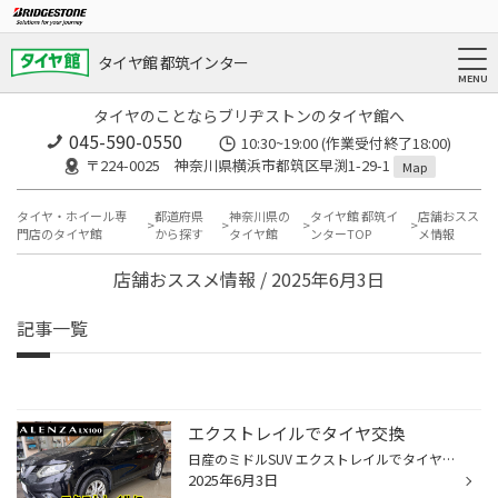
タイヤ館 都筑インター
タイヤのことならブリヂストンのタイヤ館へ
045-590-0550
10:30~19:00 (作業受付終了18:00)
〒224-0025 神奈川県横浜市都筑区早渕1-29-1
Map
タイヤ・ホイール専
都道府県
神奈川県の
タイヤ館 都筑イ
店舗おスス
門店のタイヤ館
から探す
タイヤ館
ンターTOP
メ情報
店舗おススメ情報 / 2025年6月3日
記事一覧
エクストレイルでタイヤ交換
日産のミドルSUV エクストレイルでタイヤ4本交換です 装着タイヤはこちら プレミアムSUV専用コンフォートタイヤ アレンザLX100 225/65R17 LX100は乗り心地、静粛性を重視した SUV専用タイヤです サイドウォールも強化されているので 走行安定性にも優れています これで安心して走行できますね ご来...
2025年6月3日