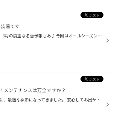
ヤ装着です
ヴォクシーでタイヤ交換です 2月、3月の度重なる雪予報もあり 今回はオールシーズンタイヤをチョイス チョイスしたタイヤはこちら ブリヂストンのオールシーズンタイヤ マルチウェザー2 205/60R16 ブリヂストンのオールシーズンタイヤは 国内販売されて2代目に進化しております 凍結路面はNGですが ...
！メンテナンスは万全ですか？
ドライブやおクルマでのお出かけに、最適な季節になってきました。 安心してお出かけいただくために、事前に、 タイヤやおクルマをしっかりメンテナンスすることが重要です。 ゴールデンウイークも近づいて参りましたので、 今のうちに、タイヤやおクルマの点検やメンテナンスをおススメいたします...