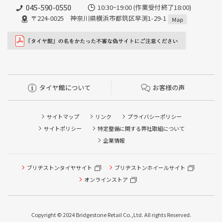
045-590-0550
10:30~19:00 (作業受付終了18:00)
〒224-0025 神奈川県横浜市都筑区早渕1-29-1
Map
タイヤ館について
お客様の声
サイトマップ
リンク
プライバシーポリシー
サイトポリシー
特定整備に関する弊社取組について
企業情報
ブリヂストンタイヤサイト
ブリヂストンホイールサイト
タイヤ点検・安全点検/タイヤ履き替え/オイル交換/その他
ピット作業の予約
オンラインストア
クローク契約会員専用タイヤ履き替え※タイヤ履き替えを
希望のクローク契約会員の方はこちらを選択ください
Copyright © 2024 Bridgestone Retail Co.,Ltd. All rights Reserved.
本日のタイヤ履き替え順番待ち予約 ※クローク契約会員の