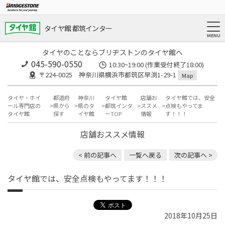
タイヤ館 都筑インター
タイヤのことならブリヂストンのタイヤ館へ
045-590-0550
10:30~19:00 (作業受付終了18:00)
〒224-0025 神奈川県横浜市都筑区早渕1-29-1
Map
タイヤ・ホイ
都道府
神奈川
タイヤ館
店舗お
タイヤ館では、安全
ール専門店の
県から
県のタ
都筑インタ
ススメ
点検もやってま
タイヤ館
探す
イヤ館
ーTOP
情報
す！！！
店舗おススメ情報
< 前の記事へ
一覧へ戻る
次の記事へ >
タイヤ館では、安全点検もやってます！！！
2018年10月25日