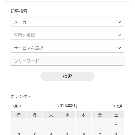
記事検索
カレンダー
2026年8月
7月 <
> 9月
日
月
火
水
木
金
土
1
2
3
4
5
6
7
8