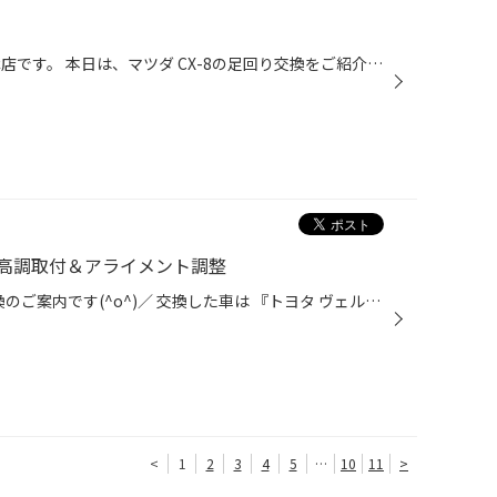
皆さん、こんにちは タイヤ館高津店です。 本日は、マツダ CX-8の足回り交換をご紹介します。 交換前の車高はこんな感じです。 取り付けるのは、テイン FLEXZです。 取り付け後はこんな感じです。 取り付け後は、アライメント調整して終了になります。
高調取付＆アライメント調整
皆さんこんにちは(^-^) 足回り交換のご案内です(^o^)／ 交換した車は 『トヨタ ヴェルファイア』です！ 今回交換した足回りは 『CUSCO STREET ZERO A』です(^o^)／ ストリートゼロAは全長式の車高調KITとなります。 取付ける前の全体の車高 フロント リア 前後ともフェンダーとの隙間が５ｃｍほど...
<
1
2
3
4
5
…
10
11
>