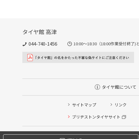
タイヤ館 高津
044-740-1456
10:00～18:30（18:00作業受付終
タイヤ館について
サイトマップ
リンク
タイヤ点検・安全点検/タイヤ履き替え/オイル交換/その
ブリヂストンタイヤサイト
クローク契約会員専用タイヤ履き替え※タイヤ履き替えを
本日のタイヤ履き替え順番待ち予約 ※クローク契約会員