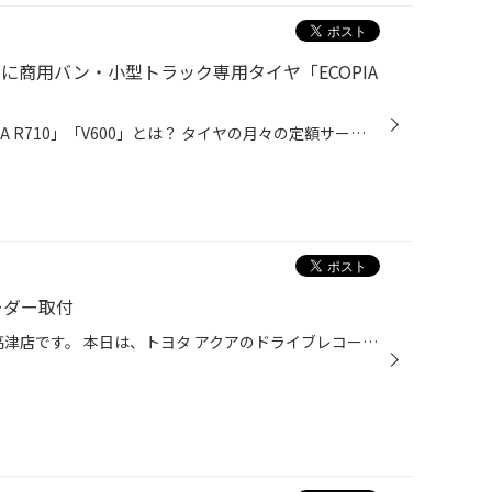
」に商用バン・小型トラック専用タイヤ「ECOPIA
この記事の目次 新登場の「ECOPIA R710」「V600」とは？ タイヤの月々の定額サービス「mobox」のご紹介 タイヤの月々の定額サービス「mobox」をご存じですか？ ブリヂストンのmoboxはタイヤだけでなく、お車のメンテナンスも定額で利用できるサービスです。 そんな「mobox」に商用バン・小型トラッ...
ーダー取付
皆さん、こんにちは！ タイヤ館 高津店です。 本日は、トヨタ アクアのドライブレコーダー取付をご紹介します。 取り付けるのは、セルスター ドライブレコーダーCS-23FHです。 CS-23FH | ドライブレコーダー | セルスター工業株式会社 今回は、前方録画の1カメラを取り付けます。 操作簡単、性能バ...