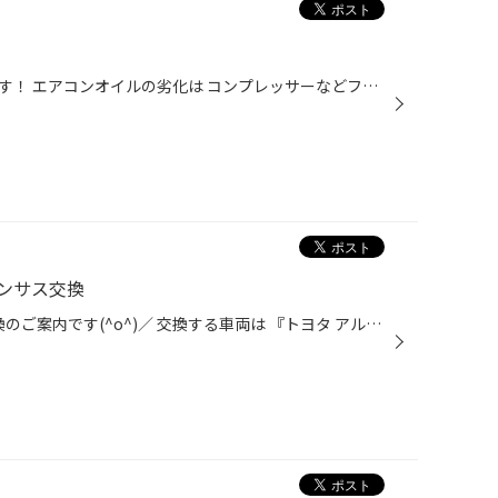
エアコンオイル添加剤のご紹介です！ エアコンオイルの劣化は コンプレッサーなどフリクション(摩擦抵抗)の向上などを引き起こしてしまい 『エアコンの冷えが悪くなる』・『エアコンの負荷が増える』原因になります。 そこで エアコンオイル添加剤を注入することで、オイルの潤滑性能の復活により ...
ンサス交換
皆さんこんにちは(^-^) 足回り交換のご案内です(^o^)／ 交換する車両は 『トヨタ アルファード』です！ 今回交換する足回りは 『RSR Ti2000 DOWN』を装着します！(ダウンサス) 早速交換していきます(-ω-)/ 先ずはフロント側から交換して行きます！ 交換前 交換後 Ti2000と純正 バネの巻き数は変わり...