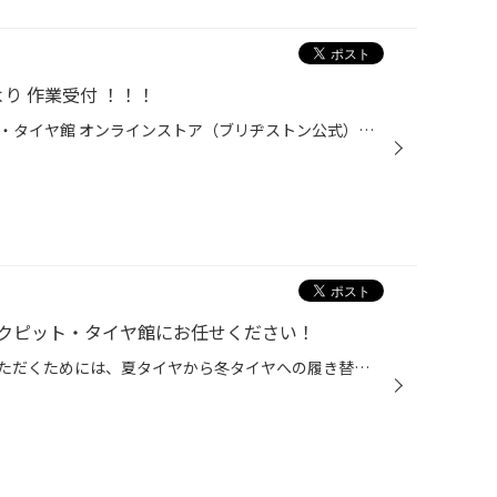
り 作業受付 ！！！
タイヤ交換・通販の【コクピット・タイヤ館 オンラインストア（ブリヂストン公式）】​ 上記からWEBにて簡単に作業予約が出来ちゃいます‼ 今回は… 4輪 アライメント 調整 の依頼にて作業承りました。ご来店時にまずは症状のヒアリング。状態としては 「 真っ直ぐ走らない事を直してほしい 」 との案...
クピット・タイヤ館にお任せください！
冬・降雪シーズンに安全に走行いただくためには、夏タイヤから冬タイヤへの履き替えがとても重要ですが、 外したタイヤはどうすれば？とお困りのお客様がいらっしゃるのではないでしょうか？ 今回は「タイヤ保管」についてご紹介します。 「外したタイヤはどうすればいいの？」 夏タイヤから冬タイ...