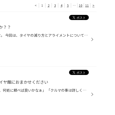
<
1
2
3
4
5
…
10
11
>
か？？
こんにちは！！ タイヤ館 高津です。 今回は、タイヤの減り方とアライメントについてご紹介です。 タイヤの偏った減り方は、取り付け角度が原因でなることがあります。 取り付け角度がズレているとタイヤが地面に接地するときフラットでは、 なくなってします。 そうすると、偏った減り方や性能が十...
イヤ館におまかせください
「タイヤの点検をしてほしいけど、何処に頼べば良いかなぁ」 「クルマの事は詳しくないし初めてのお店は不安・・・」など お悩みのお客様はぜひ、当店にご相談ください。 皆様、お車の空気圧の点検はどれ位の期間で充填してますか？？ 実は空気圧点検は１ヶ月に１回が良いとされているんです 窒素ガ...