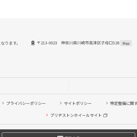
〒213-0023 神奈川県川崎市高津区子母口528
了)となります。
Map
プライバシーポリシー
サイトポリシー
特定整備に関
他ピット作業の予約
ブリヂストンホイールサイト
希望のクローク契約会員の方はこちらを選択ください
の方はご利用いただけません
Copyright © 2024 Bridgestone Retail Co.,Ltd. All rights Reserved.