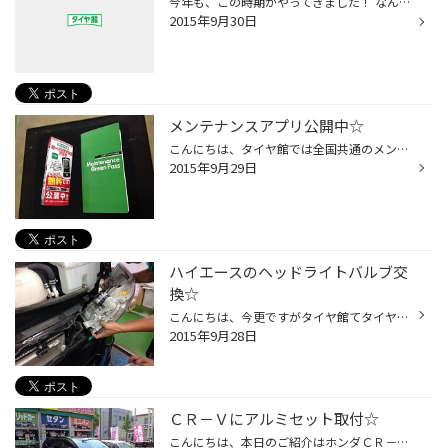
今年も、この時期がやってきました！ なんだかんだで、明日から10月です！ スタッドレスタイヤ予約購入と、美味しい秋の食材を求めた？ドライブシーズンです。 夏場〜シルバーウィークを頑張り抜いた愛車の点検に是非ご来店くださいね(^ ^)
2015年9月30日
メンテナンスアプリ公開中☆
こんにちは、タイヤ館では全国共通のメンテナンスグリーンパスという手帳を 愛車に1台お渡ししておりますが、車にいつも入れっぱなしで見たことない！ 次はいつ頃点検だっけ？？ みたいな方にピッタリ(^_^)v お手持ちのスマートフォンにアプリとして、 愛車の点検時期や交換〜整備記録が入れられる...
2015年9月29日
ハイエースのヘッドライトバルブ交
換☆
こんにちは、今更ですがタイヤ館てタイヤだけなの？タイヤ以外もやってますか？など質問がありますが、クルマの事はタイヤ以外もやってますよ！ 今日はご常連さまのライト交換です。 クルマってタイヤ以外にもよく交換する消耗品ありますよね？ 高津店でもタイヤの次にオイル・バッテリーの次に多い...
2015年9月28日
ＣＲ－Ｖにアルミセット取付☆
こんにちは、本日のご紹介はホンダＣＲ－Ｖです こちらのお客様もタイヤ交換ついでにホイールもお買い上げいただきました。 装着データー タイヤ ：デューラーＨ／Ｌ850 225/65R17 ホイール：ECOFORME CRS10 17X70 アライメント実施 ホイールも純正より軽くピカピカでバッチリですね！ お買い上...