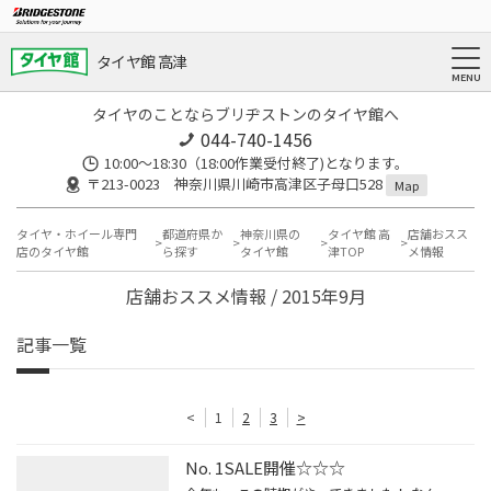
タイヤ館 高津
タイヤのことならブリヂストンのタイヤ館へ
044-740-1456
10:00～18:30（18:00作業受付終了)となります。
〒213-0023 神奈川県川崎市高津区子母口528
Map
タイヤ・ホイール専門
都道府県か
神奈川県の
タイヤ館 高
店舗おスス
店のタイヤ館
ら探す
タイヤ館
津TOP
メ情報
店舗おススメ情報 / 2015年9月
記事一覧
<
1
2
3
>
No. 1SALE開催☆☆☆