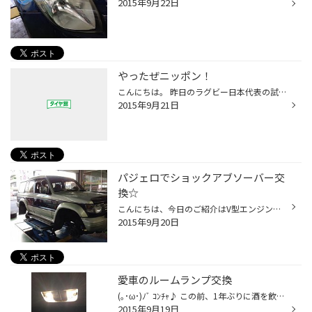
2015年9月22日
やったぜニッポン！
こんにちは。 昨日のラグビー日本代表の試合見ました？ 世界ランク3位の南アフリカ相手に劇的逆転勝利、しびれましたね～！！！ ワールドカップの勝利は２４年ぶりだったみたいですね。 試合後の選手が泣いている姿をテレビで見て、僕も泣いてしまいました！笑 日頃の練習と準備が勝利に繋がりまし...
2015年9月21日
パジェロでショックアブソーバー交
換☆
こんにちは、今日のご紹介はV型エンジンがいい音の、お得意様のパジェロです。 ダンパーのへたりで船のように揺れていた車体を落ち着かせるために、リフレッシュでの交換作業です！ 装着データ ランチョRS9000 アライメント調整 バシッと入れ換えて御満足頂けました(^_^)v いつもお買い上げありがと...
2015年9月20日
愛車のルームランプ交換
(｡･ω･)ﾉﾞ ｺﾝﾁｬ♪ この前、1年ぶりに酒を飲んだ櫻庭です。 先日、我が愛車フィットちゃんのルームランプを交換しましたヾ(●⌒∇⌒●)ﾉ 今までは黄色く光っていて車内が暗かったのですが、 LEDに変えてからまぶし過ぎるくらい明るくなりました！！ カバーをはずして電球を取って、はめ込むだけの簡単な作業...
2015年9月19日