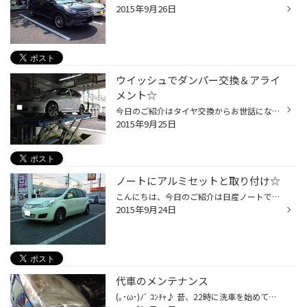
2015年9月26日
ウイッシュでダンパー交換＆アライ
メント☆
今日のご紹介はタイヤ交換からお世話になっていますウイッシュです。 タイヤ交換時にリヤダンパーのオイル漏れが発覚！⇒交換となりました！ （櫻庭スタッフが持っているのはオイル漏れしている純正ダンパーです） 装着データー ダンパー：KYB NEW SR スペシャル アライメント実施 純正ショックアブ...
2015年9月25日
ノートにアルミセットと取り付け☆
こんにちは、今日のご紹介は日産ノートです。 タイヤ交換のついでにホイールも格好良くしていただきました。 装着データー タイヤ ：エコピアＰＺ－ＸＣ 175/60Ｒ15 ホイール：シュナイダー グランｘ 15Ｘ55 ホイールアライメント実施 １インチＵＰでもホイールは軽めで軽快さはそのまま☆ お買...
2015年9月24日
代車のメンテナンス
(｡･ω･)ﾉﾞ ｺﾝﾁｬ♪ 昔、22時に洗車を始めて気づいたら朝の6時半になっていたことのある櫻庭です。 本日はお客様に貸し出しする代車のヴィッツを洗車いたしました！！ヽ( ´￢`)ノ スタンドでバイトをしていた時に洗車を担当しており、一応コーティングの資格持ってますｗｗ ボディーを洗い、内窓を拭い...