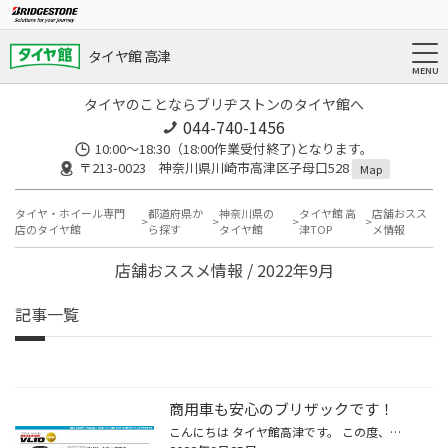
タイヤ館 高津
タイヤのことならブリヂストンのタイヤ館へ
044-740-1456
10:00～18:30（18:00作業受付終了)となります。
〒213-0023 神奈川県川崎市高津区子母口528
Map
タイヤ・ホイール専門
都道府県か
神奈川県の
タイヤ館 高
店舗おスス
店のタイヤ館
ら探す
タイヤ館
津TOP
メ情報
店舗おススメ情報 / 2022年9月
記事一覧
商用車も安心のブリザックです！
こんにちは タイヤ館高津です。 この度、ハイエースやキャラバンのスタッドレスタイヤが新しくなりました！ VL10です！ ブリザックホームページ 今回のラインナップは、 ハイエースやキャラバンの195/80R15 107N エブリイやハイゼットの145/80R12 80N の、2ラインナップになります。 今回の進化のポ...