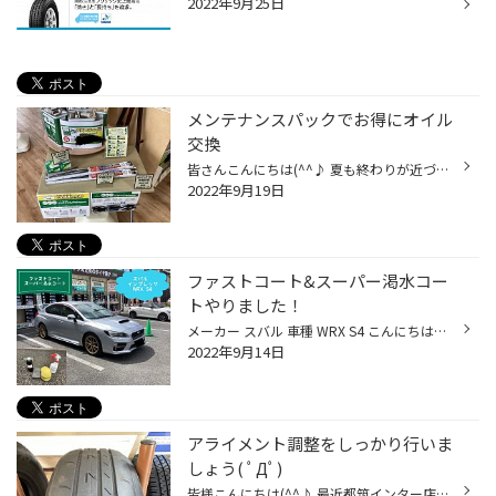
2022年9月25日
メンテナンスパックでお得にオイル
交換
皆さんこんにちは(^^♪ 夏も終わりが近づいていますね(笑) 台風が接近ということで皆さん外出には気を付けてくださいね( ;∀;) さて、皆さんお車のメンテナンスはこまめに行っていますか？ タイヤ館ではアプリ加入でお得にメンテナンスが行えます！ 詳細はお電話、ご来店どちらでもだいじょうぶですよ...
2022年9月19日
ファストコート&スーパー渇水コー
トやりました！
メーカー スバル 車種 WRX S4 こんにちは！ タイヤ館高津店です！ 今回は、WRXの洗車をご紹介します！ タイヤ館では、新しくファストコートと スーパー渇水コートが追加されました！ ファストコート ファストコートとは、 研磨剤で塗装を削るのではなく、 キズに埋まる樹脂を使用してキズを消します...
2022年9月14日
アライメント調整をしっかり行いま
しょう( ﾟДﾟ)
皆様こんにちは(^^♪ 最近都筑インター店から異動してまいりました服部です。 突然ですが（笑）皆様のタイヤこんな状態になっていませんか？ 一見普通に見えるかもしれませんが右の溝の減り方が左と比べてかなりツルツルなのが分かりますね( ﾉД`) そんな時に必要なアライメント調整です。 ざっくりい...