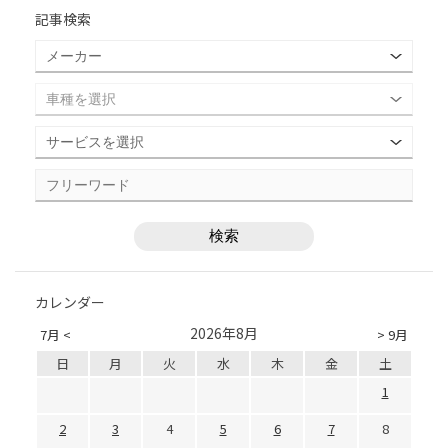
記事検索
カレンダー
2026年8月
7月 <
> 9月
日
月
火
水
木
金
土
1
2
3
4
5
6
7
8