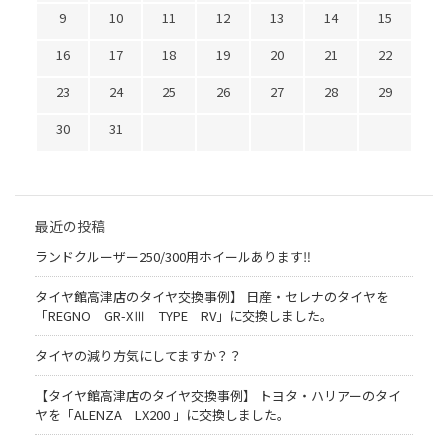
9
10
11
12
13
14
15
16
17
18
19
20
21
22
23
24
25
26
27
28
29
30
31
最近の投稿
ランドクルーザー250/300用ホイールあります‼
タイヤ館高津店のタイヤ交換事例】 日産・セレナのタイヤを
「REGNO GR-XⅢ TYPE RV」に交換しました。
タイヤの減り方気にしてますか？？
【タイヤ館高津店のタイヤ交換事例】 トヨタ・ハリアーのタイ
ヤを「ALENZA LX200 」に交換しました。