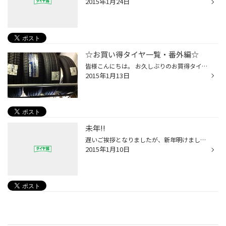
2015年1月24日
☆お買い得タイヤ一覧・番外編☆
皆様こんにちは。 お久しぶりのお買得タイヤ情報です。 とはいっても、今回はかなり難しい一覧なのですが^^; 195/65R14 エコピアPRV 1本 215/65R16 エコピアPRV 1本 215/70R16 デューラーH/L683 1本 225/55R17 トランザER300 1本 お分かりでしょうか。 そう、全て1本のみなのです...
2015年1月13日
未年!!
遅いご挨拶となりましたが、新年明けましておめでとうございます。 2014年も多くのご利用、ありがとうございました。 2015年、より多くのご来店頂ける様頑張って参りますので よろしくお願い致しますm(_ _)m 現在もまだウェイティングコーナーのパソコンが ネットに繋がらない状態となってしまって...
2015年1月10日