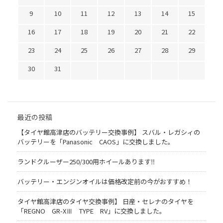
9
10
11
12
13
14
15
16
17
18
19
20
21
22
23
24
25
26
27
28
29
30
31
最近の投稿
【タイヤ館高津店のバッテリー交換事例】 スバル・レガシィの
バッテリーを「Panasonic CAOS」に交換しました。
ランドクルーザー250/300用ホイールあります‼
バッテリー・エンジンオイルは価格改定前の今がおすすめ！
タイヤ館高津店のタイヤ交換事例】 日産・セレナのタイヤを
「REGNO GR-XⅢ TYPE RV」に交換しました。