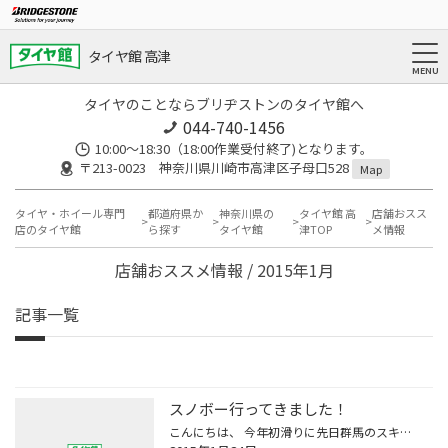
タイヤ館 高津
タイヤのことならブリヂストンのタイヤ館へ
044-740-1456
10:00～18:30（18:00作業受付終了)となります。
〒213-0023 神奈川県川崎市高津区子母口528
Map
タイヤ・ホイール専門
都道府県か
神奈川県の
タイヤ館 高
店舗おスス
店のタイヤ館
ら探す
タイヤ館
津TOP
メ情報
店舗おススメ情報 / 2015年1月
記事一覧
スノボー行ってきました！
こんにちは、 今年初滑りに先日群馬のスキー場に行ってきました・・・。 しかし今年は各地恵まれすぎぐらい雪降ってますね！ 雪道の足元はやっぱり安心とダントツ性能のブリザックで安全運転しましょう☆