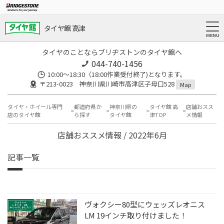
タイヤ館 高津
タイヤのことならブリヂストンのタイヤ館へ
044-740-1456
10:00～18:30（18:00作業受付終了)となります。
〒213-0023 神奈川県川崎市高津区子母口528
Map
タイヤ・ホイール専門
都道府県か
神奈川県の
タイヤ館 高
店舗おスス
店のタイヤ館
ら探す
タイヤ館
津TOP
メ情報
店舗おススメ情報 / 2022年6月
記事一覧
ヴォクシー80型にウェッズレオニス
LM 19インチ取り付けました！