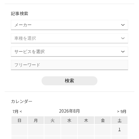
記事検索
カレンダー
2026年8月
7月 <
> 9月
日
月
火
水
木
金
土
1