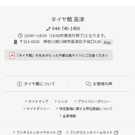
タイヤ館 高津
044-740-1456
10:00～18:30（18:00作業受付終了)となります。
〒213-0023 神奈川県川崎市高津区子母口528
Map
タイヤ館について
お客様の声
サイトマップ
リンク
プライバシーポリシー
サイトポリシー
特定整備に関する弊社取組について
企業情報
ブリヂストンタイヤサイト
ブリヂストンホイールサイト
タイヤ点検・安全点検/タイヤ履き替え/オイル交換/その他