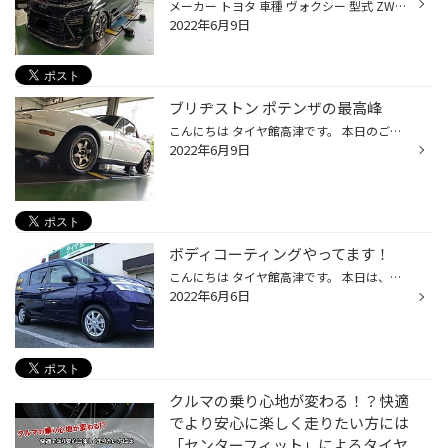
メーカー トヨタ 車種 ヴォクシー 型式 ZWR80W こんにちは！タイヤ館高津です！ 今回は、80型ヴォクシーにウェッズさんのレオニスLM 19インチを お取り付けしましたのでご紹介します！ 今回来店されましたお客様は、インチアップをご希望されてまして ホイールは、ウェッズさんのレオニスが欲しいと...
2022年6月9日
ブリヂストン ポテンザの最高峰
こんにちは タイヤ館高津です。 本日のご紹介は、ロードスターのタイヤ交換です。 タイヤは、ポテンザの最高峰、RE-71RSです。 一般の道路から、サーキットまで使えるハイグリップタイヤです。 ご利用のお客様は、前回もこちらのタイヤをご使用いただいておりました。 今回もお選びいただきありがと...
2022年6月9日
ボディコーティングやってます！
こんにちは タイヤ館高津です。 本日は、ボディコーティングのご案内です。 今回はスズキのランディのボディコーティング施工となります。 こちらの画像は、洗車のみの画像です。 ボディ表面に、水垢があります。 雨しずくが固まった後になり、艶感をなくします。 ある程度の磨きを終えた画像です。...
2022年6月6日
クルマの乗り心地が変わる！？快適
でより安心に楽しく走りたい方には
「センターフィット」によるタイヤ