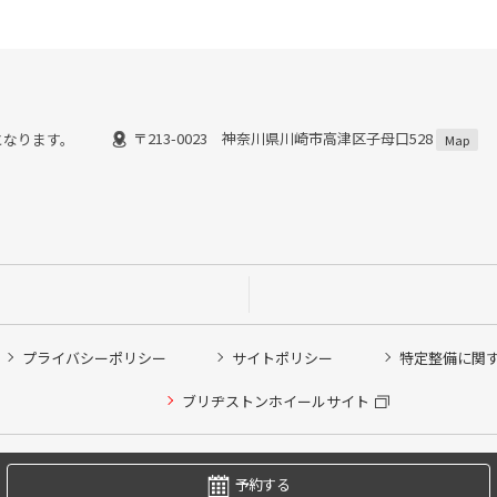
〒213-0023 神奈川県川崎市高津区子母口528
了)となります。
Map
プライバシーポリシー
サイトポリシー
特定整備に関
他ピット作業の予約
ブリヂストンホイールサイト
希望のクローク契約会員の方はこちらを選択ください
の方はご利用いただけません
Copyright © 2024 Bridgestone Retail Co.,Ltd. All rights Reserved.
予約する