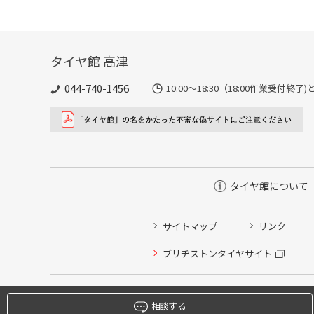
タイヤ館 高津
044-740-1456
10:00～18:30（18:00作業受付終
タイヤ館について
サイトマップ
リンク
タイヤ点検・安全点検/タイヤ履き替え/オイル交換/その
ブリヂストンタイヤサイト
クローク契約会員専用タイヤ履き替え※タイヤ履き替えを
本日のタイヤ履き替え順番待ち予約 ※クローク契約会員
相談する