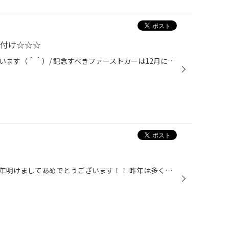
取付け☆☆☆
こんにちは、新年おめでとうございます（＾＾）/ 記念すべきファーストカーは12月に納めさせて頂いたレガシィです！ ブラックのボディに最新のプロドライブとポテンザRE-11で足元バッチリ☆です。 装着データ タイヤ：RE-11 215/45R18 ホイール：プロドライブ GC-012L 18×75 FB アライメント調...
皆様、遅い御挨拶となりますが新年明けましてあめでとうございます！！ 昨年は多くのご来店＆ご利用ありがとうございました。 本年もより多くの皆様のご来店をお待ちしております。 そして・・・ お久し振りの更新で申し訳ありません^^; 今年は昨年以上に色々と情報発信をしていきたいと思います(*^...