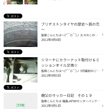
ブリヂストンタイヤの歴史～其の弐
～
皆様こんにちは～(*￣Ｏ￣)ノ 久々のこのコーナー、覚えてらっしゃいますでしょうか？ 「いつコーナーになったんだ！？」というツッコミはお控え下さい(笑) 前回、「ホロニック」というBSスタッドレス初代ブランドをご紹介しました。 (詳しくは2012年02月11日の日記をご覧下さい) 今回ご紹介するの...
2012年9月8日
☆マーチにカラーナット取付け＆ミ
ッションオイル交換☆
皆様こんにちは～(*￣Ｏ￣)ノ 9月最初のご紹介は、 カラーホイールナット取付けとミッションオイル交換です！ 装着車種:日産 マーチ(K12) 装着商品:クルーズ フォージドホイールナット M12×1.25 28mm ピンク ミッションオイル:ASH PSE 75W-90 GL6 K12マーチとしては珍しいマニュアル車！ ギヤオイ...
2012年9月5日
親父のサッカー日記 その１９
皆様こんにちは 福島JAPANセンターバック○山選手が 右足薬指負傷 親指みたいになっておりました ということで今日は見学 ちょっと守備が不安です(-.-) 今日は久々に行った試合結果です いつもお世話になっております強敵三菱さんです 今日はいろいろ大人の事情がありフットサルからの参戦です フッ...
2012年9月1日