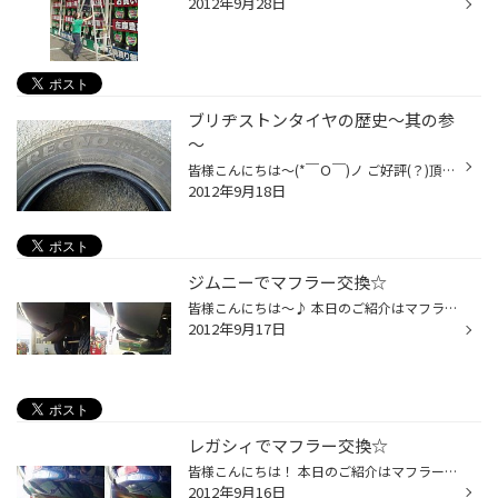
2012年9月28日
ブリヂストンタイヤの歴史～其の参
～
皆様こんにちは～(*￣Ｏ￣)ノ ご好評(？)頂いてるこのコーナー(笑) 今回のご紹介は・・・ 『GR-7000』 これまた懐かしいタイヤです！ GR-7000→GR-8000→GR-9000となり、今は「GR-XT」となったレグノシリーズ。 発売年は2000年。 ミレニアム問題など色々ありましたね～(笑) 「レグノを履くと他のタイ...
2012年9月18日
ジムニーでマフラー交換☆
皆様こんにちは～♪ 本日のご紹介はマフラー交換です♪ 装着車両:スズキ ジムニー(JB23W) 装着商品:フジツボ オーソライズK 純正マフラーは下向き出口でしたが、オーソライズKはしっかり後ろ向きに。 後ろから見たら一目で「おっ、マフラー交換してるな！」というのが分かります^^ 音量も大き過ぎず、...
2012年9月17日
レガシィでマフラー交換☆
皆様こんにちは！ 本日のご紹介はマフラー交換です！ 作業車両:スバル レガシィ(BM9) 装着商品:ジースプロジェクト グランブルTi どうですか！ このマフラーの迫力は！！ 純正マフラーよりも大幅に太くなり、 テール部はチタンにより青く鈍く光っております(｡≖ฺ‿ฺ≖ฺ)ﾆﾔﾘ 音も迫力が出ました！ つい...
2012年9月16日