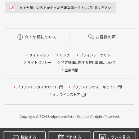
タイヤ館について
お客様の声
サイトマップ
リンク
プライバシーポリシー
サイトポリシー
特定整備に関する弊社取組について
企業情報
タイヤ点検・安全点検/タイヤ履き替え/オイル交換/その他
ブリヂストンタイヤサイト
ブリヂストンホイールサイト
ピット作業の予約
オンラインストア
クローク契約会員専用タイヤ履き替え※タイヤ履き替えを
希望のクローク契約会員の方はこちらを選択ください
Copyright © 2024 Bridgestone Retail Co.,Ltd. All rights Reserved.
本日のタイヤ履き替え順番待ち予約 ※クローク契約会員の
方はご利用いただけません
相談する
予約する
チラシを見る