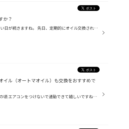
すか？
こんにちは。 ９月ですがまだ暖かい日が続きますね。 先日、定期的にオイル交換されているお客様から エアコンフィルターを見てほしいとの事だったので このカバーを外してみたところ いままで交換をされていなかったそうで フィルター内にかなり汚れが溜まっていました。 これだけ詰まっていると ...
オイル（オートマオイル）も交換をおすすめで
夕方から風が涼しく感じる今日この頃 エアコンをつけないで通勤できて嬉しいですね！ そんな事を思っていた、きうちです。 本日は、オートマオイル交換の紹介です。 トヨタ クラウンエステート 定期交換にて とても大事に乗られているのが、わかります☆ マツダ スクラム このお車ではお初の交換です...