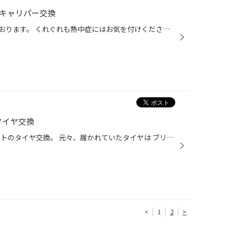
キキャリパー交換
台風が過ぎ去り、暑い日が続いております。 くれぐれも熱中症にはお気を付けください。 そんな中、本日は３0ヴェルファイアの作業紹介です。 先月、アライメントの作業をしたお客様 お引取りの際に、ブレーキキャリパーとか作業できるの？？ なんてお話から始まり、できますよっ！とお見積りさせて...
 タイヤ交換
こんにちは。 本日はこちらのノートのタイヤ交換。 元々、履かれていたタイヤは ブリヂストンの新車装着タイヤでした。 今回お取り付けしたタイヤは こちらのレグノ GR-XⅡ です。 静粛性・乗り心地がとても高いものになります。 取付も終了したので次はアライメント調整。 新品タイヤへ交換したので...
<
1
2
>