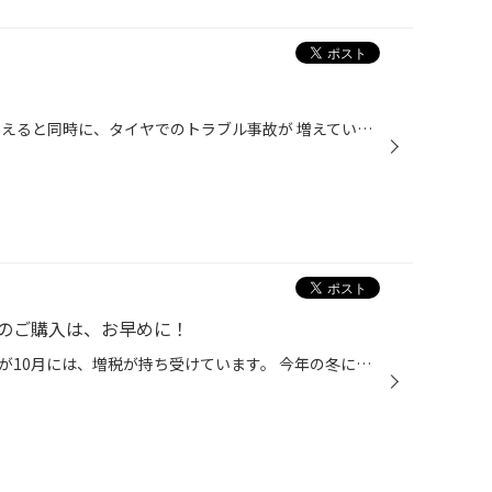
こんにちは♪ セルフスタンドが増えると同時に、タイヤでのトラブル事故が 増えているという内容のテレビ番組がながれていました(@_@。 確かにセルフスタンドで洗車やガソリンを入れても、 空気圧チェックをしている人は見かけないな～と感じます。 ですが、タイヤの空気圧は少しずつ減ります。 空気...
のご購入は、お早めに！
まだまだ、暑い日が続いていますが10月には、増税が持ち受けています。 今年の冬にスタッドレスタイヤを、購入したいと思っているのなら 今のうちです。10月以降同じ商品を、高く購入しなければいけません。 早めの購入で、スタッドレスタイヤも確保できます。 先ずは、当店にてご相談ください。 残...