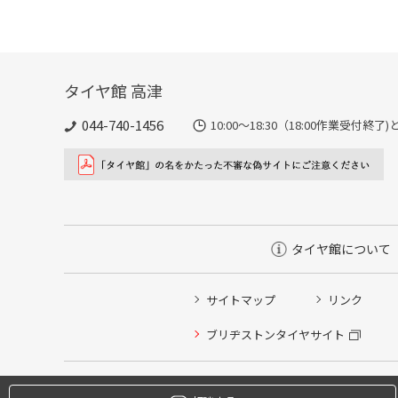
タイヤ館 高津
044-740-1456
10:00～18:30（18:00作業受付終
タイヤ館について
サイトマップ
リンク
タイヤ点検・安全点検/タイヤ履き替え/オイル交換/その
ブリヂストンタイヤサイト
クローク契約会員専用タイヤ履き替え※タイヤ履き替えを
本日のタイヤ履き替え順番待ち予約 ※クローク契約会員