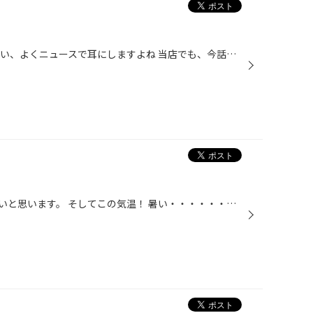
こんにちは♪ アクセルの踏み間違い、よくニュースで耳にしますよね 当店でも、今話題の商品 ペダルの見張り番 【急発進防止装置】の予約受付販売がはじまります＼(^_^)／ アクセルとブレーキの踏み間違いによる急発進を未然に防ぎ 暴走を抑制すセーフティアイテムです 詳しいことはスッタフまでお...
台風が過ぎて、片付けなどで忙しいと思います。 そしてこの気温！ 暑い・・・・・・・ 車も、お盆での渋滞・猛暑で、お疲れになっています。 特に、バッテリーはクーラーなどで、大きな負荷掛かっています。 古くなっていることはないですか？ なんか、青い粉みたいな物が付着していませんか？ 下の...