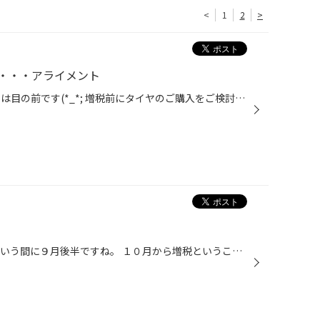
<
1
2
>
・・・アライメント
こんにちは♪ ９月も後半、１０月は目の前です(*_*; 増税前にタイヤのご購入をご検討中のお客様、購入時に アライメントもいかがですか？ タイヤの角度がズレていると、せっかく新しいタイヤを 購入しても偏摩耗を起こし、タイヤが短寿命になってしまいます( ；∀；) タイヤ館ではアライメントテスタ...
こんにちは。 夏が終わり、あっという間に９月後半ですね。 １０月から増税ということもあり、 タイヤ交換のお問い合わせをよく頂きます。 ディーラー様やスタンド様で タイヤのご指摘を受けた方でタイヤ交換お悩みの方、 冬タイヤの購入・交換で お悩みの方も増税前の方がお得です！ 川崎市高津区...