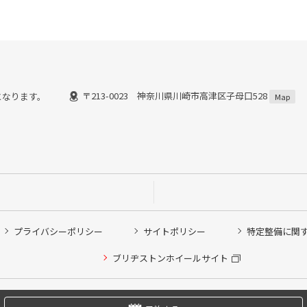
〒213-0023 神奈川県川崎市高津区子母口528
了)となります。
Map
プライバシーポリシー
サイトポリシー
特定整備に関
他ピット作業の予約
ブリヂストンホイールサイト
希望のクローク契約会員の方はこちらを選択ください
の方はご利用いただけません
Copyright © 2024 Bridgestone Retail Co.,Ltd. All rights Reserved.