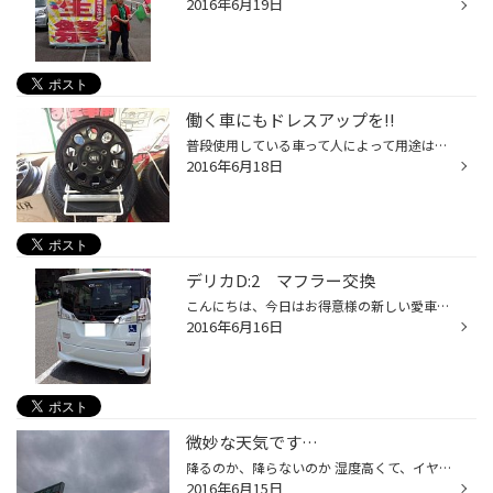
2016年6月19日
働く車にもドレスアップを!!
普段使用している車って人によって用途は違いますよね 例えば週末使ってたり、仕事で使ったり 自分は通勤で車を使ってますがアルミを一目惚れし財布にお金があったのでノリで買っちゃいましたww それは置いといて仕事で使う車って言えばエブリィやハイエースですよね そんなお車に合うアルミホイー...
2016年6月18日
デリカD:2 マフラー交換
こんにちは、今日はお得意様の新しい愛車のデリカD:2です。 今日は待ちに待ったマフラー交換です、やっぱり車のドレスアップの基本はアルミホイール・マフラー・足回り！ この3点を替える時は特に楽しいものですね( ^ω^ )！ 装着データ モンスタースポーツ TYPE Sp-Xマフラー 静かめですが、アイド...
2016年6月16日
微妙な天気です…
降るのか、降らないのか 湿度高くて、イヤな天気ですよね そう言えば、ワイパー変えました そんなにくたびれて無かったのですが、 １年使ってるので、そろそろかなぁと思いまして…。 ！！！？ ビックリしました 見えますよ〜っ！！ 前が！ 特に夜！ 皆さんも、「何か見づらいなぁ？」と 思ったら、...
2016年6月15日