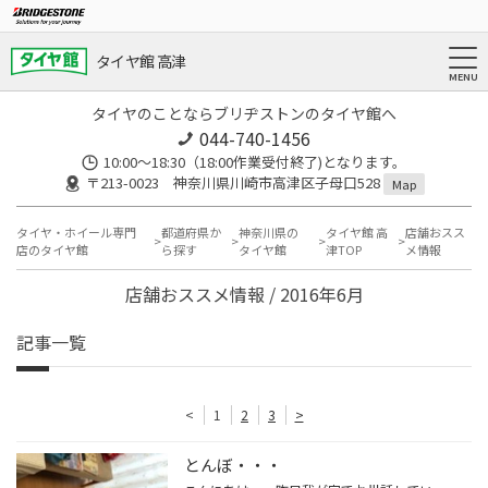
タイヤ館 高津
タイヤのことならブリヂストンのタイヤ館へ
044-740-1456
10:00～18:30（18:00作業受付終了)となります。
〒213-0023 神奈川県川崎市高津区子母口528
Map
タイヤ・ホイール専門
都道府県か
神奈川県の
タイヤ館 高
店舗おスス
店のタイヤ館
ら探す
タイヤ館
津TOP
メ情報
店舗おススメ情報 / 2016年6月
記事一覧
<
1
2
3
>
とんぼ・・・