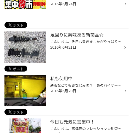
2016年6月24日
足回りに興味ある新商品☆
こんにちは、先日も書きましたがやっぱりクルマのドレスアップって ローダウン アルミ マフラーは欠かせないと思います。 今日は気になっている足回りのご紹介☆ チューニングパーツの老舗！ＨＫＳより『ハイパーマックスＧ』というサスペンションが新しく出ました。 アフターパーツとして私たち...
2016年6月21日
私も使用中
通販などでもおなじみの？ あのバイザーを私も使ってます。 先日の雨の夜は結構活躍しましたよ。 取り付けは簡単！！ サンバイザーに付けるだけです。 当店では２サイズを取り扱っております。 ねっ！ 興味がわいてきたでしょ。 ＜誕生祭＞ 大好評で開催中です！！
2016年6月20日
今日も元気に営業中！
こんにちは、高津店のフレッシュマン川辺です！ いやぁ～梅雨なのに暑い日が続きますね～！ そんな時期ですが、高津店のスタッフは暑さにも負けず爽やか笑顔で頑張っています！ タイヤ館は今年で誕生25周年になります。 スタッフがハッピを着て旗を振っていますので、見かけた方は手を振って頂ける...