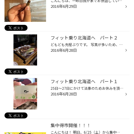
こんにちは、一昨日我が家でお世話していたヤゴがトンボになり元気に飛び立ちました！ 初めてではないんですが、今回はたった一匹のかわいい一人娘みたいな感じだったので喜びと悲しみもいつもより（"＾ω＾）・・・な感じでした。 そしてもう早くも７月になりますね！ 愛車も負担が掛かるこの季節！...
2016年6月29日
フィット乗り北海道へ パート２
どもども先程ぶりです。 写真が多いため、パート2になりまっせー。 初日は札幌の親戚と居酒屋で食事をしました！！ 北海道なのに居酒屋？ってお思いかと思いますが、なめちゃいけませんよ～。 地元民だから知っている居酒屋でしたが、めちゃくちゃ美味かったです！！ ラム肉が好きな私にとってはジ...
2016年6月28日
フィット乗り北海道へ パート１
25日～27日にかけて法事のためお休みを頂き北海道に行ってきました～ 法事って聞くと暗く感じるかもしれませんが櫻庭家の家系は堅苦しくしないって感じでした 初日はほぼ移動で終わり新千歳に着いた時に前から欲しかった北海道のＩＣカード(Ｋｉｔａｋａ)を買いました！ ちなみにこのカードの描かれ...
2016年6月28日
集中得市開催！！！
こんにちは！ 明日、6/25（土）から集中得市！！！ 今回は２５周年誕生祭と同時開催です！！ 期間中ご来店のお客様に紙兎ロペうちわプレゼント！ さらに、 タイヤ４本（税込21,600円以上）ご購入のお客様に ＢＢＱグッズプレゼントー！！！ さらにさらにー！！！ 後は店頭にて! ご来店お待ちしてお...