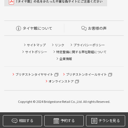
タイヤ館について
お客様の声
サイトマップ
リンク
プライバシーポリシー
サイトポリシー
特定整備に関する弊社取組について
企業情報
タイヤ点検・安全点検/タイヤ履き替え/オイル交換/その他
ブリヂストンタイヤサイト
ブリヂストンホイールサイト
ピット作業の予約
オンラインストア
クローク契約会員専用タイヤ履き替え※タイヤ履き替えを
希望のクローク契約会員の方はこちらを選択ください
Copyright © 2024 Bridgestone Retail Co.,Ltd. All rights Reserved.
本日のタイヤ履き替え順番待ち予約 ※クローク契約会員の
方はご利用いただけません
相談する
予約する
チラシを見る