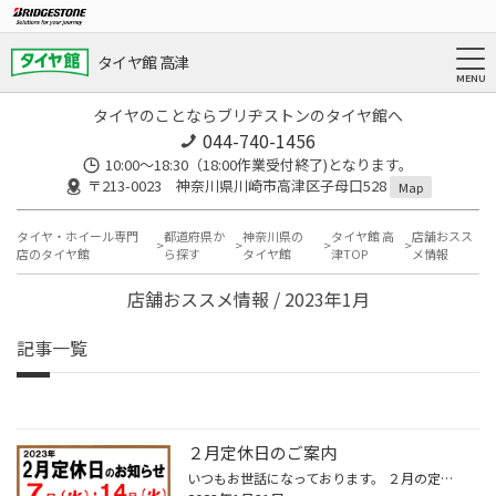
タイヤ館 高津
タイヤのことならブリヂストンのタイヤ館へ
044-740-1456
10:00～18:30（18:00作業受付終了)となります。
〒213-0023 神奈川県川崎市高津区子母口528
Map
タイヤ・ホイール専門
都道府県か
神奈川県の
タイヤ館 高
店舗おスス
店のタイヤ館
ら探す
タイヤ館
津TOP
メ情報
店舗おススメ情報 / 2023年1月
記事一覧
２月定休日のご案内
いつもお世話になっております。 ２月の定休日のご案内です。 尚、２月１５日は水曜日ですがお休みをさせて頂きますので ご注意下さい。 ご不便をお掛けしますが、よろしくお願い致します。