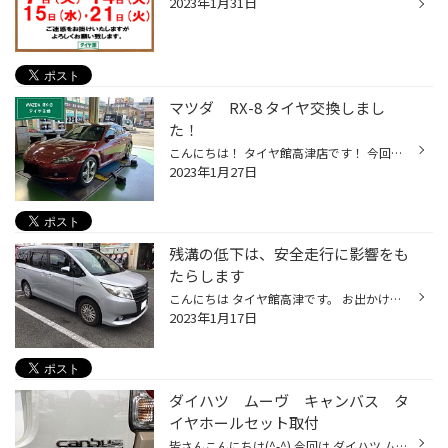
2023年1月31日
マツダ RX-8 タイヤ交換しまし
た！
こんにちは！ タイヤ館高津店です！ 今回は、RX-8のタイヤ交換をご紹介します！ 本日ご来店されましたRX-8は、 前回、エアーチェックでご来店され、 パンクしていることが見つかりました。 お客様は、お車をあと2〜3年でお乗り換えをする予定で、 この機会にタイヤ交換をするか、 パンク修理をして...
2023年1月27日
残溝の低下は、安全走行に影響をも
たらします
こんにちは タイヤ館高津です。 お出かけ前のご準備はお済みですか？ 本日は、タイヤ交換の紹介です！ レグノはブリヂストンの中で最上位のモデルとなります。 乗り心地や静粛性に優れた、タイヤとなっております。 ブリヂストンが目指す7つの性能を全て持ち合わせた、 グレートバランスのタイヤと...
2023年1月17日
ダイハツ ムーヴ キャンバス タ
イヤホールセット取付
皆さんこんにちは(^-^) 今回は ダイハツ ムーヴ キャンバスに タイヤ＆ホイールセットを取り付けました(^o^)／ 交換前は純正のスチールホイール 取り付けたのは LaLa Palm CUP（ララパーム カップ） サイズ：14X4.5 4-100 +45 カラー：パールホワイト＆リムポリッシュ（PW/リムP） タイヤは エコピ...