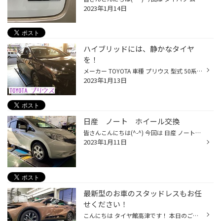
2023年1月14日
ハイブリッドには、静かなタイヤ
を！
メーカー TOYOTA 車種 プリウス 型式 50系 こんにちは！ タイヤ館 高津です。 タイヤ交換しただけで、乗り心地ってかわるの？？ もちろん、変わります。 ※個人差やお車の足廻り形状によって、異なる場合があります。 ハイブリッドだとより静かな性能を引き出すことができます。 今回もREGNO GR-XⅡを...
2023年1月13日
日産 ノート ホイール交換
皆さんこんにちは(^-^) 今回は 日産 ノート（E12系）のホイール交換しました！ 交換前は純正のスチールホイール 今回装着したのは Weds RIZLEY VS （ウェッズ ライツレーVS） サイズ：14X5.5 4-100 +38 ホイールが変わると車のイメージが変わって愛着が増しますね(*´▽｀*) 皆さんも愛車のホイールを...
2023年1月11日
最新型のお車のスタッドレスもお任
せください！
こんにちは タイヤ館高津です！ 本日のご紹介は、新型クラウンのスタッドレスセット品のお取り付けです。 クラウンは、クロスオーバーの形で2022年9月に発売されました。 私たちも、実物は初めて見ました。 今回のクラウンからは、ホイールが特殊なタイプになります。 なんと、欧州車と同じように取...