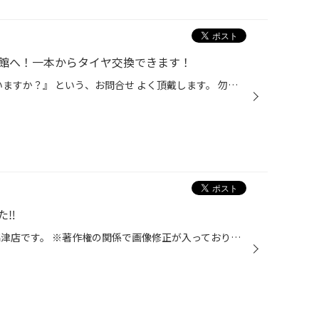
館へ！一本からタイヤ交換できます！
『タイヤって、1本でも販売していますか？』 という、お問合せ よく頂戴します。 勿論、1本でも大丈夫です。 2本交換または4本交換など タイヤの状態により、ご提案させていただく場合もございます。 タイヤ交換は一本から受け付けておりますで、お気軽にご相談ください。 「タイヤ交換を何処に頼べ...
た‼
皆さん、こんにちは！ タイヤ館高津店です。 ※著作権の関係で画像修正が入っております。 お客様にお答えして頂いているアンケートから車の雑誌や絵本を置いて欲しいとの声をいただいたので タイヤ館高津店では新しく車の雑誌や絵本を置くことになりました‼ これで作業中の待ち時間も快適にお待ちい...