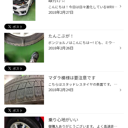
取付け☆
こんにちは！今日は日々進化しているWRXのご紹介です。本日はコムテック製のドライブレコーダーとレーダー探知機とSTI製のラジエーターキャップ交換です。 先ずはラジエーターを冷ましてキャップを交換音符 そしてレーダーとドラレコを取付け☆ リンク式ですから、ドラレコをレーダーでコントロール...
2018年2月27日
たんこぶが！
ボンジョルノはこんにちはー! ども、ミウラです。 人は頭を打つと（たんこぶ）ができたりしますが、タイヤもなるんです。 タイヤの側面に強い衝撃が加わるとタイヤの骨格となる部分が傷付き プクーと膨らみます。 【ゴムが切れることも】 この様な状態のタイヤは大変危険です。 タイヤ館でのタイヤ...
2018年2月26日
マダラ模様は要注意です
こちらはスタッドレスタイヤの表面です。 所々に白っぽいのが…おわかりですかね？ まだまだ使えそうでもソロソロ交換の目安です。 この所、夏タイヤに交換される方もチラホラとご来店されています。 スタッドレスタイヤは保管前に状態を点検しましょう。 タイヤ館では、お客様に代わりシッカリと点...
2018年2月24日
乗り心地がいい
御購入ありがとうございます。 よく高速走行をされ、道路からのゴツゴツ感を軽減したいという事なので レグノ・GRレジェーラをお選びいただきました。 この後にはアライメントをしてお渡しいたします。 快適走行の役に少しは貢献できたかな？ 後日に御感想をお聞きしたいと思います。