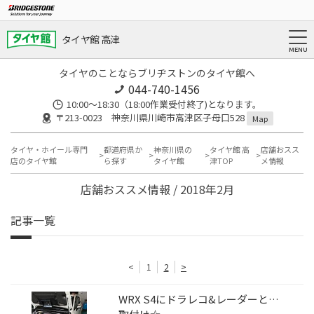
タイヤ館 高津
タイヤのことならブリヂストンのタイヤ館へ
044-740-1456
10:00～18:30（18:00作業受付終了)となります。
〒213-0023 神奈川県川崎市高津区子母口528
Map
タイヤ・ホイール専門
都道府県か
神奈川県の
タイヤ館 高
店舗おスス
店のタイヤ館
ら探す
タイヤ館
津TOP
メ情報
店舗おススメ情報 / 2018年2月
記事一覧
<
1
2
>
WRX S4にドラレコ&レーダーと…