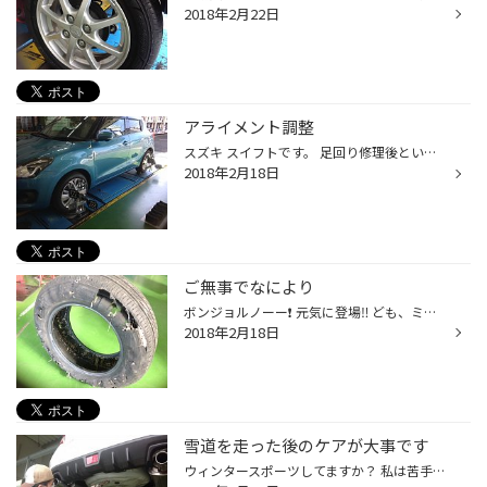
2018年2月22日
アライメント調整
スズキ スイフトです。 足回り修理後という事でご依頼を受けました。 足回りを交換した時もアライメントはオススメです‼︎（車高調とかね） タイヤ長持ちの近道ですよ。 ご相談はお気軽に。 それでは、アディオス❗️
2018年2月18日
ご無事でなにより
ボンジョルノーー❗️ 元気に登場‼️ ども、ミウラです。 さてさて、このようなタイヤは久しぶりに見ました。 幸いお客様は怪我もなく良かったです。 原因は様々ですが、まずはタイヤの空気圧をチェックしましょう。 ガソリンスタンドのセルフ化が多くなり、タイヤトラブルも増えているようですよ。 ...
2018年2月18日
雪道を走った後のケアが大事です
ウィンタースポーツしてますか？ 私は苦手です。 ドーモ！ ボンジョルノです。 さて、雪を溶かすために溶剤を撒いたりしていますが、お車には ダメージが・・・。 ジワジワ来ます。 そう❗️ サビです。 当店では下回りやマフラーなど錆止めコートが出来るんです。 効果は約1年。 詳しくはスタッフま...