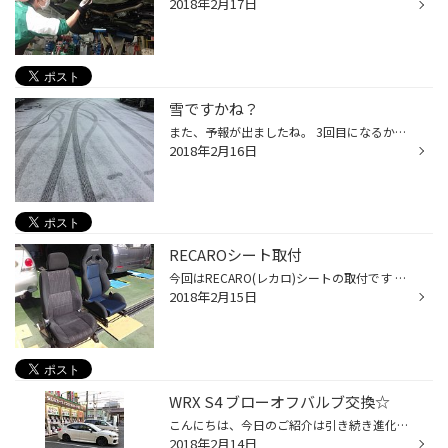
2018年2月17日
雪ですかね？
また、予報が出ましたね。 3回目になるか？ はたまた。 先日、都内某所にて「ドラゴン」藤○辰○さんにお会いしました。 人間、予期せぬ出来事は（あたふた）しますね。 かっこ良かったです。 マジですよ、嘘じゃないですよ。 プロレス大好きです❤️
2018年2月16日
RECAROシート取付
今回はRECARO(レカロ)シートの取付です 皆さん、腰痛持ちではありませんか？ 「長時間の運転がもっと楽になれば」なんて思われた事ありませんか？ 人間工学に基づいた、シートです 車の座席のみならず、スタジアムの座席にも使用されるものです まずは、ノーマルシートを外して… 青い座面が、かっこ...
2018年2月15日
WRX S4 ブローオフバルブ交換☆
こんにちは、今日のご紹介は引き続き進化しています、ご常連様のWRX です(^^) 今日はターボのブローオフバルブ交換です。 取り替えるのはプローバ製の HPバイパスバルブです。 ↑左がプローバ製 ↑周辺配管を外してノーマルを撤去！ ↑新しいバルブを取り付け完了です☆ ブーストの立ち上がりが早くなり...
2018年2月14日