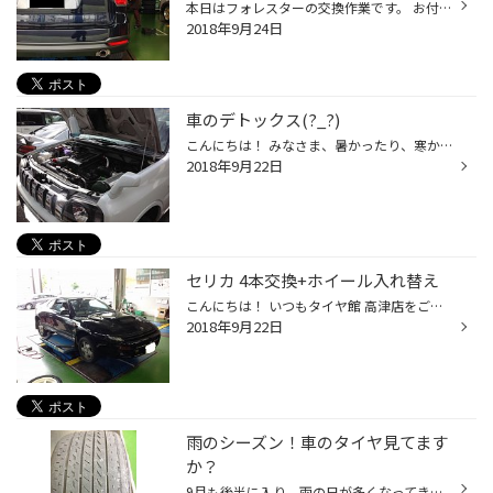
本日はフォレスターの交換作業です。 お付けさせて頂いたタイヤはDUELER H/L850というSUV規格のタイヤになります。 写真のピンクの箱はバッテリーになります。 バッテリーも点検時、要交換の判定で安全面を考え、交換されました。 アライメント調整もしっかりさせて頂きました。 今回のお客様もそう...
2018年9月24日
車のデトックス(?_?)
こんにちは！ みなさま、暑かったり、寒かったりで、体調崩していませんか？？ くれぐれもお体には気を付けてくださいね！ さて、本日も、今、当店一押し！ 車の点滴、吸気系エンジン洗浄システムの ワコーズのRECS！施工しました！ 本日の患者様は、常連のお客様のジムニーです。 点滴注入！！ ブ...
2018年9月22日
セリカ 4本交換+ホイール入れ替え
こんにちは！ いつもタイヤ館 高津店をご利用いただき、誠にありがとうございます。 本日はこちらです！！ トヨタ セリカGT-FOURの新品タイヤ4本交換を行いました。 ホイールはお持ち込みいただいた別のものを使用しました。 トヨタが誇る4WDスポーツカーといえば、このセリカですね。 リトラクタブ...
2018年9月22日
雨のシーズン！車のタイヤ見てます
か？
9月も後半に入り、雨の日が多くなってきています。 通勤はもちろん、送り迎えやお買い物等でクルマを使っていると 思います。そのためにも、タイヤのチェックは大切です！ 空気圧はもちろん、タイヤの溝も確認してますか？ このようになってませんか？ 写真のように、外から見えていればよいのです...