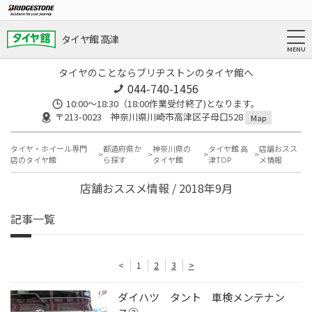
タイヤ館 高津
タイヤのことならブリヂストンのタイヤ館へ
044-740-1456
10:00～18:30（18:00作業受付終了)となります。
〒213-0023 神奈川県川崎市高津区子母口528
Map
タイヤ・ホイール専門
都道府県か
神奈川県の
タイヤ館 高
店舗おスス
店のタイヤ館
ら探す
タイヤ館
津TOP
メ情報
店舗おススメ情報 / 2018年9月
記事一覧
<
1
2
3
>
ダイハツ タント 車検メンテナン