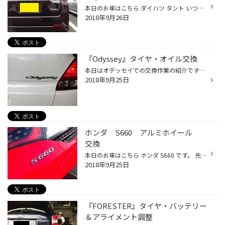
本日のお車はこちら ダイハツ タント いつも当店をご利用ありがとうございます。 今回は、車検にてお預かりで、その際にバッテリー交換を致しました。 GS ユアサ バッテリー エコRレヴォリューション 60B19L サイズによって、アイドリングストップ車に対応の高性能バッテリーです。 チョイ乗りが多...
2018年9月26日
『Odyssey』タイヤ・オイル交換
本日はオデッセイでの交換作業の紹介です。 装着させて頂いたタイヤは ネクストリー 215/55R17 です。 タイヤ交換とオイル交換も同時に行わせて頂きました。 入れたオイルはこちらになります。 オイルもしっかりしたものを入れたいというお話だったので、 燃費向上やエンジン清浄効果・ハイパフォー...
2018年9月25日
ホンダ S660 アルミホイール
交換
本日のお車はこちら ホンダ S660 です。 先日、ブルーのS660が登場しましたが、今回はレッドです！ 今回も、ホイールをチェンジしてカッコよく決めちゃいます☆ なんと今回もWORKさんのエモーションT7R 人気ですね～ でも カラーがマットカーボンです！！ それではお決まりのビフォーアフターを 純正...
2018年9月25日
『FORESTER』タイヤ・バッテリー
＆アライメント調整