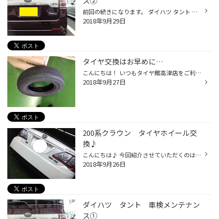
ス②
前回の続きになります。 ダイハツ タント 車検メンテナンス② 燃料系～吸気系～冷却系。 燃料系には、WAKO'S フューエルワン＆プレミアムパワー 吸気系には、WAKO'S RECS（レックス） 冷却系には、WAKO'S クーラントブースター 車検でのおススメメニューを施工しました。 RECS（レックス）は最近のエ...
2018年9月29日
タイヤ交換はお早めに…
こんにちは！ いつもタイヤ館高津店をご利用いただき、誠にありがとうございます。 今日は寒いですね… 体調崩しやすいので、皆様お気をつけくださいね♪ 皆様は、タイヤの中に金属のワイヤーのようなものが入っているって、 知ってました？？？ このワイヤーのことを「コード」と呼ぶのですが、 極端...
2018年9月27日
200系クラウン タイヤホイール交
換♪
こんにちは♪ 今回紹介させていただくのはこちら・・・ 200系クラウン ハイブリッドのタイヤ、アルミ交換です♪ こちらが交換前の写真です♪ 交換するタイヤはレグノGR-XI フロントが225/40R19 リヤは245/35R19です♪ そしてホイールはこちら・・・ SSR GTX01 フラットブラック フロント 19×8.5 5/114 3...
2018年9月26日
ダイハツ タント 車検メンテナン
ス①