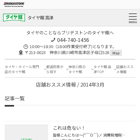
タイヤ館 高津
タイヤのことならブリヂストンのタイヤ館へ
044-740-1456
10:00～18:30（18:00作業受付終了)となります。
〒213-0023 神奈川県川崎市高津区子母口528
Map
タイヤ・ホイール専門
都道府県か
神奈川県の
タイヤ館 高
店舗おスス
店のタイヤ館
ら探す
タイヤ館
津TOP
メ情報
店舗おススメ情報 / 2014年3月
記事一覧
これは危ない！
皆様こんにちは～(*￣Ｏ￣)ノ 消費税増税がいよいよですね… そんな中、最近タイヤ点検されてますか！？ 残り溝などチェックされているでしょうか？ 画像のように溝が完全になくなるまで使うのはある意味エコかもしれませんが、 整備不良はもちろんのこと、事故なども起こしてしまいかねない危険度10...