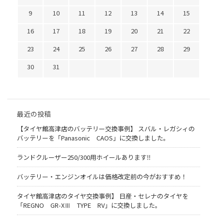
9
10
11
12
13
14
15
16
17
18
19
20
21
22
23
24
25
26
27
28
29
30
31
最近の投稿
【タイヤ館高津店のバッテリー交換事例】 スバル・レガシィの
バッテリーを「Panasonic CAOS」に交換しました。
ランドクルーザー250/300用ホイールあります‼
バッテリー・エンジンオイルは価格改定前の今がおすすめ！
タイヤ館高津店のタイヤ交換事例】 日産・セレナのタイヤを
「REGNO GR-XⅢ TYPE RV」に交換しました。