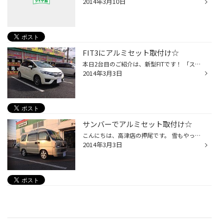
2014年3月10日
FIT3にアルミセット取付け☆
本日2台目のご紹介は、新型FITです！ 「スチールは…」ということで、ご来店のお客様にバシッとご案内させて頂きました！ 装着データ タイヤ:エコピアPZ-XC 185/55R16 ホイール:シュナイダースタックス 16X60 アライメント実施 これで、カッコイイ新車での生活ができますね（＾ν＾） お買い上げ、あ...
2014年3月3日
サンバーでアルミセット取付け☆
こんにちは、高津店の押尾です。 雪もやっとひと段落ですね（＾ν＾） 今日は久々アルミセット車のご紹介！そしてまたまたサンバーディアスワゴンです☆ 今回のお客様も大事にお乗りになっている方で、 車検のためにタイヤ交換をしに来て頂きましたが、 ついでにドレスアップをオススメしちゃいました...
2014年3月3日