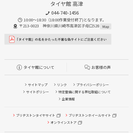
タイヤ館 高津
044-740-1456
10:00～18:30（18:00作業受付終了)となります。
〒213-0023 神奈川県川崎市高津区子母口528
Map
タイヤ館について
お客様の声
サイトマップ
リンク
プライバシーポリシー
サイトポリシー
特定整備に関する弊社取組について
企業情報
ブリヂストンタイヤサイト
ブリヂストンホイールサイト
タイヤ点検・安全点検/タイヤ履き替え/オイル交換/その他
ピット作業の予約
オンラインストア
クローク契約会員専用タイヤ履き替え※タイヤ履き替えを