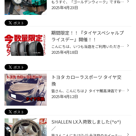
もうすぐ、「ゴールデンウィーク」ですね。 たくさんの方がお出かけになるゴールデンウィークは特に、タイヤやおクルマのトラブルが急増しがちです。 例年、高速道路などでの「タイヤの空気圧不足」によるトラブルが増加する傾向ですので お出かけ前に、しっかり「タイヤ点検」をして備えましょう！...
2025年4月23日
期間限定！！『タイヤスペシャルプ
ライスデー』開催！！
こんにちは、いつも当店をご利用いただきましてありがとうございます。 本日より、コクピット・タイヤ館におきまして、 期間限定！ サイズ限定！！ 数量限定！！！ お得にお買い求めいただける、「タイヤスペシャルプライスデー」がスタートします！ お得なタイヤのご紹介！！ ワゴンR、N-BOX、タン...
2025年4月18日
トヨタ カローラスポーツ タイヤ交
換
皆さん、こんにちは♪ タイヤ館高津店です。 本日はトヨタ カローラスポーツのタイヤ交換をご紹介します。 交換前のタイヤはこんな感じです。 接地面にヒビが入ってきています。 新しいタイヤはブリヂストン/ポテンザRE004 タイヤサイズは225/40R18になります。 タイヤ交換は、タイヤ館にお任せくだ...
2025年4月12日
SHALLEN LX入荷致しました(^o^)
／
皆さんこんにちは(^-^) 今注目のホイールのご案内です(^o^)／ 『AME SHALLEN LX』 こちらのホイールは昔流行った商品のリバイバル品となっております(^-^) 昔に比べるとディッシュデザインのホイールが減ってしまって こういったデザインはあまりないと思います(^_^)ｂ この深リムがたまらなく良い...