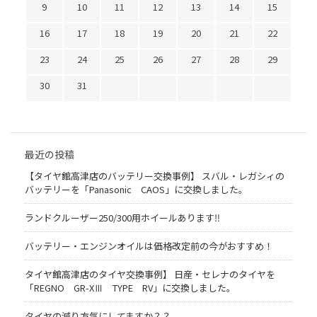
9
10
11
12
13
14
15
16
17
18
19
20
21
22
23
24
25
26
27
28
29
30
31
最近の投稿
【タイヤ館高津店のバッテリー交換事例】 スバル・レガシィの
バッテリーを「Panasonic CAOS」に交換しました。
ランドクルーザー250/300用ホイールあります‼
バッテリー・エンジンオイルは価格改定前の今がおすすめ！
タイヤ館高津店のタイヤ交換事例】 日産・セレナのタイヤを
「REGNO GR-XⅢ TYPE RV」に交換しました。
タイヤの減り方気にしてますか？？