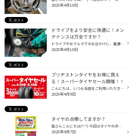
2025年4月10日
ドライブをより安全に快適に！メン
テナンスは万全ですか？
ドライブやおクルマでのお出かけに、最適な季節になってきました。 安心してお出かけいただくために、事前に、 タイヤやおクルマをしっかりメンテナンスすることが重要です。 ゴールデンウイークも近づいて参りましたので、 今のうちに、タイヤやおクルマの点検やメンテナンスをおススメいたします...
2025年4月10日
ブリヂストンタイヤをお得に買え
る！スーパータイヤセール開催！！
こんにちは、いつも当店をご利用いただきましてありがとうございます。 コクピット・タイヤ館では、ブリヂストンタイヤをお得に買える！スーパータイヤセールを開催いたします！ ブリヂストンのタイヤを4本ご購入で最大20,000OFF！ タイヤをお得にご購入頂けるチャンスです！ 夏タイヤの交換やスタ...
2025年4月9日
タイヤの点検してますか？
皆さんこんにちは(^-^) 今回はタイヤの点検のご案内です(^o^)／ 皆さんはタイヤの点検を定期的に行っていますか？ 車の定期点検(6ヵ月点検)の時に点検してるだけになていませんか？ それ！損しているかもしれません！！ タイヤの空気圧は自然に減って行き 空気圧が原因で ・燃費の悪化 ・タイヤの偏...
2025年4月7日