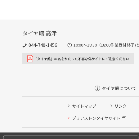
タイヤ館 高津
044-740-1456
10:00～18:30（18:00作業受付終
タイヤ館について
サイトマップ
リンク
タイヤ点検・安全点検/タイヤ履き替え/オイル交換/その
ブリヂストンタイヤサイト
クローク契約会員専用タイヤ履き替え※タイヤ履き替えを
本日のタイヤ履き替え順番待ち予約 ※クローク契約会員