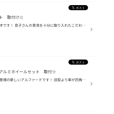
ト 取付け☆
こんにちは、今日のご紹介はソリオです！ 息子さんの意見を十分に取り入れたこだわりのホイールに当店人気のプレイズPX-Cをチョイス！ 装着データ タイヤ ：プレイズPX-C 165/60R15 ホイール：WEDSレオニスUC 15×45 アライメント実施 白のボディにピカピカのホイールでご機嫌になりました！...
アルミホイールセット 取付☆
こんにちは、今日のご紹介はお得意様の新しいアルファードです！ 旧型より車が四角くなり、『気のせいか何だか純正16インチはかなり小さく見える』とオーナーさんの声 というわけで快適さを損なわず2インチＵＰでご提案！ 装着データ タイヤ ：レグノＧＲＶ2 225/55Ｒ18 ホイール：シュナ...