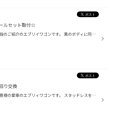
ールセット取付☆
こんにちは、今日のご紹介は第二段のご紹介のエブリイワゴンです。 黒のボディに同色のメッシュがバシッと！ 装着データー タイヤ ：ＥＸ20ＣtypeＨ 165/55Ｒ15 ホイール ：エンケイ92 15Ｘ50 エアセンサー：ＴＰＭＳタイプＣ 打ち合わせ通りのスタイルで見違えリました（☆。☆） ドライブ...
回り交換
こんにちは、今日のご紹介はお得意様の愛車のエブリィワゴンです。 スタッドレスを御成約時に内容を詰めさせて頂き、履き替えと同時に交換して頂きました。 装着データー カヤバ ローファースポーツ Ｌ-ＫＩＴ そんなに車高下げたくないけど、シャキッと走るようにしたい方へお勧めです！ アライ...