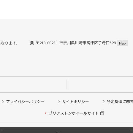
〒213-0023 神奈川県川崎市高津区子母口528
了)となります。
Map
プライバシーポリシー
サイトポリシー
特定整備に関
他ピット作業の予約
ブリヂストンホイールサイト
希望のクローク契約会員の方はこちらを選択ください
の方はご利用いただけません