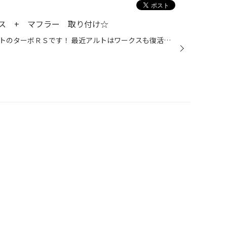
ス + マフラー 取り付け☆
こんにちは、今日のご紹介はアルトのターボＲＳです！ 最近アルトはワークスも復活していい感じの人気ですよね！ 装着データー ダウンサス：ＲＳＲ Ｔｉ2000 アライメント実施 マフラー ：柿本ＧＴＢＯＸ 06＆Ｓ 個人的にもこの車好みです！ 程よいダウン量で見た目バッチリ！ 次はホイールです...